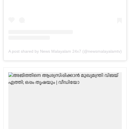
A post shared by News Malayalam 24x7 (@newsmalayalamtv)