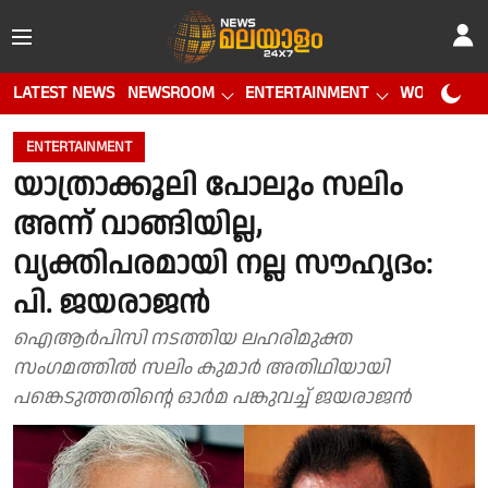
LATEST NEWS
NEWSROOM
ENTERTAINMENT
WORLD CUP
ENTERTAINMENT
യാത്രാക്കൂലി പോലും സലിം
അന്ന് വാങ്ങിയില്ല,
വ്യക്തിപരമായി നല്ല സൗഹൃദം:
പി. ജയരാജൻ
ഐആർപിസി നടത്തിയ ലഹരിമുക്ത
സംഗമത്തിൽ സലിം കുമാർ അതിഥിയായി
പങ്കെടുത്തതിന്റെ ഓർമ പങ്കുവച്ച് ജയരാജൻ