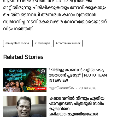
തുടർന്ന് അദ്ദേഹത്തെ വെന്റിലേറ്ററിലേക്ക്
മാറ്റിയിരുന്നു. ചിരിപ്പിക്കുകയും നോവിക്കുകയും
ചെയ്ത ഒട്ടനവധി അനശ്വര കഥാപാത്രങ്ങൾ
സമ്മാനിച്ച നടന് കേരളക്കര വേദനയോടെയാണ്
വിടപറഞ്ഞത്.
malayalam movie
P Jayarajan
Actor Salim Kumar
Related Stories
"ചിരിച്ചു കാണാൻ പറ്റിയ പടം,
അതാണ് പ്ലൂട്ടോ" | PLUTO TEAM
INTERVIEW
ന്യൂസ് ഡെസ്ക്
28 Jul 2026
'കലാഭവനിൽ നിന്നും പുതിയ
ഹാസ്യനടൻ'; ചിത്രഭൂമി സലിം
കുമാറിനെ
പരിചയപ്പെടുത്തിയപ്പോൾ