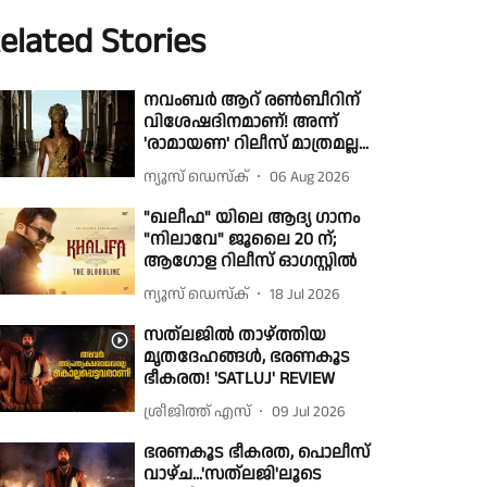
elated Stories
നവംബർ ആറ് രൺബീറിന്
വിശേഷദിനമാണ്! അന്ന്
'രാമായണ' റിലീസ് മാത്രമല്ല...
ന്യൂസ് ഡെസ്ക്
06 Aug 2026
"ഖലീഫ" യിലെ ആദ്യ ഗാനം
"നിലാവേ" ജൂലൈ 20 ന്;
ആഗോള റിലീസ് ഓഗസ്റ്റിൽ
ന്യൂസ് ഡെസ്ക്
18 Jul 2026
സത്ലജിൽ താഴ്ത്തിയ
മൃതദേഹങ്ങൾ, ഭരണകൂട
ഭീകരത! 'SATLUJ' REVIEW
ശ്രീജിത്ത് എസ്
09 Jul 2026
ഭരണകൂട ഭീകരത, പൊലീസ്
വാഴ്ച...'സത്‌ലജി'ലൂടെ