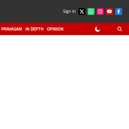
Sign in
PRAVASAM
IN DEPTH
OPINION