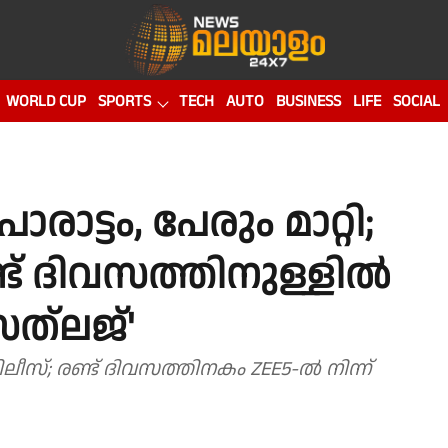
WORLD CUP
SPORTS
TECH
AUTO
BUSINESS
LIFE
SOCIAL
രാട്ടം, പേരും മാറ്റി;
ട് ദിവസത്തിനുള്ളില്‍
'സത്‌ലജ്'
ീസ്; രണ്ട് ദിവസത്തിനകം ZEE5-ൽ നിന്ന്