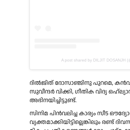
A post shared by DILJIT DOSANJH (@d
ദില്‍ജിത് ദോസാഞ്ജിനു പുറമെ, കന്‍വല്
സുവീന്ദര്‍ വിക്കി, ഗീതിക വിദ്യ ഒഹ്ല്
അഭിനയിച്ചിട്ടുണ്ട്.
സിനിമ പിന്‍വലിച്ച കാര്യം സീ5 ഔദ്യോ
വ്യക്തമാക്കിയിട്ടില്ലെങ്കിലും രണ്ട് ദിവ