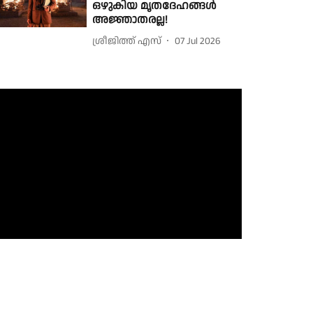
ഒഴുകിയ മൃതദേഹങ്ങൾ
അജ്ഞാതരല്ല!
ശ്രീജിത്ത് എസ്
07 Jul 2026