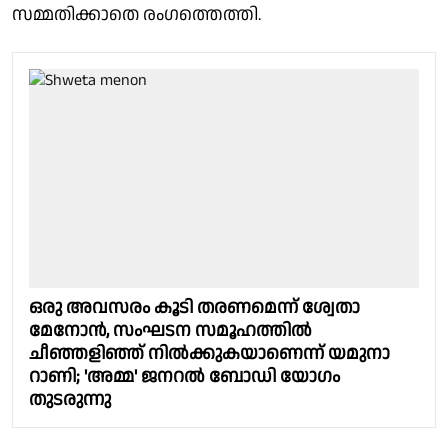
സമ്മതിക്കാതെ രംഗത്തെത്തി.
ഒരു അവസരം കൂടി തരണമെന്ന് ശ്വേതാ
മേനോൻ, സംഘടന സമൂഹത്തിൽ
ചീഞ്ഞളിഞ്ഞ് നിൽക്കുകയാണെന്ന് യമുനാ
റാണി; 'അമ്മ' ജനറൽ ബോഡി യോഗം
തുടരുന്നു