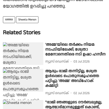
യോഗത്തിൽ ഉറപ്പിച്ചു പറഞ്ഞു.
AMMA
Shweta Menon
Related Stories
'അമ്മ'യിലെ തർക്കം നിയമ
നടപടിയിലേക്ക്; ശ്വേതാ
മേനോനെതിരെ നടി ഉഷാ ഹസീന
ന്യൂസ് ഡെസ്ക്
03 Jul 2026
ആരും രാജി തന്നിട്ടില്ല, ശ്വേത
ഉള്‍പ്പെടെ പൊതുസമൂഹത്തെ
പറ്റിച്ചു; 'അമ്മ' അഡ്‌ഹോക്
കമ്മിറ്റി
ന്യൂസ് ഡെസ്ക്
02 Jul 2026
"രാജി ഞങ്ങളുടെ ദൗര്‍ബല്യമല്ല,
ആത്മാഭിമാനമുള്ളത് കൊണ്ട്,