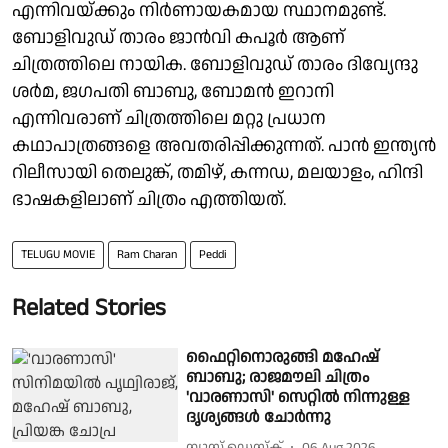
എന്നിവയ്ക്കും നിർണായകമായ സ്ഥാനമുണ്ട്.
ബോളിവുഡ് താരം ജാൻവി കപൂർ ആണ്
ചിത്രത്തിലെ നായിക. ബോളിവുഡ് താരം ദിവ്യേന്ദു
ശർമ, ജഗപതി ബാബു, ബോമൻ ഇറാനി
എന്നിവരാണ് ചിത്രത്തിലെ മറ്റു പ്രധാന
കഥാപാത്രങ്ങളെ അവതരിപ്പിക്കുന്നത്. പാൻ ഇന്ത്യൻ
റിലീസായി തെലുങ്ക്, തമിഴ്, കന്നഡ, മലയാളം, ഹിന്ദി
ഭാഷകളിലാണ് ചിത്രം എത്തിയത്.
TELUGU MOVIE
Ram Charan
Peddi
Related Stories
ഫൈറ്റിനൊരുങ്ങി മഹേഷ്
ബാബു; രാജമൗലി ചിത്രം
'വാരണാസി' സെറ്റിൽ നിന്നുള്ള
ദൃശ്യങ്ങൾ ചോർന്നു
ന്യൂസ് ഡെസ്ക്
06 Aug 2026