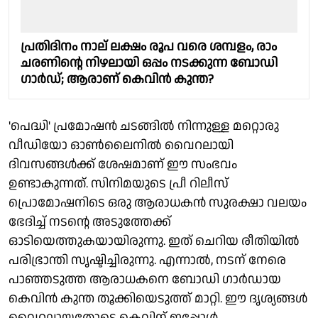
പ്രതിദിനം നാല് ലക്ഷം രൂപ വരെ ശമ്പളം, രാം
ചരണിന്റെ നിഴലായി ഒപ്പം നടക്കുന്ന ബോഡി
ഗാർഡ്; ആരാണ് കെവിൻ കുന്ത?
'പെദ്ധി' പ്രമോഷൻ ചടങ്ങിൽ നിന്നുള്ള മറ്റൊരു
വീഡിയോ ഓൺലൈനിൽ വൈറലായി
ദിവസങ്ങൾക്ക് ശേഷമാണ് ഈ സംഭവം
ഉണ്ടാകുന്നത്. സിനിമയുടെ പ്രീ റിലീസ്
പ്രൊമോഷനിടെ ഒരു ആരാധകൻ സുരക്ഷാ വലയം
ഭേദിച്ച് നടന്റെ അടുത്തേക്ക്
ഓടിയെത്തുകയായിരുന്നു. ഇത് ചെറിയ രീതിയിൽ
പരിഭ്രാന്തി സൃഷ്ടിച്ചിരുന്നു. എന്നാൽ, നടന് നേരെ
പാഞ്ഞടുത്ത ആരാധകനെ ബോഡി ഗാർഡായ
കെവിൻ കുന്ത തൂക്കിയെടുത്ത് മാറ്റി. ഈ ദൃശ്യങ്ങൾ
വൈറലായതോടെ കെവിന് ഇപ്പോൾ