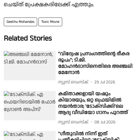
ചെയ്ത് പ്രേക്ഷകരിലേക്ക് എത്തും.
Geethu Mohandas
Toxic Movie
Related Stories
"വിദ്വേഷ പ്രസംഗത്തിന്റെ ഭീകര
രൂപം"; ടി.ജി.
മോഹൻദാസിനെതിരെ അഞ്ജലി
മേനോൻ
ന്യൂസ് ഡെസ്ക്
29 Jul 2026
കമിതാക്കളായി യഷും
കിയാരയും, ഒറ്റ ഫ്രെയിമിൽ
നയൻതാര; 'ടോക്സിക്കി'ലെ
ആദ്യ വീഡിയോ ഗാനം പുറത്ത്
ന്യൂസ് ഡെസ്ക്
08 Jul 2026
"ഗീതുവിൽ നിന്ന് ഇത്