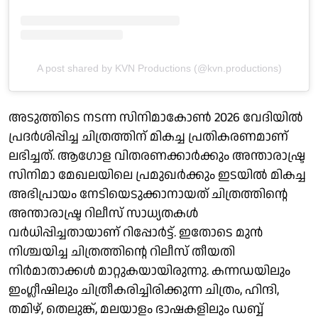
A post shared by KVN Productions (@kvn.productions)
അടുത്തിടെ നടന്ന സിനിമാകോൺ 2026 വേദിയിൽ
പ്രദർശിപ്പിച്ച ചിത്രത്തിന് മികച്ച പ്രതികരണമാണ്
ലഭിച്ചത്. ആഗോള വിതരണക്കാർക്കും അന്താരാഷ്ട്ര
സിനിമാ മേഖലയിലെ പ്രമുഖർക്കും ഇടയിൽ മികച്ച
അഭിപ്രായം നേടിയെടുക്കാനായത് ചിത്രത്തിന്റെ
അന്താരാഷ്ട്ര റിലീസ് സാധ്യതകൾ
വർധിപ്പിച്ചതായാണ് റിപ്പോർട്ട്. ഇതോടെ മുൻ
നിശ്ചയിച്ച ചിത്രത്തിന്റെ റിലീസ് തീയതി
നിർമാതാക്കൾ മാറ്റുകയായിരുന്നു. കന്നഡയിലും
ഇംഗ്ലീഷിലും ചിത്രീകരിച്ചിരിക്കുന്ന ചിത്രം, ഹിന്ദി,
തമിഴ്, തെലുങ്ക്, മലയാളം ഭാഷകളിലും ഡബ്ബ്