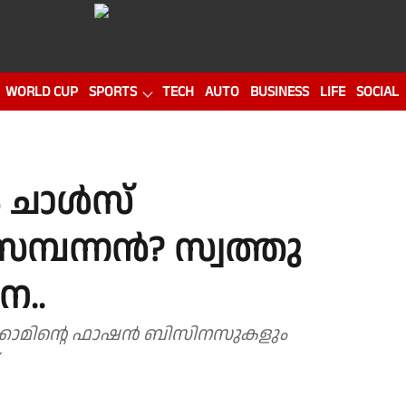
WORLD CUP
SPORTS
TECH
AUTO
BUSINESS
LIFE
SOCIAL
 ചാൾസ്
മ്പന്നൻ? സ്വത്തു
െ..
െക്കാമിൻ്റെ ഫാഷൻ ബിസിനസുകളും