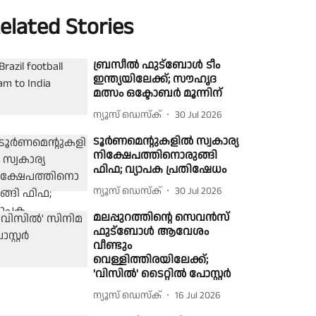
elated Stories
ബ്രസീൽ ഫുട്ബോൾ ടീം
ഇന്ത്യയിലേക്ക്; സൗഹൃദ
മത്സം ഒക്ടോബർ മൂന്നിന്
ന്യൂസ് ഡെസ്ക്
30 Jul 2026
ടൂർണമെന്റുകളില്‍ സ്വകാര്യ
നിക്ഷേപത്തിനൊരുങ്ങി
ഫിഫ; വ്യാപക പ്രതിഷേധം
ന്യൂസ് ഡെസ്ക്
30 Jul 2026
മലപ്പുറത്തിന്റെ സെവൻസ്
ഫുട്ബോൾ ആവേശം
വീണ്ടും
വെള്ളിത്തിരയിലേക്ക്;
'വിസിൽ' ടൈറ്റിൽ പോസ്റ്റർ
ന്യൂസ് ഡെസ്ക്
16 Jul 2026