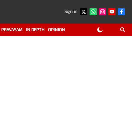
Sign in
PRAVASAM
IN DEPTH
OPINION