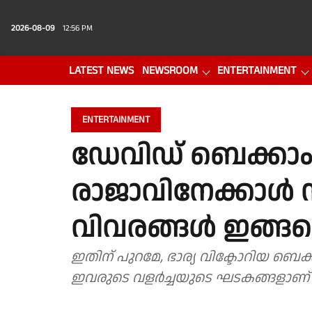
2026-08-09
12:56 PM
LATEST NEWS
NEWSROOM
ENTERTAINMENT
PHOTO GALLERY
VIDEO
ENTERTAINMENT
ഡേവിഡ് ബെക്കാം
രാജാവിനേക്കാൾ സ
വിവരങ്ങൾ ഇങ്ങന
ഇതിന് പുറമേ, ഭാര്യ വിക്ടോറിയ ബ
ഇവരുടെ വളർച്ചയുടെ ഘടകങ്ങളാണ്