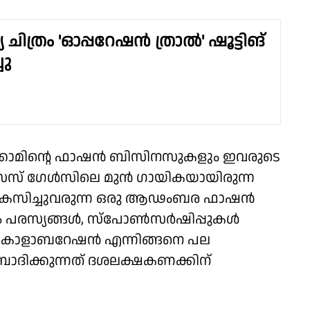
ചിത്രം 'ഓപ്പറേഷൻ ത്രാൽ' ഷൂട്ടിങ്
ചു
ബെക്കാമിൻ്റെ ഫാഷൻ ബിസിനസുകളും ഇവരുടെ
സസ് ഗേൾസിലെ മുൻ ഗായികയായിരുന്ന
വികസിച്ചുവരുന്ന ഒരു ആഢംബര ഫാഷൻ
്പം പരസ്യങ്ങൾ, സ്പോൺസർഷിപ്പുകൾ
ുള്ള കൊളാബറേഷൻ എന്നിങ്ങനെ പല
പാദിക്കുന്നത് ദശലക്ഷകണക്കിന്