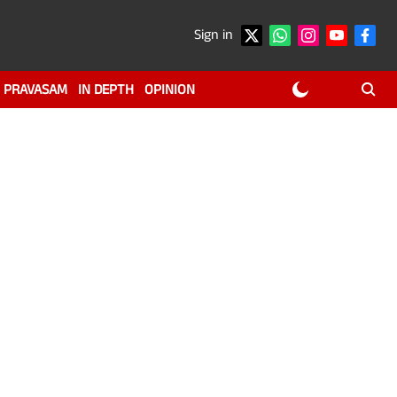
Sign in
PRAVASAM
IN DEPTH
OPINION