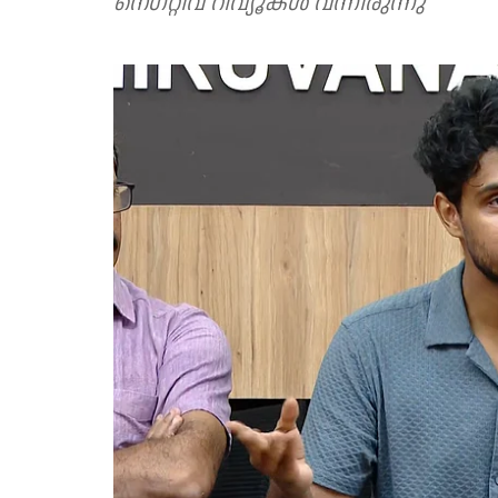
നെഗറ്റീവ് റിവ്യൂകൾ വന്നിരുന്നു