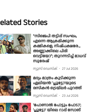
elated Stories
"സിജെപി തട്ടിപ്പ് സംഘം,
എന്നെ ആക്രമിക്കുന്ന
കമ്മികളെ, നിഷ്‌പക്ഷരേ..,
അണ്ണാക്കിലെ പിരി
വെട്ടിയോ"; തുറന്നടിച്ച് മാധവ്
സുരേഷ്
ന്യൂസ് ഡെസ്ക്
27 Jul 2026
മദ്യം മാത്രം കുടിക്കുന്ന
ഏലിയൻ! 'പ്ലൂട്ടോ'യുടെ
രസികൻ ട്രെയ്‌ലർ പുറത്ത്
ന്യൂസ് ഡെസ്ക്
23 Jul 2026
'പോണാൽ പോട്ടും പോടാ';
'പ്ലൂട്ടോ' യിലെ റാപ്പ് സോങ്