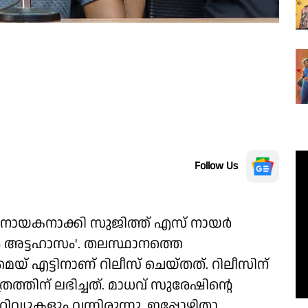
Follow Us
നായകനാക്കി സുജിത്ത് എസ് നായര്‍
ം അട്ടഹാസം'. തലസ്ഥാനത്തെ
െയ് എട്ടിനാണ് റിലീസ് ചെയ്തത്. റിലീസിന്
്രത്തിന് ലഭിച്ചത്. മാധവ് സുരേഷിന്റെ
റിവ്യൂകളും വന്നിരുന്നു. ഇപ്പോഴിതാ,