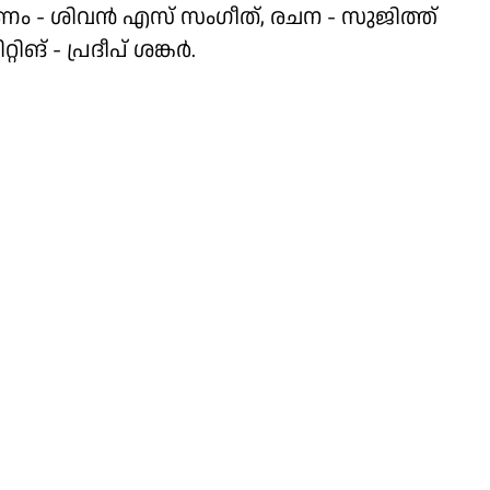
ം - ശിവൻ എസ് സംഗീത്, രചന - സുജിത്ത്
് - പ്രദീപ് ശങ്കർ.