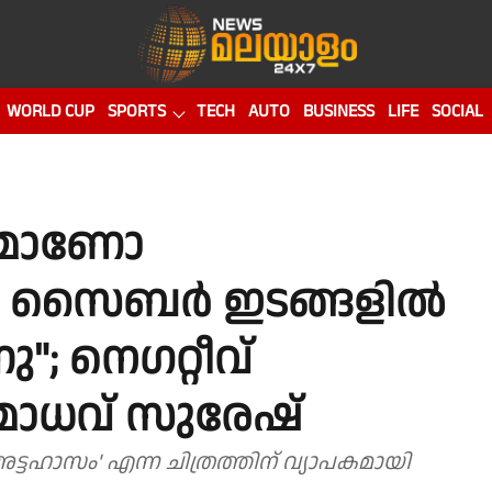
WORLD CUP
SPORTS
TECH
AUTO
BUSINESS
LIFE
SOCIAL
രീയമാണോ
ല്ല, സൈബർ ഇടങ്ങളിൽ
ു"; നെഗറ്റീവ്
മാധവ് സുരേഷ്
ടഹാസം' എന്ന ചിത്രത്തിന് വ്യാപകമായി