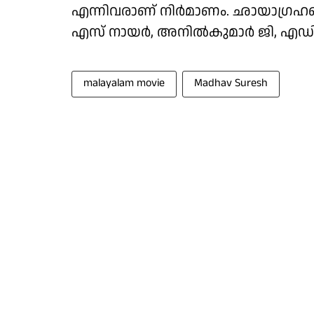
എന്നിവരാണ് നിർമാണം. ഛായാഗ്രഹണ
എസ് നായർ, അനിൽകുമാർ ജി, എഡിറ്റിങ
malayalam movie
Madhav Suresh