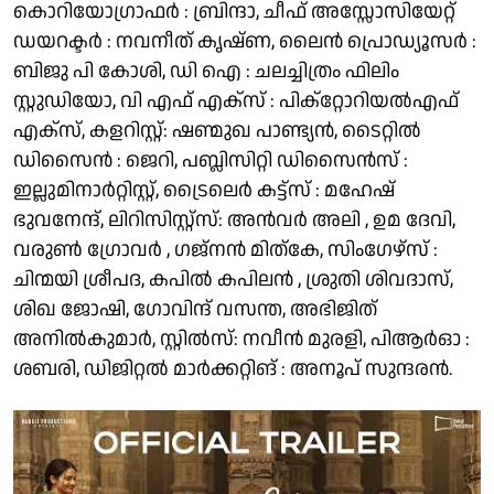
കൊറിയോഗ്രാഫർ : ബ്രിന്ദാ, ചീഫ് അസ്സോസിയേറ്റ്
ഡയറക്ടർ : നവനീത് കൃഷ്ണ, ലൈൻ പ്രൊഡ്യൂസർ :
ബിജു പി കോശി, ഡി ഐ : ചലച്ചിത്രം ഫിലിം
സ്റ്റുഡിയോ, വി എഫ് എക്സ് : പിക്റ്റോറിയൽഎഫ്
എക്സ്, കളറിസ്റ്റ്: ഷണ്മുഖ പാണ്ട്യൻ, ടൈറ്റിൽ
ഡിസൈൻ : ജെറി, പബ്ലിസിറ്റി ഡിസൈൻസ് :
ഇല്ലുമിനാർറ്റിസ്റ്റ്, ട്രൈലെർ കട്ട്സ് : മഹേഷ്
ഭുവനേന്ദ്, ലിറിസിസ്റ്റ്സ്: അൻവർ അലി , ഉമ ദേവി,
വരുൺ ഗ്രോവർ , ഗജ്നൻ മിത്കേ, സിംഗേഴ്സ് :
ചിന്മയി ശ്രീപദ, കപിൽ കപിലൻ , ശ്രുതി ശിവദാസ്,
ശിഖ ജോഷി, ഗോവിന്ദ് വസന്ത, അഭിജിത്
അനിൽകുമാർ, സ്റ്റിൽസ്: നവീൻ മുരളി, പിആർഓ :
ശബരി, ഡിജിറ്റൽ മാർക്കറ്റിങ് : അനൂപ് സുന്ദരൻ.