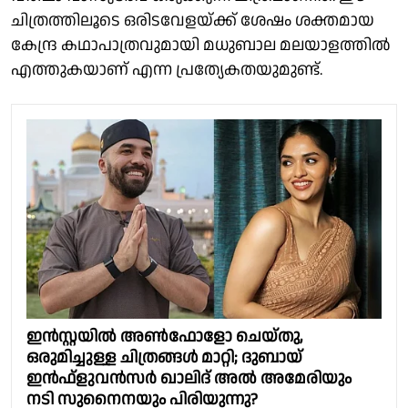
ചിത്രത്തിലൂടെ ഒരിടവേളയ്ക്ക് ശേഷം ശക്തമായ
കേന്ദ്ര കഥാപാത്രവുമായി മധുബാല മലയാളത്തിൽ
എത്തുകയാണ് എന്ന പ്രത്യേകതയുമുണ്ട്.
ഇൻസ്റ്റയിൽ അൺഫോളോ ചെയ്തു,
ഒരുമിച്ചുള്ള ചിത്രങ്ങൾ മാറ്റി; ദുബായ്
ഇൻഫ്‌ളുവൻസർ ഖാലിദ് അൽ അമേരിയും
നടി സുനൈനയും പിരിയുന്നു?