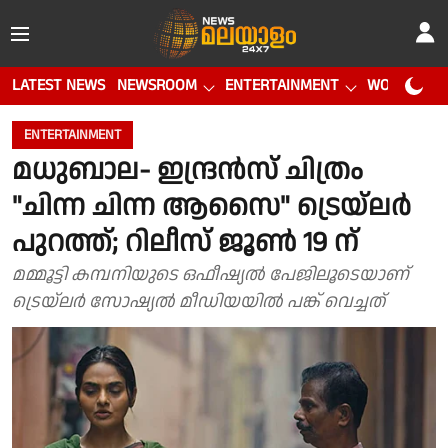
LATEST NEWS
NEWSROOM
ENTERTAINMENT
WORLD CUP
ENTERTAINMENT
മധുബാല- ഇന്ദ്രൻസ് ചിത്രം
"ചിന്ന ചിന്ന ആസൈ" ട്രെയ്‌ലർ
പുറത്ത്; റിലീസ് ജൂൺ 19 ന്
മമ്മൂട്ടി കമ്പനിയുടെ ഒഫീഷ്യൽ പേജിലൂടെയാണ്
ട്രെയ്‌ലർ സോഷ്യൽ മീഡിയയിൽ പങ്ക് വെച്ചത്