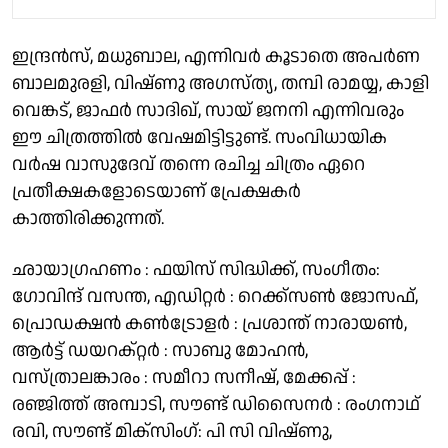
ഇന്ദ്രൻസ്, മധുബാല, എന്നിവർ കൂടാതെ അപർണ
ബാലമുരളി, വിഷ്ണു അഗസ്ത്യ, തമ്പി രാമയ്യ, കാളി
വെങ്കട്, ജാഫർ സാദിഖ്, സായ് ജനനി എന്നിവരും
ഈ ചിത്രത്തിൽ വേഷമിട്ടിട്ടുണ്ട്. സംവിധായിക
വർഷ വാസുദേവ് തന്നെ രചിച്ച ചിത്രം ഏറെ
പ്രതീക്ഷകളോടെയാണ് പ്രേക്ഷകർ
കാത്തിരിക്കുന്നത്.
ഛായാഗ്രഹണം : ഫയിസ് സിദ്ധിക്ക്, സംഗീതം:
ഗോവിന്ദ് വസന്ത, എഡിറ്റർ : റെക്ക്സൺ ജോസഫ്,
പ്രൊഡക്ഷൻ കൺട്രോളർ : പ്രശാന്ത് നാരായൺ,
ആർട്ട് ഡയറക്റ്റർ : സാബു മോഹൻ,
വസ്ത്രാലങ്കാരം : സമീറാ സനീഷ്, മേക്കപ്പ് :
രഞ്ജിത്ത് അമ്പാടി, സൗണ്ട് ഡിസൈനർ : രംഗനാഥ്
രവി, സൗണ്ട് മിക്സിംഗ്: പി സി വിഷ്ണു,