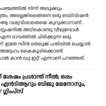
പഞ്ചത്തിൽ നിന്ന് അടുക്കും
ാത്രം. അല്ലെങ്കിലെങ്ങനെ ഒരു ടെലിവിഷൻ
്ക് ആ വശ്യവിശാലതയെ കുറുക്കാനാണ്.
 സ്റ്റേഷനിൽ അടികൊണ്ടു വീഴുമ്പോൾ
 എന്ന ഭാവത്തിൽ ചിരിക്കുന്ന ഒരു
ന്. ഇതേ സീൻ തെലുങ്ക് പതിപ്പിൽ ചെയ്യാൻ
ദ്ദേഹം കൈകൂപ്പിക്കൊണ്ട്
ൽ കാൻ ഡു ഇറ്റ്' എന്നാണ് പറഞ്ഞത്.
് ശേഷം പ്രശാന്ത് നീൽ; ഒപ്പം
 എൻടിആറും ബിജു മേനോനും,
ഗ്ലിംപ്‌സ്