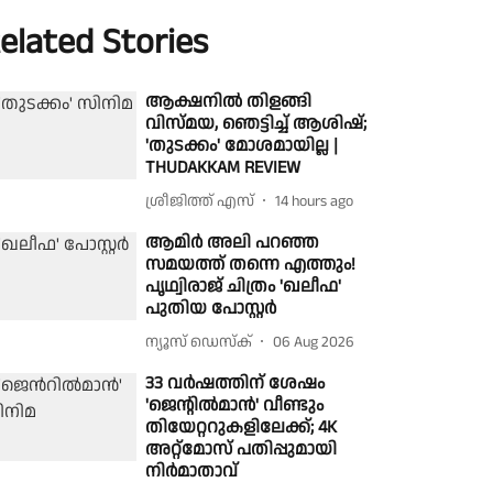
elated Stories
ആക്ഷനിൽ തിളങ്ങി
വിസ്മയ, ഞെട്ടിച്ച് ആശിഷ്;
'തുടക്കം' മോശമായില്ല |
THUDAKKAM REVIEW
ശ്രീജിത്ത് എസ്
14 hours ago
ആമിർ അലി പറഞ്ഞ
സമയത്ത് തന്നെ എത്തും!
പൃഥ്വിരാജ് ചിത്രം 'ഖലീഫ'
പുതിയ പോസ്റ്റർ
ന്യൂസ് ഡെസ്ക്
06 Aug 2026
33 വർഷത്തിന് ശേഷം
'ജെന്റിൽമാൻ' വീണ്ടും
തിയേറ്ററുകളിലേക്ക്; 4K
അറ്റ്‌മോസ് പതിപ്പുമായി
നിർമാതാവ്