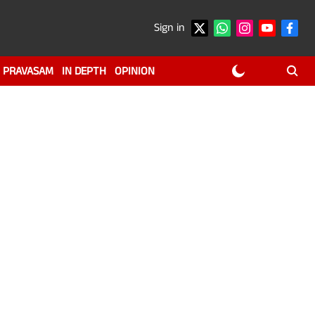
Sign in
PRAVASAM
IN DEPTH
OPINION