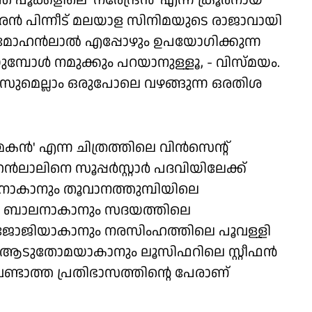
പൂക്കളിലെ 'നരേന്ദ്രൻ' എന്ന ക്രൂരനായ
കാരൻ പിന്നീട് മലയാള സിനിമയുടെ രാജാവായി
ം. മോഹൻലാൽ എപ്പോഴും ഉപയോഗിക്കുന്ന
ുമ്പോൾ നമുക്കും പറയാനുള്ളൂ, - വിസ്മയം.
ുമെല്ലാം ഒരുപോലെ വഴങ്ങുന്ന ഒരതിശ
 മകൻ' എന്ന ചിത്രത്തിലെ വിൻസെന്റ്
ാലിനെ സൂപ്പർസ്റ്റാർ പദവിയിലേക്ക്
സനാകാനും തൂവാനത്തുമ്പിയിലെ
െ ബാലനാകാനും സദയത്തിലെ
 ജോജിയാകാനും നരസിംഹത്തിലെ പൂവള്ളി
 ആടുതോമയാകാനും ലൂസിഫറിലെ സ്റ്റീഫൻ
ണ്ടാത്ത പ്രതിഭാസത്തിൻ്റെ പേരാണ്