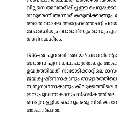
സംവിധാനം ചെയ്ത 'മഞ്ഞിൽ വിരിഞ്ഞ 
വില്ലനെ അവതരിപ്പിച്ച ഈ ചെറുപ്പക്
മാറുമെന്ന് അന്നാര് കരുതിക്കാണു
അതേ വാക്കേ അദ്ദേഹത്തെപ്പറ്റി പറയ
കോമഡിയും റൊമാൻസും മാസും ക്ലാസ
അഭിനയശീരം.
1986-ൽ പുറത്തിറങ്ങിയ 'രാജാവിൻ്റെ
ഗോമസ് എന്ന കഥാപാത്രമാകും മോഹൻല
ഉയർത്തിയത്. നാടോടിക്കാറ്റിലെ ദാ
ജയകൃഷ്ണനാകാനും താഴ്വാരത്തില
സത്യനാഥനാകാനും കിലുക്കത്തിലെ
ഇന്ദുചൂഢനാകാനും സ്ഫടികത്തിലെ
നെടുമ്പള്ളിയാകാനും ഒരു നിമിഷം വേ
മോഹൻലാൽ.