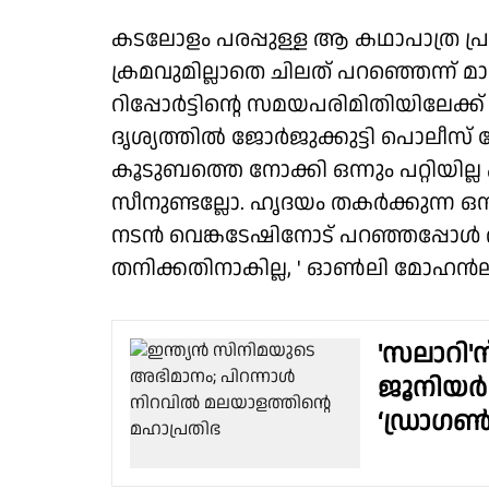
കടലോളം പരപ്പുള്ള ആ കഥാപാത്ര പ്ര
ക്രമവുമില്ലാതെ ചിലത് പറഞ്ഞെന്ന് മ
റിപ്പോർട്ടിൻ്റെ സമയപരിമിതിയിലേക
ദൃശ്യത്തിൽ ജോർജുക്കുട്ടി പൊലീസ്
കൂടുബത്തെ നോക്കി ഒന്നും പറ്റിയില്ല
സീനുണ്ടല്ലോ. ഹൃദയം തകർക്കുന്ന ഒന്
നടൻ വെങ്കടേഷിനോട് പറഞ്ഞപ്പോൾ അ
തനിക്കതിനാകില്ല, ' ഓൺലി മോഹൻലാ
'സലാറി'ന
ജൂനിയർ
‘ഡ്രാഗൺ’ 