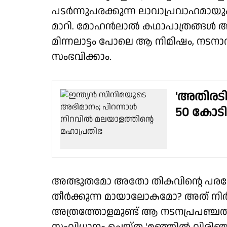
പടർന്നുപരക്കുന്ന ലാവാപ്രവാഹമായ
മാറി. മോഹൻലാൽ കഥാപാത്രങ്ങൾ അ
മിന്നലാട്ടം പോലെ ആ നിമിഷം, നടനാ
സംഭവിക്കാം.
'അതിരടി
50 കോടി
അത്ഭുതമോ അതോ തികവിൻ്റെ പരകോട
തീർക്കുന്ന മായാലോകമോ? അത് ന
അത്രത്തോളമുണ്ട് ആ നടനപ്രപഞ്ചത്