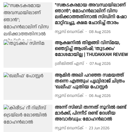
"സങ്കടകരമായ അവസ്ഥയിലാണ്
ഞാൻ"; മോഹൻലാലിന് വിസ
ലഭിക്കാത്തതിനാൽ സിഡ്‌നി ഷോ
മാറ്റിവച്ചു, ക്ഷമ ചോദിച്ച് താരം
ന്യൂസ് ഡെസ്ക്
08 Aug 2026
ആക്ഷനിൽ തിളങ്ങി വിസ്മയ,
ഞെട്ടിച്ച് ആശിഷ്; 'തുടക്കം'
മോശമായില്ല | THUDAKKAM REVIEW
ശ്രീജിത്ത് എസ്
07 Aug 2026
ആമിർ അലി പറഞ്ഞ സമയത്ത്
തന്നെ എത്തും! പൃഥ്വിരാജ് ചിത്രം
'ഖലീഫ' പുതിയ പോസ്റ്റർ
ന്യൂസ് ഡെസ്ക്
06 Aug 2026
അന്ന് സിബി തന്നത് നൂറിൽ രണ്ട്
മാർക്ക്, പിന്നീട് രണ്ട് ദേശീയ
അവാർഡും: മോഹൻലാൽ
ന്യൂസ് ഡെസ്ക്
23 Jun 2026