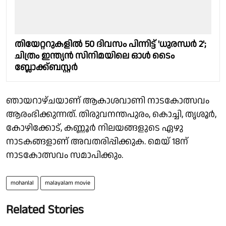
തിയേറ്ററുകളിൽ 50 ദിവസം പിന്നിട്ട് 'ധുരന്ധർ 2';
ചിത്രം ഇന്ത്യൻ സിനിമയിലെ ഓൾ ടൈം
ബ്ലോക്ക്ബസ്റ്റർ
ഞായറാഴ്ചയാണ് ആകാശവാണി നാടകോത്സവം
ആരംഭിക്കുന്നത്. തിരുവനന്തപുരം, കൊച്ചി, തൃശൂർ,
കോഴിക്കോട്, കണ്ണൂർ നിലയങ്ങളുടെ ഏഴു
നാടകങ്ങളാണ് അവതരിപ്പിക്കുക. മെയ് 18ന്
നാടകോത്സവം സമാപിക്കും.
mohanlal
malayalam movie
Related Stories