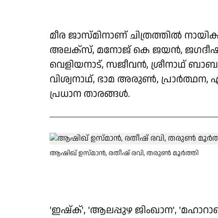
മീര ജാസ്മിനാണ് ചിത്രത്തിൽ നായിക
അലക്സ്, മനോജ് കെ ജയൻ, ജഗദീഷ്, 
വെളിയനാട്, സജീവൻ, ശ്രീനാഥ് ബാ
വിശ്വനാഥ്, ഭാമ അരുൺ, പ്രാർത്ഥന, എന
പ്രധാന താരങ്ങൾ.
ആഷിഖ് ഉസ്മാൻ, രതീഷ് രവി, തരുൺ മൂർത്തി
'ഇഷ്ക്', 'ആലപ്പുഴ ജിംഖാന', 'മഹാറാണ