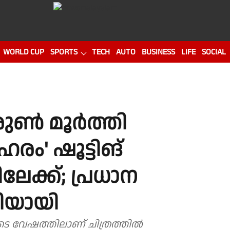
WORLD CUP
SPORTS
TECH
AUTO
BUSINESS
LIFE
SOCIAL
ുൺ മൂർത്തി
രം' ഷൂട്ടിങ്
േക്ക്; പ്രധാന
ിയായി
െ വേഷത്തിലാണ് ചിത്രത്തിൽ