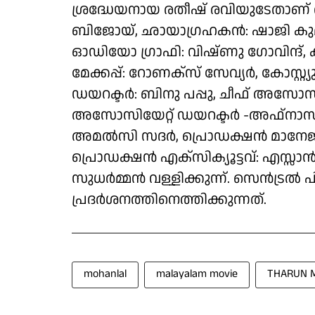
ശ്രദ്ധേയനായ രതീഷ് രവിയുടേതാണ് 
ബിജോയ്, ഛായാഗ്രഹകൻ: ഷാജി കുമാ
ഓഡിയോ ഗ്രാഫി: വിഷ്ണു ഗോവിന്ദ്
മേക്കപ്പ്: റോണക്സ് സേവ്യർ, കോസ്
ഡയറക്ടർ: ബിനു പപ്പു, ചീഫ് അസോസിയ
അസോസിയേറ്റ് ഡയറക്ടർ -അഫ്നാസ് 
അമൽസി സദർ, പ്രൊഡക്ഷൻ മാനേജർ
പ്രൊഡക്ഷൻ എക്സിക്യൂട്ടവ്: എസ്സ
സുധർമ്മൻ വള്ളിക്കുന്ന്. സെൻട്രൽ പ
പ്രദർശനത്തിനെത്തിക്കുന്നത്.
mohanlal
malayalam movie
THARUN 