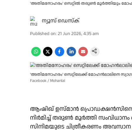
'അതിമനോഹരം' സെറ്റിൽ തരുൺ മൂർത്തിയും മോ
ന്യൂസ് ഡെസ്ക്
Published on
:
21 Jun 2026, 4:35 am
'അതിമനോഹരം' സെറ്റിലേക്ക് മോഹൻലാലിനെ സ്വാഗത
Facebook / Mohanlal
ആഷിഖ് ഉസ്മാൻ പ്രൊഡക്ഷൻസിന്റ
നിർമിച്ച് തരുൺ മൂർത്തി സംവിധാനം
സിനിമയുടെ ചിത്രീകരണം അവസാന ഘട്ട