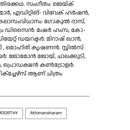
തിരക്കഥ. സംഗീതം: ജെയ്ക്
ർ, എഡിറ്റിങ്- വിവേക് ഹർഷൻ,
, കലാസംവിധാനം: ഗോകുൽ ദാസ്,
റ്റ്യും ഡിസൈൻ: മഷർ ഹംസ, കോ-
േറ്റ് ഡയറക്ടർ: മിറാഷ് ഖാൻ,
, മൊഹിത് കൃഷണൻ. സ്റ്റിൽസ്:
: ജോമോൻ ജോയ്, ചാലക്കുടി,
ാൻ, പ്രൊഡക്ഷൻ കൺട്രോളർ:
ിക്ച്ചേഴ്സ് ആണ് ചിത്രം
MOORTHY
Athimanoharam