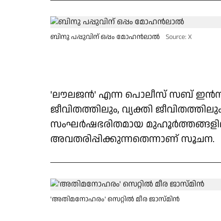
ബിനു പപ്പുവിന് ഒപ്പം മോഹൻലാൽ
Source: X
'ലൗലജൻ' എന്ന പൊലീസ് സബ് ഇൻസ്
ജീവിതത്തിലും, വ്യക്തി ജീവിതത്തി
സംഘർഷഭരിതമായ മുഹൂർത്തങ്ങളിലൂ
അവതരിപ്പിക്കുന്നതെന്നാണ് സൂചന.
'അതിമനോഹരം' സെറ്റിൽ മീര ജാസ്‌മിൻ