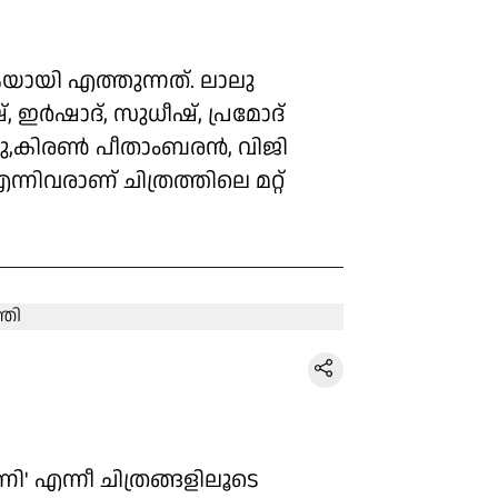
യായി എത്തുന്നത്. ലാലു
ഇർഷാദ്, സുധീഷ്, പ്രമോദ്
ബു,കിരൺ പീതാംബരൻ, വിജി
്നിവരാണ് ചിത്രത്തിലെ മറ്റ്
ി' എന്നീ ചിത്രങ്ങളിലൂടെ