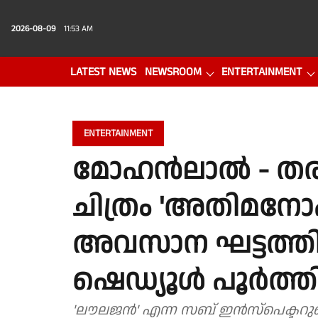
2026-08-09
11:53 AM
LATEST NEWS
NEWSROOM
ENTERTAINMENT
PHOTO GALLERY
VIDEO
ENTERTAINMENT
മോഹൻലാൽ - തര
ചിത്രം 'അതിമനോഹ
അവസാന ഘട്ടത്തില
ഷെഡ്യൂൾ പൂർത്ത
'ലൗലജൻ' എന്ന സബ് ഇൻസ്പെക്ടറുട