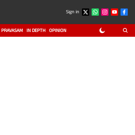
Sign in
PRAVASAM
IN DEPTH
OPINION