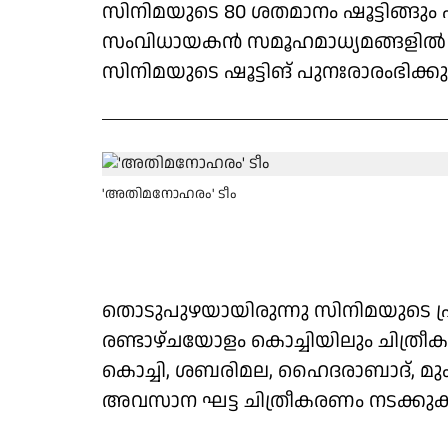
സിനിമയുടെ 80 ശതമാനം ഷൂട്ടിങ്ങു
സംവിധായകൻ സമൂഹമാധ്യമങ്ങളിൽ 
സിനിമയുടെ ഷൂട്ടിങ് പുനഃരാരംഭിക്കും 
'അതിമനോഹരം' ടീം
തൊടുപുഴയായിരുന്നു സിനിമയുടെ 
രണ്ടാഴ്ചയോളം കൊച്ചിയിലും ചിത്രീ
കൊച്ചി, ശബരിമല, ഹൈദരാബാദ്, മ
അവസാന ഘട്ട ചിത്രീകരണം നടക്കുക