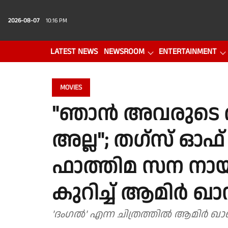
2026-08-07
10:16 PM
LATEST NEWS
NEWSROOM
ENTERTAINMENT
PHOTO GALLERY
VIDEO
MOVIES
"ഞാന്‍ അവരുടെ
അല്ല"; തഗ്‌സ് ഓഫ്
ഫാത്തിമ സന ന
കുറിച്ച് ആമിര്‍ ഖാന
'ദംഗല്‍' എന്ന ചിത്രത്തില്‍ ആമിര്‍