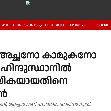
WORLD CUP
SPORTS
TECH
AUTO
BUSINESS
LIFE
SOCIAL
 അച്ഛനോ കാമുകനോ
 ഹിന്ദുസ്ഥാനില്‍
ായികയായതിനെ
്‍
 ഖാന്റെ മകളായാണ് ഫാത്തിമ അഭിനയിച്ചത്.