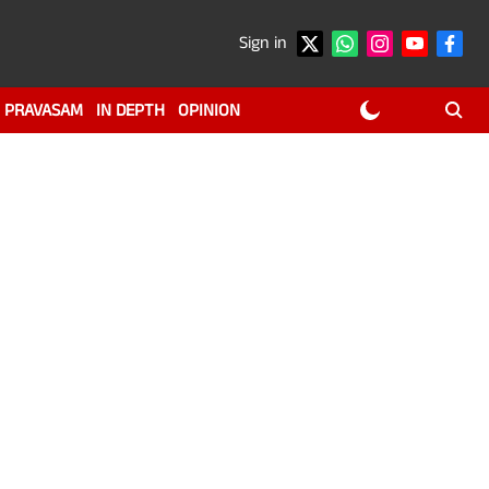
Sign in
PRAVASAM
IN DEPTH
OPINION