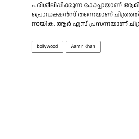
പരിശീലിപ്പിക്കുന്ന കോച്ചായാണ് ആമിര
പ്രൊഡക്ഷന്‍സ് തന്നെയാണ് ചിത്രത
നായിക. ആര്‍ എസ് പ്രസന്നയാണ് ചിത്
bollywood
Aamir Khan