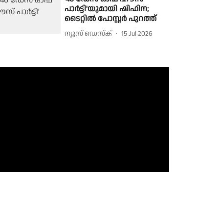
പാർട്ടി'യുമായി ഷിഫിന;
ടൈറ്റിൽ പോസ്റ്റർ പുറത്ത്
ന്യൂസ് ഡെസ്ക്
15 Jul 2026