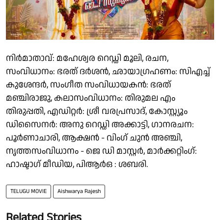
നിർമാതാവ്: മഹേശ്വര റെഡ്ഡി മൂലി, രചന,
സംവിധാനം: ഭരത് ദർശൻ, ഛായാഗ്രഹണം: സിഎച്ച്
കുശേന്ദർ, സംഗീത സംവിധായകൻ: ഭരത്
മഞ്ചിരാജു, കലാസംവിധാനം: തിരുമല എം
തിരുപ്പതി, എഡിറ്റർ: ശ്രീ വരപ്രസാദ്, കോസ്റ്റ്യൂം
ഡിസൈനർ: അനു റെഡ്ഡി അക്കാട്ടി, ഗാനരചന:
പൂർണാചാരി, ആക്ഷൻ - വിംഗ് ചുൻ അഞ്ചി,
നൃത്തസംവിധാനം - ജെ ഡി മാസ്റ്റർ, മാർക്കറ്റിംഗ്:
ഹാഷ്ടാഗ് മീഡിയ, പിആർഒ : ശബരി.
TELUGU MOVIE
Aishwarya Rajesh
Related Stories