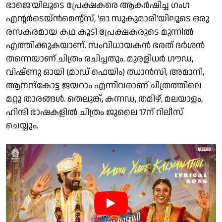
ഭാജെ'യിലൂടെ പ്രേക്ഷകരെ ആകർഷിച്ച ഗംഗ
എന്റർടെയ്‌ൻമെന്റ്‌സ്, 'ഓ സുകുമാരി'യിലൂടെ ഒരു
രസകരമായ കഥ കൂടി പ്രേക്ഷകരുടെ മുന്നിൽ
എത്തിക്കുകയാണ്. സംവിധായകൻ ഭരത് ദർശൻ
തന്നെയാണ് ചിത്രം രചിച്ചതും. മുരളിധർ ​ഗൗഡ,
വിഷ്ണു ഓയി (മാഡ് ഫെയിം) ഝാൻസി, അമാനി,
ആനന്ദ്കോട്ട ജയറാം എന്നിവരാണ് ചിത്രത്തിലെ
മറ്റു താരങ്ങൾ. തെലുങ്ക്, കന്നഡ, തമിഴ്, മലയാളം,
ഹിന്ദി ഭാഷകളിൽ ചിത്രം ജൂലൈ 17ന് റിലീസ്
ചെയ്യും.