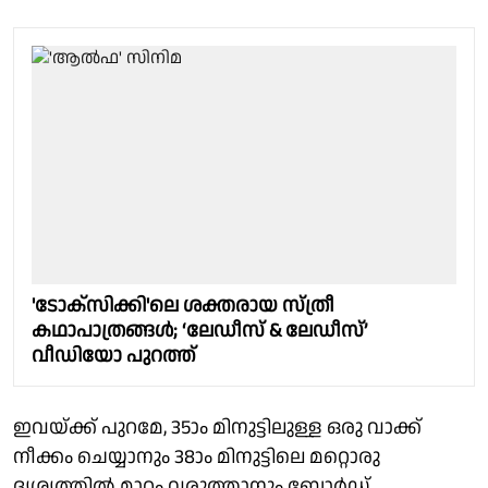
'ടോക്‌സിക്കി'ലെ ശക്തരായ സ്ത്രീ
കഥാപാത്രങ്ങൾ; ‘ലേഡീസ് & ലേഡീസ്’
വീഡിയോ പുറത്ത്
ഇവയ്ക്ക് പുറമേ, 35ാം മിനുട്ടിലുള്ള ഒരു വാക്ക്
നീക്കം ചെയ്യാനും 38ാം മിനുട്ടിലെ മറ്റൊരു
ദൃശ്യത്തിൽ മാറ്റം വരുത്താനും ബോർഡ്