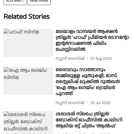
ALIA BHATT
Hindi movie
Related Stories
മലയാളം വാമ്പയർ ആക്ഷൻ
ത്രില്ലർ! 'ഹാഫ്' പ്രീമിയർ ടൊറന്റോ
ഇന്റർനാഷണൽ ഫിലിം
ഫെസ്റ്റിവലിൽ
ന്യൂസ് ഡെസ്ക്
07 Aug 2026
ദൈവവും സാത്താനും
തമ്മിലുള്ള ചൂതുകളി; മാസ്,
സ്റ്റൈലിഷ് ലുക്കിൽ ദുൽഖർ!
'ഐ ആം ഗെയിം' ട്രെയ്‌ലർ
പുറത്ത്
ന്യൂസ് ഡെസ്ക്
30 Jul 2026
ശരാശരി സ്പൈ ത്രില്ലർ!
ബോക്സ് ഓഫീസിൽ കാലിടറി
ആലിയ ഭട്ട് ചിത്രം 'ആൽഫ'