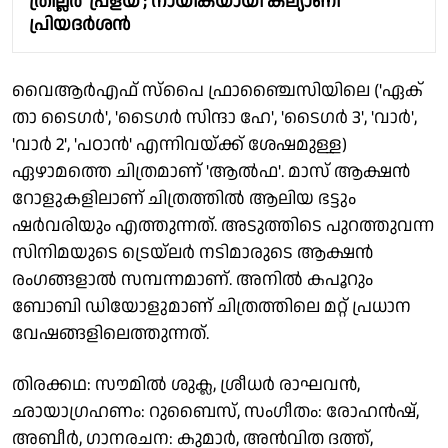
ത്രില്ലർ 'പ്രളയ്'; നായികയായി കല്യാണി
പ്രിയദർശൻ
വൈആർഎഫ് സ്പൈ ഫ്രാഞ്ചൈസിയിലെ ('ഏക്
താ ടൈഗർ', 'ടൈഗർ സിന്ദാ ഹേ', 'ടൈഗർ 3', 'വാർ',
'വാർ 2', 'പഠാൻ' എന്നിവയ്ക്ക് ശേഷമുള്ള)
ഏഴാമത്തെ ചിത്രമാണ് 'ആൽഫ'. മാസ് ആക്ഷൻ
റോളുകളിലാണ് ചിത്രത്തിൽ ആലിയ ഭട്ടും
ഷർവരിയും എത്തുന്നത്. അടുത്തിടെ പുറത്തുവന്ന
സിനിമയുടെ ട്രെയ്‌ലർ നടിമാരുടെ ആക്ഷൻ
രംഗങ്ങളാൽ സമ്പന്നമാണ്. അനിൽ കപൂറും
ബോബി ഡിയോളുമാണ് ചിത്രത്തിലെ മറ്റ് പ്രധാന
വേഷങ്ങളിലെത്തുന്നത്.
തിരക്കഥ: സൗമിൽ ശുക്ല, ശ്രീധർ രാഘവൻ,
ഛായാഗ്രഹണം: റുബൈസ്, സംഗീതം: രോഹൻഷ്,
അബീർ, ഗാനരചന: കുമാർ, അൻവിത ദത്ത്,