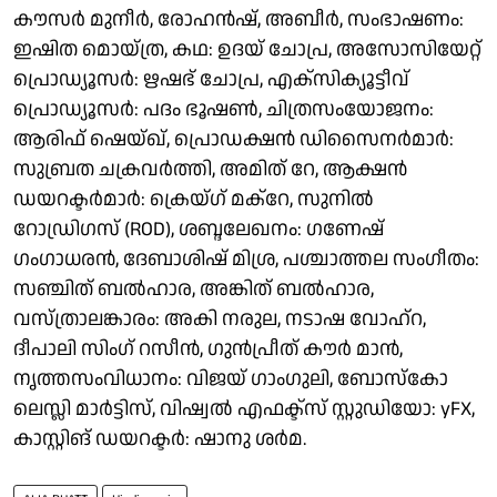
കൗസർ മുനീർ, രോഹൻഷ്, അബീർ, സംഭാഷണം:
ഇഷിത മൊയ്ത്ര, കഥ: ഉദയ് ചോപ്ര, അസോസിയേറ്റ്
പ്രൊഡ്യൂസർ: ഋഷഭ് ചോപ്ര, എക്സിക്യൂട്ടീവ്
പ്രൊഡ്യൂസർ: പദം ഭൂഷൺ, ചിത്രസംയോജനം:
ആരിഫ് ഷെയ്ഖ്, പ്രൊഡക്ഷൻ ഡിസൈനർമാർ:
സുബ്രത ചക്രവർത്തി, അമിത് റേ, ആക്ഷൻ
ഡയറക്ടർമാർ: ക്രെയ്ഗ് മക്റേ, സുനിൽ
റോഡ്രിഗസ് (ROD), ശബ്ദലേഖനം: ഗണേഷ്
ഗംഗാധരൻ, ദേബാശിഷ് മിശ്ര, പശ്ചാത്തല സംഗീതം:
സഞ്ചിത് ബൽഹാര, അങ്കിത് ബൽഹാര,
വസ്ത്രാലങ്കാരം: അകി നരുല, നടാഷ വോഹ്റ,
ദീപാലി സിംഗ് റസീൻ, ഗുൻപ്രീത് കൗർ മാൻ,
നൃത്തസംവിധാനം: വിജയ് ഗാംഗുലി, ബോസ്കോ
ലെസ്ലി മാർട്ടിസ്, വിഷ്വൽ എഫക്ട്സ് സ്റ്റുഡിയോ: yFX,
കാസ്റ്റിങ് ഡയറക്ടർ: ഷാനു ശർമ.