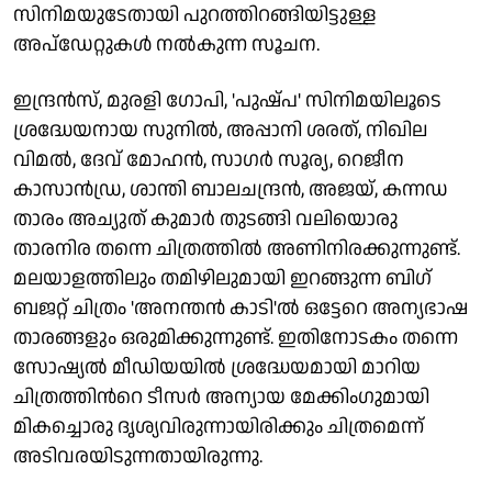
സിനിമയുടേതായി പുറത്തിറങ്ങിയിട്ടുള്ള
അപ്ഡേറ്റുകള്‍ നൽകുന്ന സൂചന.
ഇന്ദ്രൻസ്, മുരളി ഗോപി, 'പുഷ്പ' സിനിമയിലൂടെ
ശ്രദ്ധേയനായ സുനിൽ, അപ്പാനി ശരത്, നിഖില
വിമൽ, ദേവ്‌ മോഹൻ, സാഗർ സൂര്യ, റെജീന
കാസാൻഡ്ര, ശാന്തി ബാലചന്ദ്രൻ, അജയ്, കന്നഡ
താരം അച്യുത് കുമാർ തുടങ്ങി വലിയൊരു
താരനിര തന്നെ ചിത്രത്തിൽ അണിനിരക്കുന്നുണ്ട്.
മലയാളത്തിലും തമിഴിലുമായി ഇറങ്ങുന്ന ബിഗ്
ബജറ്റ് ചിത്രം 'അനന്തൻ കാടി'ൽ ഒട്ടേറെ അന്യഭാഷ
താരങ്ങളും ഒരുമിക്കുന്നുണ്ട്. ഇതിനോടകം തന്നെ
സോഷ്യൽ മീഡിയയിൽ ശ്രദ്ധേയമായി മാറിയ
ചിത്രത്തിന്‍റെ ടീസർ അന്യായ മേക്കിംഗുമായി
മികച്ചൊരു ദൃശ്യവിരുന്നായിരിക്കും ചിത്രമെന്ന്
അടിവരയിടുന്നതായിരുന്നു.