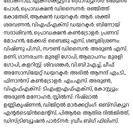
ലോക്നാഥ്, എക്‌സിക്യൂട്ടീവ് പ്രൊഡ്യൂസർ: ജെയിൻ
പോൾ, പ്രൊഡക്ഷൻ ഡിസൈനർ: രഞ്ജിത്ത്
കോതേരി, ആക്ഷൻ ഡയറക്ടർ: ആർ. ശക്തി
ശരവണൻ, വിഎഫ്എക്സ് ഡയറക്ടർ: ബിനോയ്
സദാശിവൻ, പ്രൊഡക്ഷൻ കൺട്രോളർ: പ്രണവ്
മോഹൻ, മേക്കപ്പ്: ബൈജു എസ്, ശബ്ദമിശ്രണം:
വിഷ്ണു പി.സി., സൗണ്ട് ഡിസൈൻ: അരുൺ എസ്.
മണി, ഗാനരചന: മുരളി ഗോപി, ആലാപനം: മുരളി
ഗോപി, കളറിസ്റ്റ്: ശിവശങ്കർ, വി.ബി 2എച്ച്, ചീഫ്
അസോസിയേറ്റ് ഡയറക്ടർ: അഭിൽ ആനന്ദ് എം.ടി.,
ഫിനാൻസ് കൺട്രോളർ: എം.എസ്. അരുൺ,
വിഎഫ്എക്സ്: ടിഎംഇഎഫ്എക്സ്, കോസ്റ്റ്യൂം:
അരുൺ മനോഹർ, സ്റ്റിൽസ്: റിഷ്‍ലാൽ
ഉണ്ണികൃഷ്ണൻ, ഡിജിറ്റൽ മാർക്കറ്റിംഗ്: ഒബ്സിക്യൂറ
എൻ്റർടെയ്ൻമെൻ്റ്സ്, പിആർഒ: ആതിര ദിൽജിത്ത്,
ഡിസ്ട്രിബ്യൂഷൻ പാർട്നർ: ഡ്രീം ബിഗ് ഫിലിംസ്.