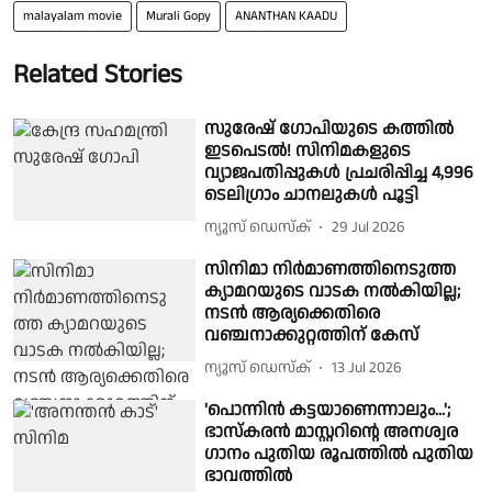
malayalam movie
Murali Gopy
ANANTHAN KAADU
Related Stories
സുരേഷ് ഗോപിയുടെ കത്തിൽ
ഇടപെടൽ! സിനിമകളുടെ
വ്യാജപതിപ്പുകൾ പ്രചരിപ്പിച്ച 4,996
ടെലിഗ്രാം ചാനലുകൾ പൂട്ടി
ന്യൂസ് ഡെസ്ക്
29 Jul 2026
സിനിമാ നിർമാണത്തിനെടുത്ത
ക്യാമറയുടെ വാടക നൽകിയില്ല;
നടൻ ആര്യക്കെതിരെ
വഞ്ചനാക്കുറ്റത്തിന് കേസ്
ന്യൂസ് ഡെസ്ക്
13 Jul 2026
'പൊന്നിൻ കട്ടയാണെന്നാലും...';
ഭാസ്കരൻ മാസ്റ്ററിന്റെ അനശ്വര
ഗാനം പുതിയ രൂപത്തിൽ പുതിയ
ഭാവത്തിൽ