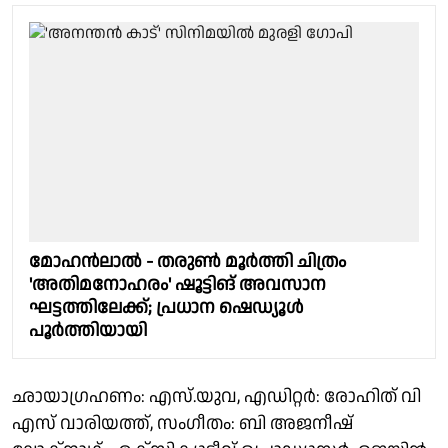
മോഹൻലാൽ - തരുൺ മൂർത്തി ചിത്രം
'അതിമനോഹരം' ഷൂട്ടിങ് അവസാന
ഘട്ടത്തിലേക്ക്; പ്രധാന ഷെഡ്യൂൾ
പൂർത്തിയായി
ഛായാഗ്രഹണം: എസ്.യുവ, എഡിറ്റർ: രോഹിത് വി
എസ് വാരിയത്ത്, സംഗീതം: ബി അജനീഷ്