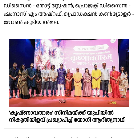
ഡിസൈൻ - തോട്ട് സ്റ്റേഷൻ, പ്രൊജക്ട് ഡിസൈൻ -
ഷംനാസ് എം അഷ്റഫ്, പ്രൊഡക്ഷൻ കൺട്രോളർ -
ജോൺ കുടിയാൻമല.
'കൃഷ്ണാവതാരം' സിനിമയ്ക്ക് യുപിയിൽ
നികുതിയിളവ് പ്രഖ്യാപിച്ച് യോഗി ആദിത്യനാഥ്