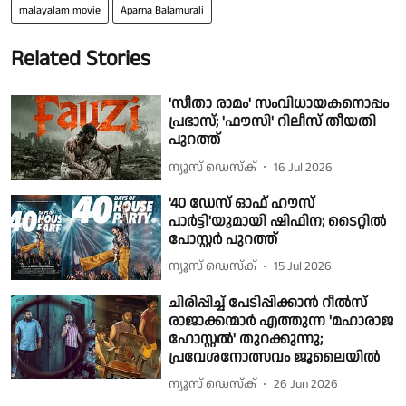
malayalam movie
Aparna Balamurali
Related Stories
'സീതാ രാമം' സംവിധായകനൊപ്പം
പ്രഭാസ്; 'ഫൗസി' റിലീസ് തീയതി
പുറത്ത്
ന്യൂസ് ഡെസ്ക്
16 Jul 2026
'40 ഡേസ് ഓഫ് ഹൗസ്
പാർട്ടി'യുമായി ഷിഫിന; ടൈറ്റിൽ
പോസ്റ്റർ പുറത്ത്
ന്യൂസ് ഡെസ്ക്
15 Jul 2026
ചിരിപ്പിച്ച് പേടിപ്പിക്കാന്‍ റീല്‍സ്
രാജാക്കന്മാര്‍ എത്തുന്ന 'മഹാരാജ
ഹോസ്റ്റല്‍' തുറക്കുന്നു;
പ്രവേശനോത്സവം ജൂലൈയില്‍
ന്യൂസ് ഡെസ്ക്
26 Jun 2026