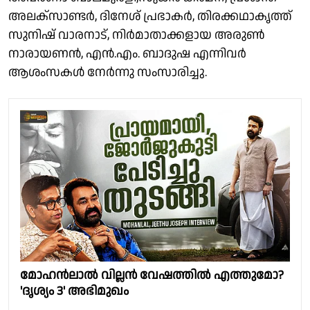
അലക്‌സാണ്ടർ, ദിനേശ് പ്രഭാകർ, തിരക്കഥാകൃത്ത്
സുനിഷ് വാരനാട്, നിർമാതാക്കളായ അരുൺ
നാരായണൻ, എൻ.എം. ബാദുഷ എന്നിവർ
ആശംസകൾ നേർന്നു സംസാരിച്ചു.
മോഹൻലാൽ വില്ലൻ വേഷത്തിൽ എത്തുമോ?
'ദൃശ്യം 3' അഭിമുഖം