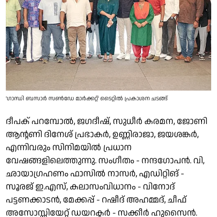
'ഗാന്ധി ബസാർ സൺഡേ മാർക്കറ്റ്' ടൈറ്റിൽ പ്രകാശന ചടങ്ങ്
ദീപക് പറമ്പോൽ, ജഗദീഷ്, സുധീർ കരമന, ജോണി
ആന്റണി ദിനേശ് പ്രഭാകർ, ഉണ്ണിരാജാ, ജയശങ്കർ,
എന്നിവരും സിനിമയിൽ പ്രധാന
വേഷങ്ങളിലെത്തുന്നു. സംഗീതം - നന്ദഗോപൻ. വി,
ഛായാഗ്രഹണം ഫാസിൽ നാസർ, എഡിറ്റിങ് -
സൂരജ് ഇ.എസ്, കലാസംവിധാനം - വിനോദ്
പട്ടണക്കാടൻ, മേക്കപ്പ് - റഷീദ് അഹമ്മദ്, ചീഫ്
അസോസ്സിയേറ്റ് ഡയറക്ടർ - സക്കീർ ഹുസൈൻ.