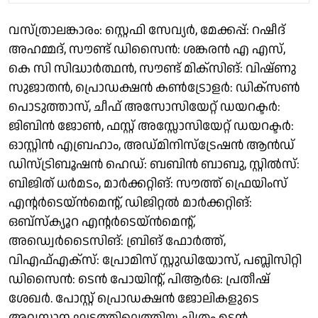
വസ്ത്രാലങ്കാരം: സ്റ്റെഫി സേവ്യർ, മേക്കപ്പ്: റഷീദ്
അഹമ്മദ്, സൗണ്ട് ഡിസൈൻ: ശങ്കരൻ എ എസ്,
കെ സി സിദ്ധാർത്ഥൻ, സൗണ്ട് മിക്സിങ്: വിഷ്ണു
സുജാതൻ, പ്രൊഡക്ഷൻ കൺട്രോളർ: ഡിക്സൺ
പൊടുത്താസ്, ചീഫ് അസോസിയേറ്റ് ഡയറക്ടർ:
ജിബിൻ ജോൺ, ഫസ്റ്റ് അസ്സോസിയേറ്റ് ഡയറക്ടർ:
ഓസ്റ്റിൻ എബ്രഹാം, അഡ്മിനിസ്ട്രേഷൻ ആൻഡ്
ഡിസ്ട്രിബൂഷൻ ഹെഡ്: ബബിൻ ബാബു, സ്റ്റിൽസ്:
ബിജിത് ധർമടം, മാർക്കറ്റിങ്: സൗത്ത് ഫ്രെയിംസ്
എന്റർടെയ്‌ൻമെന്റ്, ഡിജിറ്റൽ മാർക്കറ്റിങ്:
ഒബ്സ്ക്യൂറ എന്റർടെയ്‌ൻമെന്റ്,
അഡ്വെർടൈസിങ്: ബ്രിങ് ഫോർത്ത്,
വിഎഫ്എക്സ്: പ്രോമിസ് സ്റ്റുഡിയോസ്, പബ്ലിസിറ്റി
ഡിസൈൻ: ടെൻ പോയിന്റ്, പിആർഒ: പ്രതീഷ്
ശേഖർ. പോസ്റ്റ് പ്രൊഡക്ഷൻ ജോലികളുടെ
അവസാന ഘട്ടത്തിലെത്തിയ ചിത്രം ഉടൻ