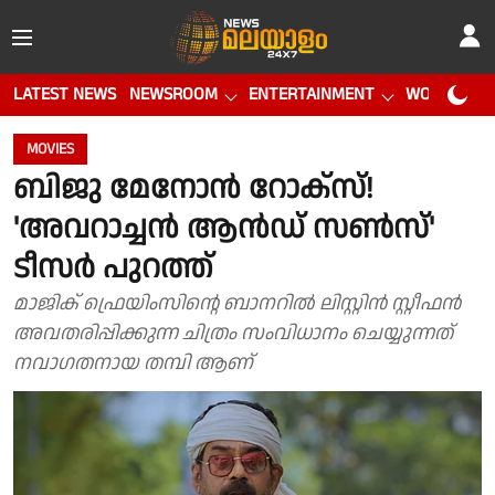
LATEST NEWS
NEWSROOM
ENTERTAINMENT
WORLD CUP
MOVIES
ബിജു മേനോൻ റോക്സ്!
'അവറാച്ചൻ ആൻഡ് സൺസ്'
ടീസർ പുറത്ത്
മാജിക് ഫ്രെയിംസിന്റെ ബാനറിൽ ലിസ്റ്റിൻ സ്റ്റീഫൻ
അവതരിപ്പിക്കുന്ന ചിത്രം സംവിധാനം ചെയ്യുന്നത്
നവാഗതനായ തമ്പി ആണ്