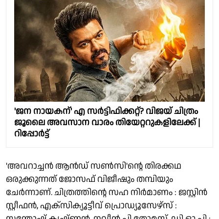
'ജന നായകന്' എ സർട്ടിഫിക്കറ്റ്? വിജയ് ചിത്രം
ജൂലൈ അവസാന വാരം തിയേറ്ററുകളിലേക്ക് |
റിപ്പോർട്ട്
'അവറാച്ചൻ ആൻഡ് സൺസി'ന്റെ തിരക്കഥ
ഒരുക്കുന്നത് ജോസഫ് വിജീഷും തമ്പിയും
ചേർന്നാണ്. ചിത്രത്തിന്റെ സഹ നിർമാണം : ജസ്റ്റിൻ
സ്റ്റീഫൻ, എക്സിക്യൂട്ടീവ് പ്രൊഡ്യൂസേഴ്സ് :
സന്തോഷ് കൃഷ്ണൻ, നവീൻ പി തോമസ്, ഡി ഓ പി :