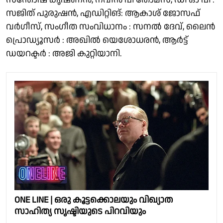
സജിത് പുരുഷൻ, എഡിറ്റിങ്: ആകാശ് ജോസഫ്
വർഗീസ്, സംഗീത സംവിധാനം : സനൽ ദേവ്, ലൈൻ
പ്രൊഡ്യൂസർ : അഖിൽ യെശോധരൻ, ആർട്ട്
ഡയറക്ടർ : അജി കുറ്റിയാനി.
ONE LINE | ഒരു കൂട്ടക്കൊലയും വിഖ്യാത
സാഹിത്യ സൃഷ്ടിയുടെ പിറവിയും