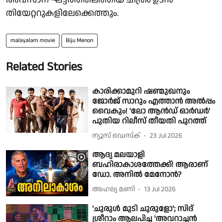
തിയേറ്ററുകളിലേക്കെത്തും.
malayalam movie
Biju Menon
Related Stories
കാരിക്കാമുറി ഷണ്മുഖനും
ജോർജ് സാറും എത്താൻ അൽപ്പം
വൈകും! 'ലോ ആൻഡ് ഓർഡർ'
പുതിയ റിലീസ് തീയതി പുറത്ത്
ന്യൂസ് ഡെസ്ക്
23 Jul 2026
ആദ്യ മലയാളി
ബഹിരാകാശത്തേക്ക്! ആരാണ്
ഡോ. അനിൽ മേനോൻ?
അഹല്യ മണി
13 Jul 2026
'ചുരുൾ മുടി ചുരുളോ'; സിദ്
ശ്രീറാം ആലപിച്ച 'അവറാച്ചൻ