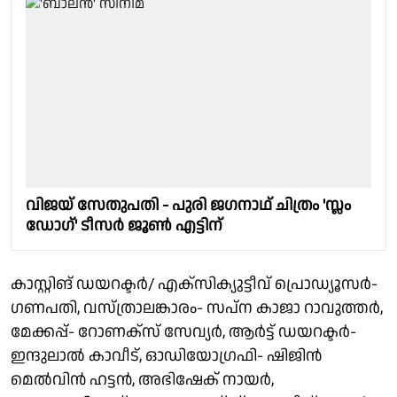
വിജയ് സേതുപതി - പുരി ജഗനാഥ് ചിത്രം 'സ്ലം
ഡോഗ്' ടീസർ ജൂൺ എട്ടിന്
കാസ്റ്റിങ് ഡയറക്ടർ/ എക്‌സിക്യുട്ടീവ് പ്രൊഡ്യൂസർ-
ഗണപതി, വസ്ത്രാലങ്കാരം- സപ്ന കാജാ റാവുത്തർ,
മേക്കപ്പ്- റോണക്‌സ് സേവ്യർ, ആർട്ട് ഡയറക്ടർ-
ഇന്ദുലാൽ കാവീട്, ഓഡിയോഗ്രഫി- ഷിജിൻ
മെൽവിൻ ഹട്ടൻ, അഭിഷേക് നായർ,