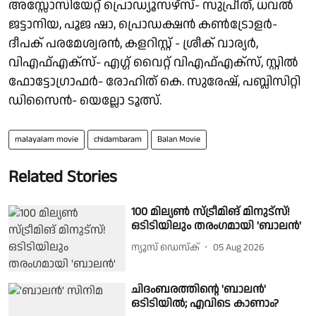
അസ്സോസിയേറ്റ് പ്രൊഡ്യൂസഴ്‌സ്- സുപ്രീത്, ധവൽ
ജട്ടാനിയ, പൂജ ഷാ, പ്രൊഡക്ഷൻ കൺട്രോളർ-
ദീപക് പരമേശ്വരൻ, കളറിസ്റ്റ് - ശ്രീക് വാര്യർ,
വിഎഫ്എക്‌സ്- എഗ്ഗ് വൈറ്റ് വിഎഫ്എക്‌സ്, സ്റ്റിൽ
ഫോട്ടോഗ്രാഫർ- രോഹിത് കെ. സുരേഷ്, പബ്ലിസിറ്റി
ഡിസൈൻ- യെല്ലോ ടൂത്സ്.
malayalam movie
chidambaram
Balan Movie
Related Stories
100 മില്യൺ സ്ട്രീമിങ് മിനുട്സ്!
ഒടിടിയിലും തരംഗമായി 'ബാലൻ'
ന്യൂസ് ഡെസ്ക്
05 Aug 2026
ചിദംബരത്തിന്റെ 'ബാലൻ'
ഒടിടിയിൽ; എവിടെ കാണാം?