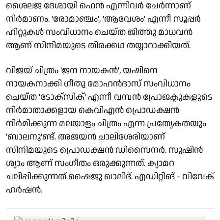
ശൈലജ ദേശായി ഫെൻ എന്നിവർ ചേർന്നാണ്
നിർമാണം. 'രോമാഞ്ചം', 'ആവേശം' എന്നീ സൂപ്പർ
ഹിറ്റുകൾ സംവിധാനം ചെയ്ത ജിത്തു മാധവൻ
ആണ് സിനിമയുടെ തിരക്കഥ തയ്യാറാക്കിയത്.
വിജയ് ചിത്രം 'ജന നായകൻ', യഷിനെ
നായകനാക്കി ഗീതു മോഹൻദാസ് സംവിധാനം
ചെയ്ത 'ടോക്സിക്' എന്നീ വമ്പൻ പ്രോജക്ടുകളുടെ
നിർമാതാക്കളായ കെവിഎൻ പ്രൊഡക്ഷൻ
നിർമിക്കുന്ന മലയാളം ചിത്രം എന്ന പ്രത്യേകതയും
'ബാലനു'ണ്ട്. അജയൻ ചാലിശേരിയാണ്
സിനിമയുടെ പ്രൊഡക്ഷൻ ഡിസൈനർ. സുഷിൻ
ശ്യാം ആണ് സംഗീതം ഒരുക്കുന്നത്. ക്യാമറ
ചലിപ്പിക്കുന്നത് ഷൈജു ഖാലിദ്. എഡിറ്റിങ് - വിവേക്
ഹർഷൻ.