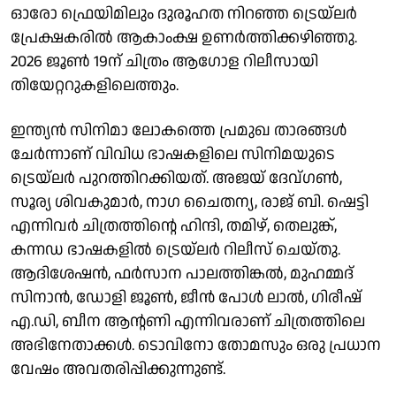
ഓരോ ഫ്രെയിമിലും ദുരൂഹത നിറഞ്ഞ ട്രെയ്‌ലർ
പ്രേക്ഷകരിൽ ആകാംക്ഷ ഉണർത്തിക്കഴിഞ്ഞു.
2026 ജൂൺ 19ന് ചിത്രം ആഗോള റിലീസായി
തിയേറ്ററുകളിലെത്തും.
ഇന്ത്യൻ സിനിമാ ലോകത്തെ പ്രമുഖ താരങ്ങൾ
ചേർന്നാണ് വിവിധ ഭാഷകളിലെ സിനിമയുടെ
ട്രെയ്‌‍ലർ പുറത്തിറക്കിയത്. അജയ് ദേവ്ഗൺ,
സൂര്യ ശിവകുമാർ, നാഗ ചൈതന്യ, രാജ് ബി. ഷെട്ടി
എന്നിവർ ചിത്രത്തിന്റെ ഹിന്ദി, തമിഴ്, തെലുങ്ക്,
കന്നഡ ഭാഷകളിൽ ട്രെയ്‌ലർ റിലീസ് ചെയ്തു.
ആദിശേഷൻ, ഫർസാന പാലത്തിങ്കൽ, മുഹമ്മദ്
സിനാൻ, ഡോളി ജൂൺ, ജീൻ പോൾ ലാൽ, ഗിരീഷ്
എ.ഡി, ബീന ആന്റണി എന്നിവരാണ് ചിത്രത്തിലെ
അഭിനേതാക്കൾ. ടൊവിനോ തോമസും ഒരു പ്രധാന
വേഷം അവതരിപ്പിക്കുന്നുണ്ട്.