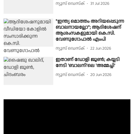
ന്യൂസ് ഡെസ്ക്
31 Jul 2026
"ഇന്ത്യ മൊത്തം അറിയപ്പെടുന്ന
ബാലനായല്ലോ"; ആദിശേഷന്
ആശംസകളുമായി കെ.സി.
വേണുഗോപാൽ എംപി
ന്യൂസ് ഡെസ്ക്
22 Jun 2026
ഇതാണ് ഡോളി ജൂൺ; കയ്യടി
നേടി 'ബാലനി'ലെ 'അമ്മച്ചി'
ന്യൂസ് ഡെസ്ക്
20 Jun 2026