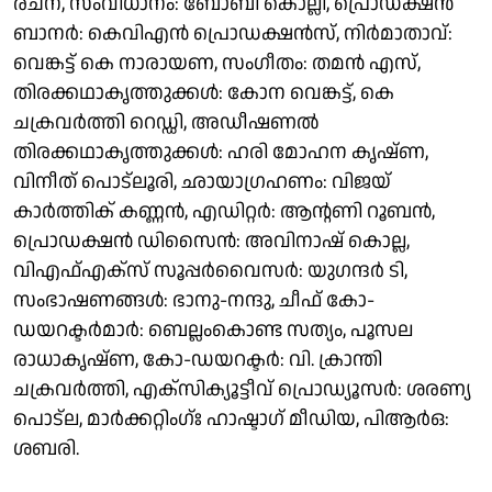
രചന, സംവിധാനം: ബോബി കൊല്ലി, പ്രൊഡക്ഷൻ
ബാനർ: കെവിഎൻ പ്രൊഡക്ഷൻസ്, നിർമാതാവ്:
വെങ്കട്ട് കെ നാരായണ, സംഗീതം: തമൻ എസ്,
തിരക്കഥാകൃത്തുക്കൾ: കോന വെങ്കട്ട്, കെ
ചക്രവർത്തി റെഡ്ഡി, അഡീഷണൽ
തിരക്കഥാകൃത്തുക്കൾ: ഹരി മോഹന കൃഷ്ണ,
വിനീത് പൊട്‌ലൂരി, ഛായാഗ്രഹണം: വിജയ്
കാർത്തിക് കണ്ണൻ, എഡിറ്റർ: ആന്റണി റൂബൻ,
പ്രൊഡക്ഷൻ ഡിസൈൻ: അവിനാഷ് കൊല്ല,
വിഎഫ്എക്സ് സൂപ്പർവൈസർ: യുഗന്ദർ ടി,
സംഭാഷണങ്ങൾ: ഭാനു-നന്ദു, ചീഫ് കോ-
ഡയറക്ടർമാർ: ബെല്ലംകൊണ്ട സത്യം, പൂസല
രാധാകൃഷ്ണ, കോ-ഡയറക്ടർ: വി. ക്രാന്തി
ചക്രവർത്തി, എക്സിക്യൂട്ടീവ് പ്രൊഡ്യൂസർ: ശരണ്യ
പൊട്‌ല, മാർക്കറ്റിംഗ്ഃ ഹാഷ്ടാഗ് മീഡിയ, പിആർഒ:
ശബരി.