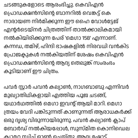
ചടങ്ങുകളോടെ ആരംഭിച്ചു. കെവിഎൻ
പ്രൊഡക്ഷൻസിന്റെ ബാനറിൽ വെങ്കട്ട് കെ
നാരായണ നിർമിക്കുന്ന ഈ ഹൈ വോൾട്ടേജ്
എന്റർടെയ്‌നർ ചിത്രത്തിന് താൽക്കാലികമായി
നൽകിയിരിക്കുന്ന പേര് 'മെഗാ 158' എന്നാണ്.
കന്നഡ, തമിഴ്, ഹിന്ദി ഭാഷകളിൽ നിരവധി വൻകിട
പ്രോജക്ടുകൾ നൽകിയതിന് ശേഷം കെവിഎൻ
പ്രൊഡക്ഷൻസിന്റെ ആദ്യ തെലുങ്ക് സംരംഭം
കൂടിയാണ് ഈ ചിത്രം.
പവർ സ്റ്റാർ പവൻ കല്യാൺ, നാഗബാബു എന്നിവർ
മുഖ്യാതിഥികളായി എത്തിയ പൂജ ചടങ്ങ്,
യഥാർഥത്തിൽ മെഗാ ഇവന്റ് ആയി മാറി. മെഗാ
ത്രയം വേദി പങ്കിടുന്നത് കാണുന്നത് ആരാധകർക്ക്
ഒരു ദൃശ്യ വിരുന്നായിരുന്നു. പവൻ കല്യാൺ ക്ലാപ്
ബോർഡ് നൽകിയപ്പോൾ, സുസ്മിത കൊനിഡെല
ക്യാമറ സ്വിച്ച് ഓൺ ചെയ്തു. ആദ്യ ഷോട്ട്