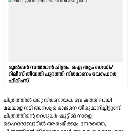
ദുൽഖർ സൽമാൻ ചിത്രം 'ഐ ആം ഗെയിം'
റിലീസ് തീയതി പുറത്ത്; നിർമാണം വേഫെറർ
ഫിലിംസ്
ചിത്രത്തിൽ ഒരു നിർണായക വേഷത്തിനായി
മലയാള നടി അനശ്വര രാജനെ തീരുമാനിച്ചിട്ടുണ്ട്.
ചിത്രത്തിന്റെ റെഗുലർ ഷൂട്ടിങ് നാളെ
ഹൈദരാബാദിൽ ആരംഭിക്കും. നേരത്തെ,