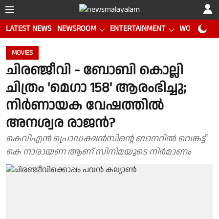
LATEST NEWS
NEWSROOM
ENTERTAINMENT
WORLD CUP
MOVIES
ചിരഞ്ജീവി - ബോബി കൊല്ലി
ചിത്രം 'മെഗാ 158' ആരംഭിച്ചു;
നിർണായക വേഷത്തിൽ
അനശ്വര രാജൻ?
കെവിഎൻ പ്രൊഡക്ഷൻസിന്റെ ബാനറിൽ വെങ്കട്ട്
കെ നാരായണ ആണ് സിനിമയുടെ നിർമാണം