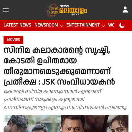
LATEST NEWS
NEWSROOM
ENTERTAINMENT
WORLD CUP
MOVIES
സിനിമ കലാകാരന്റെ സൃഷ്ടി,
കോടതി ഉചിതമായ
തീരുമാനമെടുക്കുമെന്നാണ്
പ്രതീക്ഷ : JSK സംവിധായകന്‍
കോടതി സിനിമ കാണുമ്പോള്‍ എന്താണ്
പ്രശ്‌നമെന്ന് നമുക്കും കൃത്യമായി
മനസിലാകുമല്ലോ എന്നും സംവിധായകന്‍ പറഞ്ഞു.