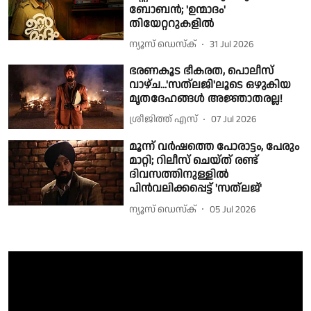
ബോബൻ; 'ഉന്മാദം'
തിയേറ്ററുകളിൽ
ന്യൂസ് ഡെസ്ക്
31 Jul 2026
ഭരണകൂട ഭീകരത, പൊലീസ്
വാഴ്ച...'സത്‌ലജി'ലൂടെ ഒഴുകിയ
മൃതദേഹങ്ങൾ അജ്ഞാതരല്ല!
ശ്രീജിത്ത് എസ്
07 Jul 2026
മൂന്ന് വര്‍ഷത്തെ പോരാട്ടം, പേരും
മാറ്റി; റിലീസ് ചെയ്ത് രണ്ട്
ദിവസത്തിനുള്ളില്‍
പിന്‍വലിക്കപ്പെട്ട് 'സത്‌ലജ്'
ന്യൂസ് ഡെസ്ക്
05 Jul 2026