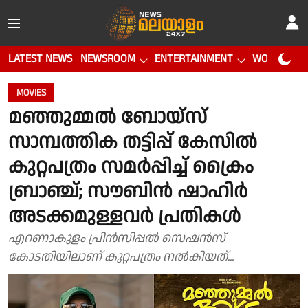
LATEST NEWS
NEWSROOM
ENTERTAINMENT
WORLD CUP
MOVIES
മഞ്ഞുമ്മൽ ബോയ്സ്
സാമ്പത്തിക തട്ടിപ്പ് കേസിൽ
കുറ്റപത്രം സമർപ്പിച്ച് ക്രൈം
ബ്രാഞ്ച്; സൗബിൻ ഷാഹിർ
അടക്കമുള്ളവർ പ്രതികൾ
എറണാകുളം പ്രിൻസിപ്പൽ സെഷൻസ്
കോടതിയിലാണ് കുറ്റപത്രം നൽകിയത്...