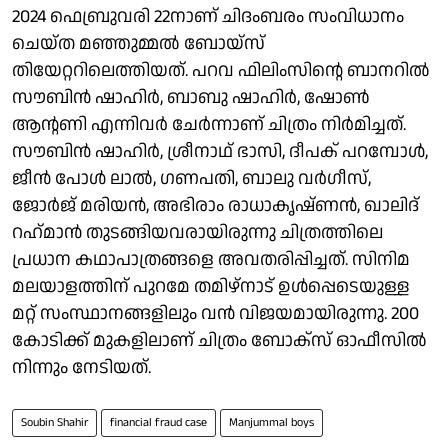
2024 ഫെബ്രുവരി 22നാണ് ചിദംബരം സംവിധാനം
ചെയ്ത മഞ്ഞുമ്മല്‍ ബോയ്സ്
തിയേറ്ററിലെത്തിയത്. പറവ ഫിലിംസിന്റെ ബാനറില്‍
സൗബിന്‍ ഷാഹിര്‍, ബാബു ഷാഹിര്‍, ഷോണ്‍
ആന്റണി എന്നിവര്‍ ചേര്‍ന്നാണ് ചിത്രം നിര്‍മിച്ചത്.
സൗബിന്‍ ഷാഹിര്‍, ശ്രീനാഥ് ഭാസി, ദീപക് പറമ്പോള്‍,
ജീന്‍ പോള്‍ ലാല്‍, ഗണപതി, ബാലു വര്‍ഗീസ്,
ജോര്‍ജ് മരിയന്‍, അഭിരാം രാധാകൃഷ്ണന്‍, ഖാലിദ്
റഹ്‌മാന്‍ തുടങ്ങിയവരായിരുന്നു ചിത്രത്തിലെ
പ്രധാന കഥാപാത്രങ്ങളെ അവതരിപ്പിച്ചത്. സിനിമ
മലയാളത്തിന് പുറമേ തമിഴ്നാട് ഉള്‍പ്പെടെയുള്ള
മറ്റ് സംസ്ഥാനങ്ങളിലും വന്‍ വിജയമായിരുന്നു. 200
കോടിക്ക് മുകളിലാണ് ചിത്രം ബോക്സ് ഓഫീസില്‍
നിന്നും നേടിയത്.
Soubin Shahir
financial fraud case
Manjummal boys