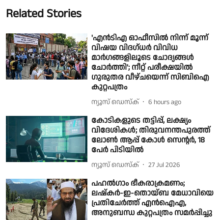
Related Stories
'എൻടിഎ ഓഫീസിൽ നിന്ന് മൂന്ന്
വിഷയ വിദഗ്ധർ വിവിധ
മാർഗങ്ങളിലൂടെ ചോദ്യങ്ങൾ
ചോർത്തി'; നീറ്റ് പരീക്ഷയിൽ
ഗുരുതര വീഴ്ചയെന്ന് സിബിഐ
കുറ്റപത്രം
ന്യൂസ് ഡെസ്ക്
6 hours ago
കോടികളുടെ തട്ടിപ്പ്, ലക്ഷ്യം
വിദേശികള്‍; തിരുവനന്തപുരത്ത്
ലോൺ ആപ്പ് കോള്‍ സെന്റര്‍, 18
പേര്‍ പിടിയില്‍
ന്യൂസ് ഡെസ്ക്
27 Jul 2026
പഹല്‍ഗാം ഭീകരാക്രമണം;
ലഷ്കർ-ഇ-തൊയ്ബ മേധാവിയെ
പ്രതിചേര്‍ത്ത് എന്‍ഐഎ,
അനുബന്ധ കുറ്റപത്രം സമർപ്പിച്ചു