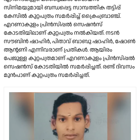
സിനിമയുമായി ബന്ധപ്പെട്ട സാമ്പത്തിക തട്ടിപ്പ്
കേസിൽ കുറ്റപത്രം സമർപ്പിച്ച് ക്രൈംബ്രാഞ്ച്.
എറണാകുളം പ്രിൻസിപ്പൽ സെഷൻസ്
കോടതിയിലാണ് കുറ്റപത്രം നൽകിയത്. നടൻ
സൗബിൻ ഷാഹിർ, പിതാവ് ബാബു ഷാഹിർ, ഷോൺ
ആന്റണി എന്നിവരാണ് പ്രതികൾ. ആയിരം
പേജുള്ള കുറ്റപത്രമാണ് എറണാകുളം പ്രിൻസിപ്പൽ
സെഷൻസ് കോടതിയിൽ സമർപ്പിച്ചത്. രണ്ട് ദിവസം
മുൻപാണ് കുറ്റപത്രം സമർപ്പിച്ചത്.