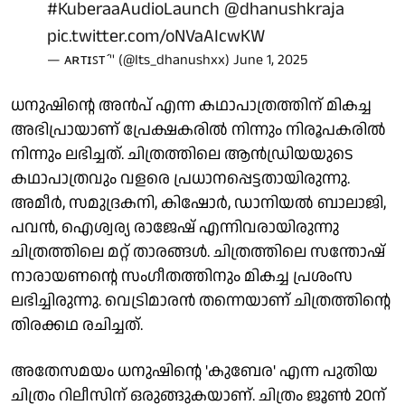
#KuberaaAudioLaunch
@dhanushkraja
pic.twitter.com/oNVaAIcwKW
— ᴀʀᴛɪꜱᴛ'' (@Its_dhanushxx)
June 1, 2025
ധനുഷിന്റെ അന്‍പ് എന്ന കഥാപാത്രത്തിന് മികച്ച
അഭിപ്രായാണ് പ്രേക്ഷകരില്‍ നിന്നും നിരൂപകരില്‍
നിന്നും ലഭിച്ചത്. ചിത്രത്തിലെ ആന്‍ഡ്രിയയുടെ
കഥാപാത്രവും വളരെ പ്രധാനപ്പെട്ടതായിരുന്നു.
അമീര്‍, സമുദ്രകനി, കിഷോര്‍, ഡാനിയല്‍ ബാലാജി,
പവന്‍, ഐശ്വര്യ രാജേഷ് എന്നിവരായിരുന്നു
ചിത്രത്തിലെ മറ്റ് താരങ്ങള്‍. ചിത്രത്തിലെ സന്തോഷ്
നാരായണന്റെ സംഗീതത്തിനും മികച്ച പ്രശംസ
ലഭിച്ചിരുന്നു. വെട്രിമാരന്‍ തന്നെയാണ് ചിത്രത്തിന്റെ
തിരക്കഥ രചിച്ചത്.
അതേസമയം ധനുഷിന്റെ 'കുബേര' എന്ന പുതിയ
ചിത്രം റിലീസിന് ഒരുങ്ങുകയാണ്. ചിത്രം ജൂണ്‍ 20ന്