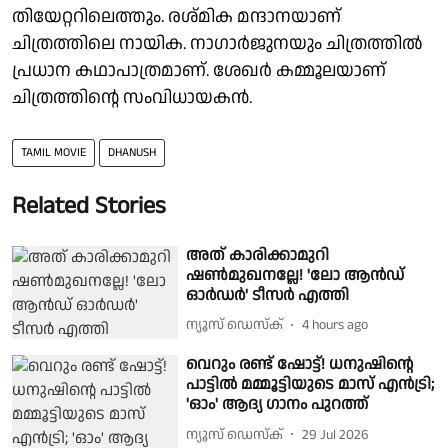
തിയേറ്ററിലെത്തും. രശ്മിക മന്ദാനയാണ്
ചിത്രത്തിലെ നായിക. നാഗാര്‍ജുനയും ചിത്രത്തില്‍
പ്രധാന കഥാപാത്രമാണ്. ശേഖര്‍ കമ്മൂലയാണ്
ചിത്രത്തിന്റെ സംവിധായകന്‍.
TAMIL MOVIE
DHANUSH
Related Stories
അത് കാരിക്കാമുറി
ഷൺമുഖനല്ലേ! 'ലോ ആൻഡ്
ഓർഡർ' ടീസർ എത്തി
ന്യൂസ് ഡെസ്ക്
4 hours ago
വെറും രണ്ട് ഷോട്ട്! ധനുഷിന്റെ
പാട്ടിൽ മമ്മൂട്ടിയുടെ മാസ് എൻട്രി;
'ഓം' ആദ്യ ഗാനം പുറത്ത്
ന്യൂസ് ഡെസ്ക്
29 Jul 2026