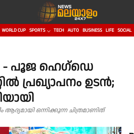
WORLD CUP
SPORTS
TECH
AUTO
BUSINESS
LIFE
SOCIAL
- പൂജ ഹെഗ്ഡെ
്റിൽ പ്രഖ്യാപനം ഉടൻ;
ിയായി
ദ്യമായി ഒന്നിക്കുന്ന ചിത്രമാണിത്