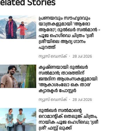
elated Stories
പ്രണയവും സൗഹൃദവും
യാത്രകളുമായി 'ആരോ
ആരോ'; ദുൽഖർ സൽമാൻ -
പൂജ ഹെഗ്ഡെ ചിത്രം 'ശ്രീ
ശ്രീ'യിലെ ആദ്യ ഗാനം
പുറത്ത്
ന്യൂസ് ഡെസ്ക്
28 Jul 2026
കൃഷ്ണയായി ദുൽഖർ
സൽമാൻ; താരത്തിന്
ജന്മദിന ആശംസകളുമായി
'ആകാശംലോ ഒക താര'
ക്യാരക്ടർ പോസ്റ്റർ
ന്യൂസ് ഡെസ്ക്
28 Jul 2026
ദുൽഖർ സൽമാന്റെ
റൊമാന്റിക് തെലുങ്ക് ചിത്രം,
നായിക പൂജ ഹെഗ്‌ഡെ; 'ശ്രീ
ശ്രീ' ഫസ്റ്റ് ലുക്ക്