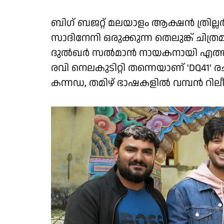
ബിഗ് ബജറ്റ് മലയാളം ആക്ഷൻ ത്രില
സാദിനേനി ഒരുക്കുന്ന തെലുങ്ക് ച
ദുൽഖർ സൽമാൻ നായകനായി എത്തു
രവി നെലകുടിറ്റി തന്നെയാണ് 'DQ41' രചി
കന്നഡ, തമിഴ് ഭാഷകളിൽ വമ്പൻ റിലീ