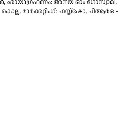
ുമാർ, ഛായാഗ്രഹണം: അനയ് ഓം ഗോസ്വാമി,
, മാർക്കറ്റിംഗ്: ഫസ്റ്റ്ഷോ, പിആർഒ -