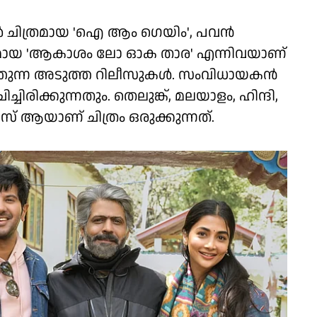
്ലർ ചിത്രമായ 'ഐ ആം ഗെയിം', പവൻ
ിത്രമായ 'ആകാശം ലോ ഓക താര' എന്നിവയാണ്
ന്ന അടുത്ത റിലീസുകൾ. സംവിധായകൻ
ച്ചിരിക്കുന്നതും. തെലുങ്ക്, മലയാളം, ഹിന്ദി,
സ് ആയാണ് ചിത്രം ഒരുക്കുന്നത്.