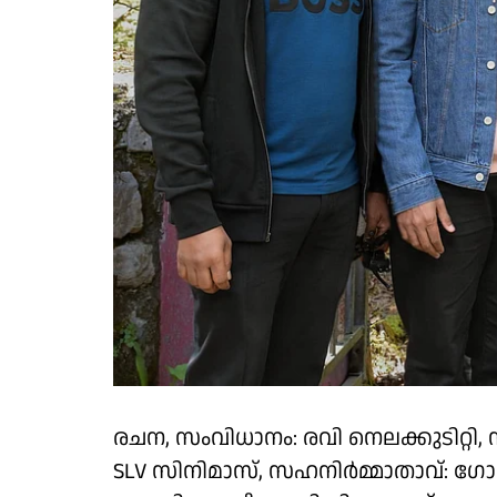
രചന, സംവിധാനം: രവി നെലക്കുടിറ്റി
SLV സിനിമാസ്, സഹനിർമ്മാതാവ്: ഗോപ