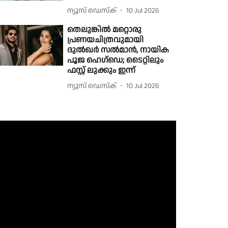
ന്യൂസ് ഡെസ്ക്
10 Jul 2026
തെലുങ്കിൽ മറ്റൊരു
പ്രണയചിത്രവുമായി
ദുൽഖർ സൽമാൻ, നായിക
പൂജ ഹെഗ്‌ഡെ; ടൈറ്റിലും
ഫസ്റ്റ് ലുക്കും ഇന്ന്
ന്യൂസ് ഡെസ്ക്
10 Jul 2026