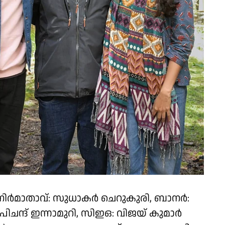
, നിർമാതാവ്: സുധാകർ ചെറുകുരി, ബാനർ:
ിചന്ദ് ഇന്നാമുറി, സിഇഒ: വിജയ് കുമാർ