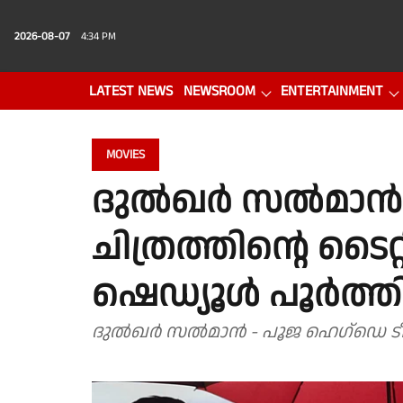
2026-08-07
4:34 PM
LATEST NEWS
NEWSROOM
ENTERTAINMENT
PHOTO GALLERY
VIDEO
MOVIES
ദുൽഖർ സൽമാൻ 
ചിത്രത്തിന്റെ ടൈറ
ഷെഡ്യൂൾ പൂർത്ത
ദുൽഖർ സൽമാൻ - പൂജ ഹെഗ്ഡെ ടീം ആ