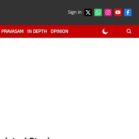
Sign in
PRAVASAM
IN DEPTH
OPINION