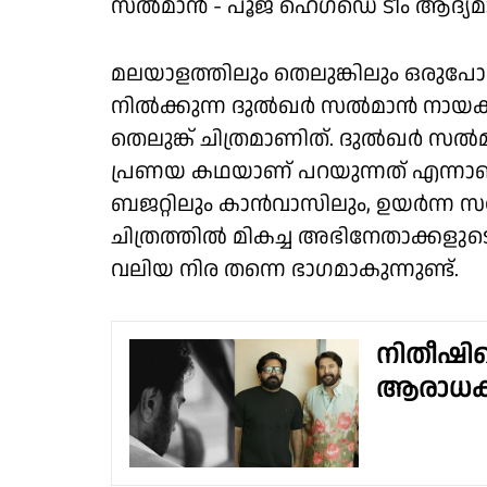
സൽമാൻ - പൂജ ഹെഗ്ഡെ ടീം ആദ്യമായി 
മലയാളത്തിലും തെലുങ്കിലും ഒരുപോ
നിൽക്കുന്ന ദുൽഖർ സൽമാൻ നായക
തെലുങ്ക് ചിത്രമാണിത്. ദുൽഖർ സൽമാ
പ്രണയ കഥയാണ് പറയുന്നത് എന്നാണ് റി
ബജറ്റിലും കാൻവാസിലും, ഉയർന്ന സ
ചിത്രത്തിൽ മികച്ച അഭിനേതാക്കളുട
വലിയ നിര തന്നെ ഭാഗമാകുന്നുണ്ട്.
നിതീഷിന്റ
ആരാധകർ 