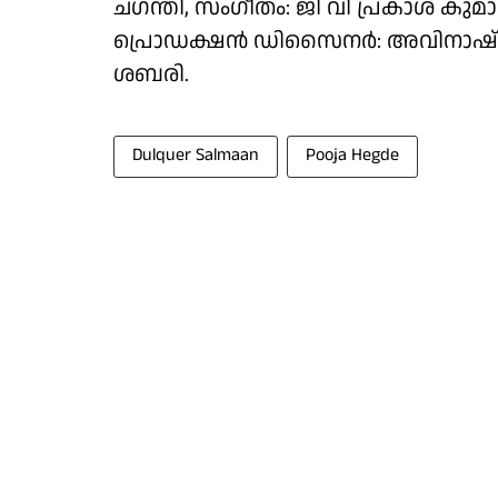
ചഗന്തി, സംഗീതം: ജി വി പ്രകാശ് ക
പ്രൊഡക്ഷൻ ഡിസൈനർ: അവിനാഷ് കൊല്ല
ശബരി.
Dulquer Salmaan
Pooja Hegde