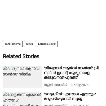
tamil cinema
suriya
Karuppu Movie
Related Stories
'വിശ്വനാഥ് ആൻഡ് സൺസ്' പ്രീ
റിലീസ് ഇവന്റ്; സൂര്യ നാളെ
തിരുവനന്തപുരത്ത്
ന്യൂസ് ഡെസ്ക്
07 Aug 2026
'റോളക്സ്' എപ്പോൾ എത്തും?
മറുപടിയുമായി സൂര്യ