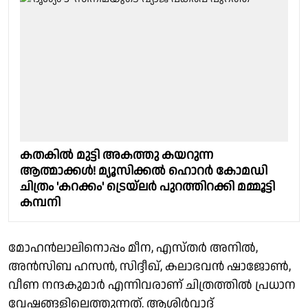
കതകിൽ മുട്ടി അകത്തു കയറുന്ന
ആത്മാക്കൾ! മ്യൂസിക്കൽ ഹൊറർ കോമഡി
ചിത്രം 'കറക്കം' ട്രെയ്‌ലർ പുറത്തിറക്കി മമ്മൂട്ടി
കമ്പനി
മോഹൻലാലിനൊപ്പം മീന, എസ്തർ അനിൽ,
അൻസിബ ഹസൻ, സിദ്ദീഖ്, കലാഭവൻ ഷാജോൺ,
വീണ നന്ദകുമാർ എന്നിവരാണ് ചിത്രത്തിൽ പ്രധാന
വേഷങ്ങളിലെത്തുന്നത്. ആശിർവാദ്