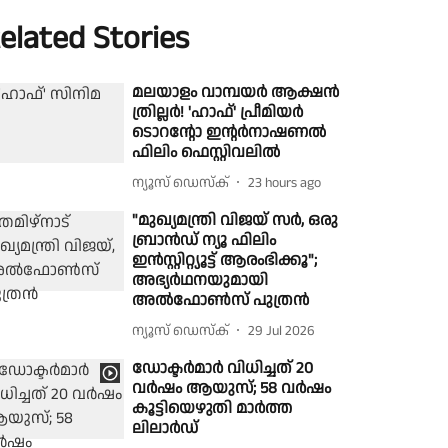
elated Stories
മലയാളം വാമ്പയർ ആക്ഷൻ
ത്രില്ലർ! 'ഹാഫ്' പ്രീമിയർ
ടൊറന്റോ ഇന്റർനാഷണൽ
ഫിലിം ഫെസ്റ്റിവലിൽ
ന്യൂസ് ഡെസ്ക്
23 hours ago
"മുഖ്യമന്ത്രി വിജയ് സർ, ഒരു
ബ്രാൻഡ് ന്യൂ ഫിലിം
ഇൻസ്റ്റിറ്റ്യൂട്ട് ആരംഭിക്കൂ";
അഭ്യർഥനയുമായി
അൽഫോൺസ് പുത്രൻ
ന്യൂസ് ഡെസ്ക്
29 Jul 2026
ഡോക്ടര്‍മാര്‍ വിധിച്ചത് 20
വര്‍ഷം ആയുസ്; 58 വര്‍ഷം
കൂട്ടിയെഴുതി മാര്‍ത്ത
ലിലാര്‍ഡ്