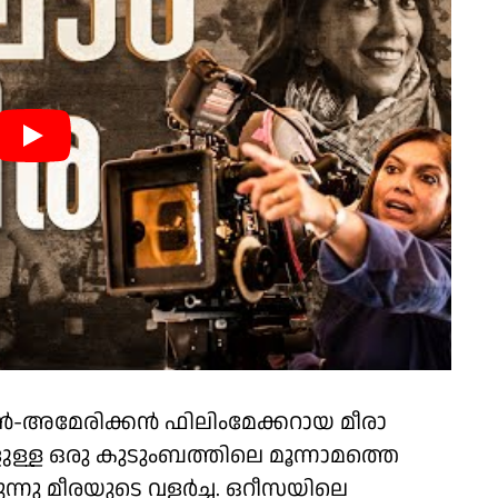
ൻ-അമേരിക്കൻ ഫിലിംമേക്കറായ മീരാ
ള്ള ഒരു കുടുംബത്തിലെ മൂന്നാമത്തെ
രുന്നു മീരയുടെ വളർച്ച. ഒറീസയിലെ