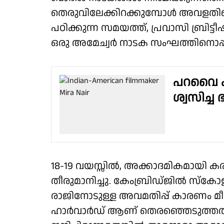
തെരുവിലേക്കിറക്കുമ്പോൾ അവളതിന്
പഠിക്കുന്ന സമയത്ത്, പ്രവാസി ബ്ര
ഒരു അമേച്വർ നാടക സംഘത്തിനൊപ്പവും
പറവൈ കൂ
ശ്വസിച്ച
18-19 വയസ്സിൽ, അക്കാദമികമായി ക
തീരുമാനിച്ചു. കേംബ്രിഡ്ജിൽ സ്കോളർഷിപ
രാജിനോടുള്ള അവമതിപ്പ് കാരണം
ഹാർവാർഡ് ആണ് തെരഞ്ഞെടുത്തത്. 