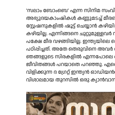
'സലാം ബോംബെ' എന്ന സിനിമ സംവിധാ
അഭ്യുദയകാംഷികൾ കണ്ണുമടച്ച് മീരയ
സ്റ്റേഷനുകളിൽ ഷൂട്ട് ചെയ്യാൻ കഴി
കഴിയില്ല. എന്നിങ്ങനെ ചുറ്റുമുള്ളവ
പക്ഷേ മീര വഴങ്ങിയില്ല. ഇന്ത്യ
പഠിപ്പിച്ചത്. അതേ തെരുവിനെ അവർ വ
ഞങ്ങളുടെ സിരകളിൽ എന്നപോലെ തെ
ജീവിതങ്ങൾ പറയാതെ പറഞ്ഞു. എലൈറ്റ് 
വിളിക്കുന്ന ദ ​ഗ്രേറ്റ് ഇന്ത്യൻ 
വിശാലമായ തുറസിൽ ഒരു ക്യാൻവാസ് ഒ