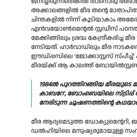
ജനിച്ചിരുന്നതെങ്കിൽ താനൊരു അര
അക്കാലങ്ങളിൽ മീര തന്റെ മാതാപിത
ചിന്തകളിൽ നിന്ന് കൂടിയാകാം അമേര
എൻവയോൺമെന്റൽ സ്റ്റഡീസ് പഠനത്ത
മേക്കിങ്ങിലും ശ്രദ്ധ കേന്ദ്രീകരിച്
നേടിയത്. ഹാർവാഡിലും മീര നാടകത്
ഈഡിപ്പസിലെ 'ജോക്കാസ്റ്റസ് സ്പീച്
മീരയ്ക്ക് ആ കാലത്ത് ബോയിൽസ്റ്റൺ പ
1984ൽ പുറത്തിറങ്ങിയ മീരയുടെ മൂ
കാബറേ', ബോംബെയിലെ സ്ട്രിപ്പ് 
നേരിടുന്ന ചൂഷണത്തിന്റെ കഥയാണ
മീര ആദ്യമെടുത്ത ഡോക്യുമെന്ററി, ജമ
ഡൽഹിയിലെ മനുഷ്യരുമായുള്ള സംവാദ