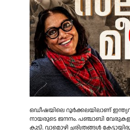
ഒഡീഷയിലെ റൂർക്കലയിലാണ് ഇന്ത്യ
നായരുടെ ജനനം. പഞ്ചാബി വേരുകളു
കുട്ടി. വാമൊഴി ചരിത്രങ്ങൾ കേട്ടായി