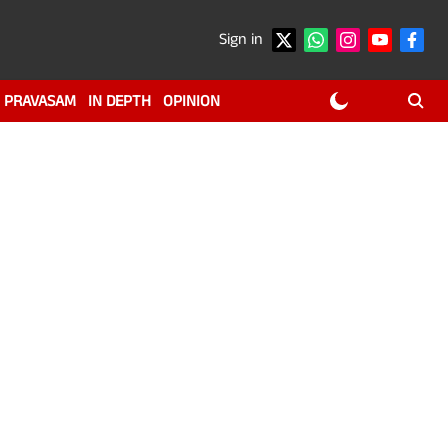
Sign in
PRAVASAM
IN DEPTH
OPINION