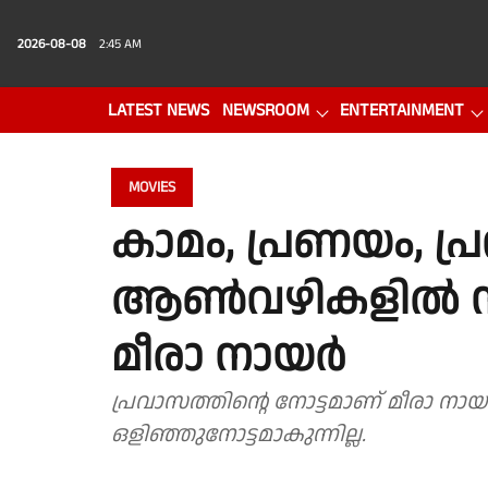
2026-08-08
2:45 AM
LATEST NEWS
NEWSROOM
ENTERTAINMENT
PHOTO GALLERY
VIDEO
MOVIES
കാമം, പ്രണയം, പ
ആണ്‍വഴികളില്‍ നിന
മീരാ നായർ
പ്രവാസത്തിന്റെ നോട്ടമാണ് മീരാ 
ഒളിഞ്ഞുനോട്ടമാകുന്നില്ല.