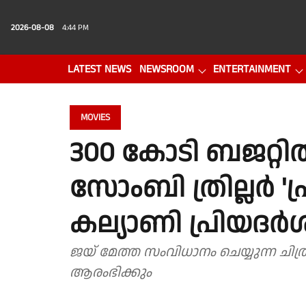
2026-08-08
4:44 PM
LATEST NEWS
NEWSROOM
ENTERTAINMENT
PHOTO GALLERY
VIDEO
MOVIES
300 കോടി ബജറ്റി
സോംബി ത്രില്ലർ '
കല്യാണി പ്രിയദ
ജയ് മേത്ത സംവിധാനം ചെയ്യുന്ന ചിത്ര
ആരംഭിക്കും