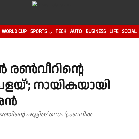
WORLD CUP
SPORTS
TECH
AUTO
BUSINESS
LIFE
SOCIAL
ൽ രൺവീറിന്റെ
പ്രളയ്'; നായികയായി
ർശൻ
ത്തിന്റെ ഷൂട്ടിങ് സെപ്റ്റംബറിൽ