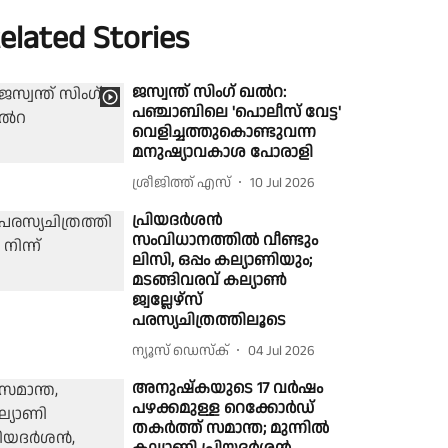
elated Stories
ജസ്വന്ത് സിംഗ് ഖൽറ:
പഞ്ചാബിലെ 'പൊലീസ് വേട്ട'
വെളിച്ചത്തുകൊണ്ടുവന്ന
മനുഷ്യാവകാശ പോരാളി
ശ്രീജിത്ത് എസ്
10 Jul 2026
പ്രിയദർശൻ
സംവിധാനത്തിൽ വീണ്ടും
ലിസി, ഒപ്പം കല്യാണിയും;
മടങ്ങിവരവ് കല്യാൺ
ജ്വല്ലേഴ്സ്
പരസ്യചിത്രത്തിലൂടെ
ന്യൂസ് ഡെസ്ക്
04 Jul 2026
അനുഷ്കയുടെ 17 വർഷം
പഴക്കമുള്ള റെക്കോർഡ്
തകർത്ത് സമാന്ത; മുന്നിൽ