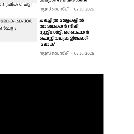
കല്യാണി പ്രിയദർശൻ
ന്യൂസ് ഡെസ്ക്
02 Jul 2026
ചലച്ചിത്ര മേളകളിൽ
താരമാകാൻ നീലി;
സ്റ്റുട്ട്ഗാർട്ട്, ബൈഫാൻ
ഫെസ്റ്റിവലുകളിലേക്ക്
'ലോക'
ന്യൂസ് ഡെസ്ക്
02 Jul 2026