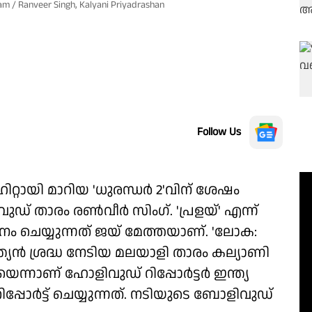
am / Ranveer Singh, Kalyani Priyadrashan
Follow Us
്റായി മാറിയ 'ധുരന്ധർ 2'വിന് ശേഷം
ുഡ് താരം രൺവീർ സിംഗ്. 'പ്രളയ്' എന്ന്
ധാനം ചെയ്യുന്നത് ജയ് മേത്തയാണ്. 'ലോക:
ന്ത്യൻ ശ്രദ്ധ നേടിയ മലയാളി താരം കല്യാണി
ന്നാണ് ഹോളിവുഡ് റിപ്പോർട്ടർ ഇന്ത്യ
പ്പോർട്ട് ചെയ്യുന്നത്. നടിയുടെ ബോളിവുഡ്