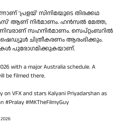
നാണ് 'പ്രളയ്' സിനിമയുടെ തിരക്കഥ
ഫിലിംസ്' ആണ് നിർമാണം. ഹൻസൽ മേത്ത,
ിവരാണ് സഹനിർമാണം. സെപ്റ്റംബറിൽ
ഷെഡ്യൂൾ ചിത്രീകരണം ആരംഭിക്കും.
ോലികൾ പുരോഗമിക്കുകയാണ്.
2026 with a major Australia schedule. A
ill be filmed there.
ily on VFX and stars Kalyani Priyadarshan as
an
#Pralay
#MKTheFilmyGuy
 2026