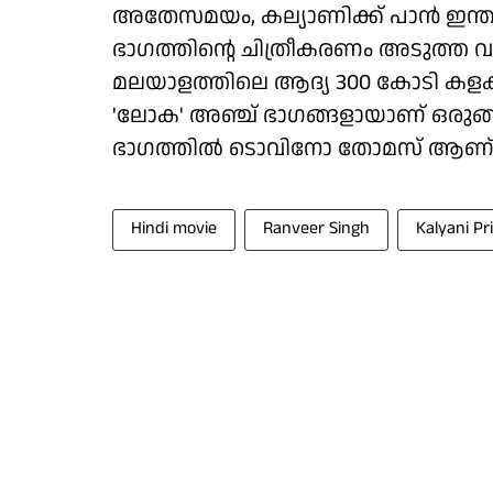
അതേസമയം, കല്യാണിക്ക് പാൻ ഇന്ത
ഭാഗത്തിന്റെ ചിത്രീകരണം അടുത്ത വ
മലയാളത്തിലെ ആദ്യ 300 കോടി കളക്ഷ
'ലോക' അഞ്ച് ഭാഗങ്ങളായാണ് ഒരുങ്ങു
ഭാഗത്തിൽ ടൊവിനോ തോമസ് ആണ് കേന
Hindi movie
Ranveer Singh
Kalyani P