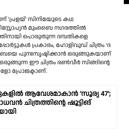
ാണ് 'പ്രളയ്' സിനിമയുടെ കഥ
 ഡിസ്റ്റോപ്യൻ മുംബൈ നഗരത്തിൽ
നായി പൊരുതുന്ന ദമ്പതികളെ
പ്പോർട്ടുകൾ പ്രകാരം, ഹോളിവുഡ് ചിത്രം 'ദ
യെ പുനഃസൃഷ്ടിക്കാൻ ഒരുങ്ങുകയാണ്
ഒരുങ്ങുന്ന ഈ ചിത്രം രൺവീർ സിങ്ങിന്റെ
ോ പ്രോജക്ടാണ്.
റുകളിൽ ആവേശമാകാൻ 'സൂര്യ 47';
ാധവൻ ചിത്രത്തിന്റെ ഷൂട്ടിങ്
യായി