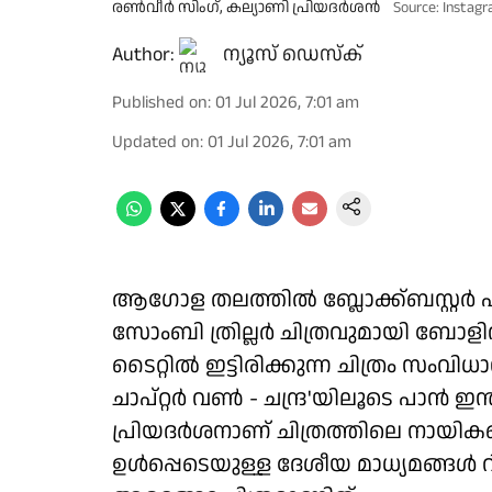
രൺവീർ സിംഗ്, കല്യാണി പ്രിയദർശൻ
Source: Instagr
Author:
ന്യൂസ് ഡെസ്ക്
Published on
:
01 Jul 2026, 7:01 am
Updated on
:
01 Jul 2026, 7:01 am
ആഗോള തലത്തിൽ ബ്ലോക്ക്ബസ്റ്റർ ഹിറ
സോംബി ത്രില്ലർ ചിത്രവുമായി ബോളിവ
ടൈറ്റിൽ ഇട്ടിരിക്കുന്ന ചിത്രം സംവി
ചാപ്റ്റർ വൺ - ചന്ദ്ര'യിലൂടെ പാൻ ഇ
പ്രിയദർശനാണ് ചിത്രത്തിലെ നായികയെ
ഉൾപ്പെടെയുള്ള ദേശീയ മാധ്യമങ്ങൾ റി