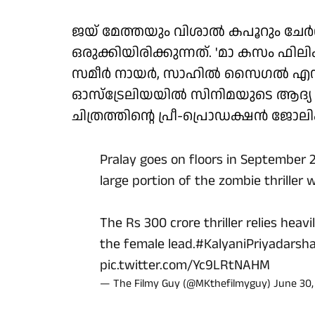
ജയ് മേത്തയും വിശാൽ കപൂറും ചേർന്
ഒരുക്കിയിരിക്കുന്നത്. 'മാ കസം 
സമീർ നായർ, സാഹിൽ സൈഗൽ എന്ന
ഓസ്ട്രേലിയയിൽ സിനിമയുടെ ആദ്യ 
ചിത്രത്തിന്റെ പ്രീ-പ്രൊഡക്ഷൻ ജ
Pralay goes on floors in September 
large portion of the zombie thriller w
The Rs 300 crore thriller relies heav
the female lead.
#KalyaniPriyadarsh
pic.twitter.com/Yc9LRtNAHM
— The Filmy Guy (@MKthefilmyguy)
June 30,