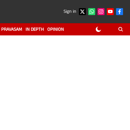
Sign in
PRAVASAM
IN DEPTH
OPINION