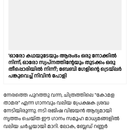
'ഓരോ കഥയുടേയും ആരംഭം ഒരു നോക്കിൽ
നിന്ന്, ഓരോ സ്വപ്നത്തിൻ്റേയും തുടക്കം ഒരു
തീപ്പൊരിയിൽ നിന്ന്'; ബേബി ഗേളിൻ്റെ ട്രെയ്‌ലർ
പങ്കുവെച്ച് നിവിൻ പോളി
നേരത്തെ പുറത്തു വന്ന, ചിത്രത്തിലെ "കോമള
താമര" എന്ന ഗാനവും വലിയ പ്രേക്ഷക ശ്രദ്ധ
നേടിയിരുന്നു. നടി രജിഷ വിജയൻ ആദ്യമായി
നൃത്തം ചെയ്ത ഈ ഗാനം സമൂഹ മാധ്യമങ്ങളിൽ
വലിയ ചർച്ചയായി മാറി. ലോക, ബ്ലേഡ് റണ്ണർ