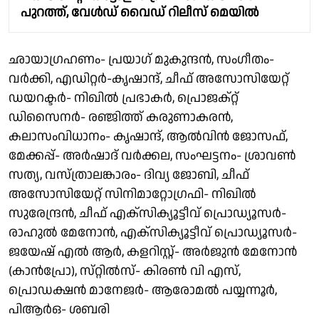
പുറത്ത്, വേൾഡ് വൈഡ് റിലീസ് മെയിൽ
ഛായാഗ്രഹണം- പ്രയാഗ് മുകുന്ദൻ, സംഗീതം-
വർക്കി, എഡിറ്റർ-കൃഷാന്ദ്, ചീഫ് അസോസിയേറ്റ്
ഡയറക്ടർ- നിഖിൽ പ്രഭാകർ, പ്രൊജക്റ്റ്
ഡിസൈനർ- രഞ്ജിത്ത് കരുണാകരൻ,
കലാസംവിധാനം- കൃഷാന്ദ്, ആൽവിൻ ജോസഫ്,
മേക്കപ്പ്- അർഷാദ് വർക്കല, സംഘട്ടനം- ശ്രാവൺ
സത്യ, വസ്ത്രാലങ്കാരം- ദിവ്യ ജോബി, ചീഫ്
അസോസിയേറ്റ് സിനിമാറ്റോഗ്രഫി- നിഖിൽ
സുരേന്ദ്രൻ, ചീഫ് എക്സിക്യൂട്ടീവ് പ്രൊഡ്യൂസർ-
രാഹുൽ മേനോൻ, എക്സിക്യൂട്ടീവ് പ്രൊഡ്യൂസർ-
ജയേഷ് എൽ ആർ, കളറിസ്റ്റ്- അർജുൻ മേനോൻ
(കാൻപ്രോ), സ്‌റ്റിൽസ്- കിരൺ വി എസ്,
പ്രൊഡക്ഷൻ മാനേജർ- ആരോമൽ പയ്യന്നൂർ,
പിആർഒ- ശബരി