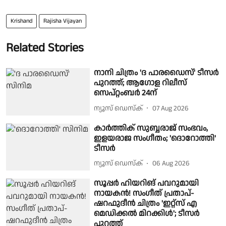
Krishand
Rajisha Vijayan
Related Stories
നാനി ചിത്രം 'ദ പാരഡൈസ്' ടീസർ
പുറത്ത്; ആഗോള റിലീസ്
സെപ്റ്റംബർ 24ന്
ന്യൂസ് ഡെസ്ക്
07 Aug 2026
കാർത്തിക് സുബ്ബരാജ് സംഭവം,
ഇളയരാജ സംഗീതം; 'ദൊറോത്തി'
ടീസർ
ന്യൂസ് ഡെസ്ക്
06 Aug 2026
സൂപ്പർ ഹിയറിങ് പവറുമായി
നായകൻ! സംഗീത് പ്രതാപ്-
ഷറഫുദീൻ ചിത്രം 'ഇറ്റ്സ് എ
മെഡിക്കൽ മിറക്കിൾ'; ടീസർ
പുറത്ത്