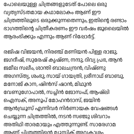
പോലെയുള്ള ചിത്രങ്ങളുടേത് പോലെ ഒരു
വ്യത്യസ്ടതമായ കഥാലോകം ആണ് ഈ
ചിത്രത്തിലൂടെ ഒരുക്കുന്നതെന്നും, ഇതിൻ്റെ രണ്ടാം
ഭാഗത്തിൻ്റെ ചിത്രീകരണം ഈ വർഷം ജൂലൈയിൽ
ആരംഭിക്കും എന്നും ആണ് റിപ്പോർട്ട്.
രജിഷ വിജയൻ, നിരഞ്ച് മണിയൻ പിള്ള രാജു,
ജഗദീഷ്, സുരേഷ് കൃഷ്ണ, നന്ദു, ദിവ്യ പ്രഭ, ആൻ
ജമീല സലീം, ശാന്തി ബാലചന്ദ്രൻ, വിഷ്ണു
അഗസ്ത്യ, ശംഭു, സായ് ഗായത്രി, ശ്രീനാഥ് ബാബു,
മനോജ് കാന, ഷിൻസ് ഷാൻ, മിഥുൻ
വേണുഗോപാൽ, സച്ചിൻ ജോസഫ്, ആഷ്‌ലി
ഐസക്, അനൂപ് മോഹൻദാസ്, ജയിൻ
ആൻഡ്രൂസ് എന്നിവർ നിർണായക വേഷങ്ങൾ
ചെയ്യുന്ന ചിത്രത്തിൽ, നടൻ സഞ്ജു ശിവറാം
അതിഥി താരമായും എത്തുന്നുണ്ട്. സാരേഗാമ
ആണ് ചിത്രത്തിൻ്റെ മ്യൂസിക് അവകാശം