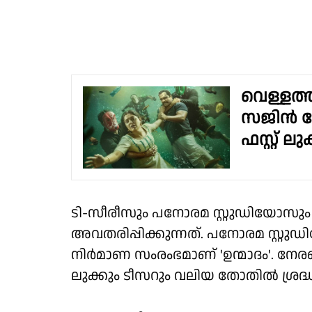
വെള്ളത്
സജിൻ ഗോ
ഫസ്റ്റ് ലു
ടി-സീരീസും പനോരമ സ്റ്റുഡിയോസും
അവതരിപ്പിക്കുന്നത്. പനോരമ സ്റ്റ
നിർമാണ സംരംഭമാണ് 'ഉന്മാദം'. നേരത
ലുക്കും ടീസറും വലിയ തോതിൽ ശ്രദ്ധിക്ക