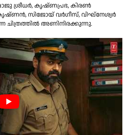
ാജു ശ്രീധർ, കൃഷ്ണപ്രഭ, കിരൺ
കൃഷ്ണൻ, സിജോയ് വർഗീസ്, വിഘ്നേശ്വർ
െ ചിത്രത്തിൽ അണിനിരക്കുന്നു.