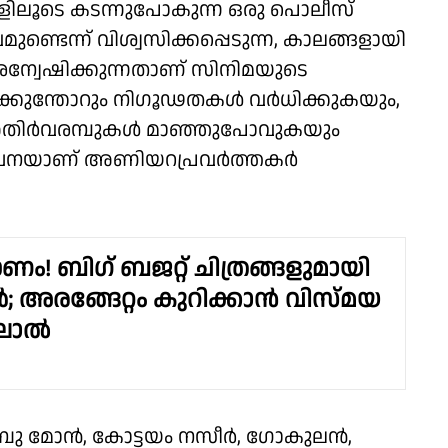
ളിലൂടെ കടന്നുപോകുന്ന ഒരു പൊലീസ്
ടെന്ന് വിശ്വസിക്കപ്പെടുന്ന, കാലങ്ങളായി
രന്വേഷിക്കുന്നതാണ് സിനിമയുടെ
്കുന്തോറും നിഗൂഢതകൾ വർധിക്കുകയും,
്ള അതിർവരമ്പുകൾ മാഞ്ഞുപോവുകയും
ന സൂചനയാണ് അണിയറപ്രവർത്തകർ
 ഓണം! ബിഗ് ബജറ്റ് ചിത്രങ്ങളുമായി
; അരങ്ങേറ്റം കുറിക്കാൻ വിസ്മയ
ലാൽ
 സാബു മോൻ, കോട്ടയം നസീർ, ഗോകുലൻ,