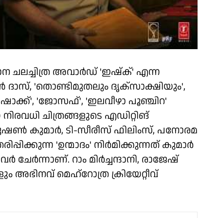
ന ചലച്ചിത്ര അവാർഡ് 'ഇഷ്‌ക്' എന്ന
ദാസ്, 'തൊണ്ടിമുതലും ദൃക്‌സാക്ഷിയും',
ഷാക്ക്', 'ജോസഫ്', 'ഇലവീഴാ പൂഞ്ചിറ'
നിരവധി ചിത്രങ്ങളുടെ എഡിറ്റിങ്
, ഭൂഷൺ കുമാർ, ടി-സീരീസ് ഫിലിംസ്, പനോരമ
്പിക്കുന്ന 'ഉന്മാദം' നിർമിക്കുന്നത് കുമാർ
 ചേർന്നാണ്. റാം മിർച്ചന്ദാനി, രാജേഷ്
അഭിനവ് മെഹ്‌റോത്ര ക്രിയേറ്റീവ്