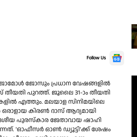
Follow Us
ിജോമോൾ ജോസും പ്രധാന വേഷങ്ങളിൽ
ീസ് തീയതി പുറത്ത്. ജൂലൈ 31-ാം തീയതി
ുകളിൽ എത്തും. മലയാള സിനിമയിലെ
ിൽ ഒരാളായ കിരൺ ദാസ് ആദ്യമായി
. ദേശീയ പുരസ്കാര ജേതാവായ ഷാഹി
്നത്. 'ഓഫീസർ ഓൺ ഡ്യൂട്ടി'ക്ക് ശേഷം