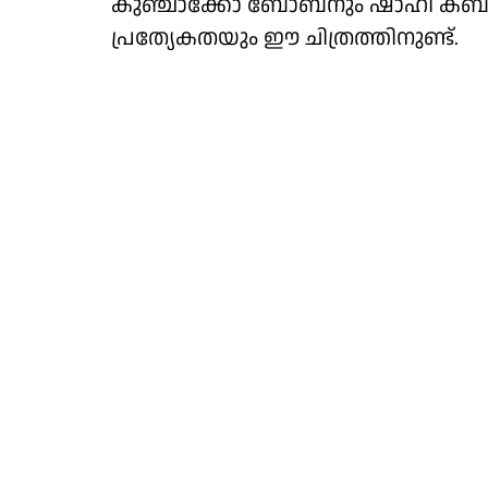
കുഞ്ചാക്കോ ബോബനും ഷാഹി കബീറും വ
പ്രത്യേകതയും ഈ ചിത്രത്തിനുണ്ട്.