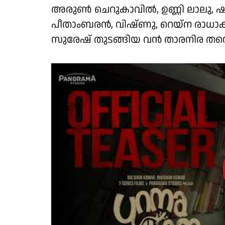
അരുൺ ചെറുകാവിൽ, ഉണ്ണി ലാലു, ഷ
പീതാംബരൻ, വിഷ്ണു, റെയ്ന രാധാ
സുരേഷ് തുടങ്ങിയ വൻ താരനിര തന്ന