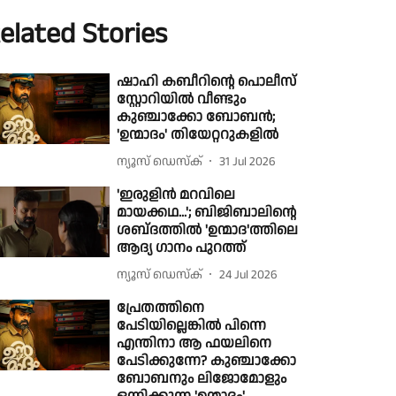
elated Stories
ഷാഹി കബീറിന്റെ പൊലീസ്
സ്റ്റോറിയിൽ വീണ്ടും
കുഞ്ചാക്കോ ബോബൻ;
'ഉന്മാദം' തിയേറ്ററുകളിൽ
ന്യൂസ് ഡെസ്ക്
31 Jul 2026
'ഇരുളിൻ മറവിലെ
മായക്കഥ...'; ബിജിബാലിന്റെ
ശബ്‍ദത്തിൽ 'ഉന്മാദ'ത്തിലെ
ആദ്യ ഗാനം പുറത്ത്
ന്യൂസ് ഡെസ്ക്
24 Jul 2026
പ്രേതത്തിനെ
പേടിയില്ലെങ്കിൽ പിന്നെ
എന്തിനാ ആ ഫയലിനെ
പേടിക്കുന്നേ? കുഞ്ചാക്കോ
ബോബനും ലിജോമോളും