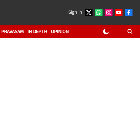
Sign in
PRAVASAM
IN DEPTH
OPINION