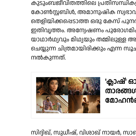
കുടുംബജീവിതത്തിലെ പ്രതിസന്ധിക
കോൺസ്റ്റബിൾ, അമാനുഷിക സ്വഭാവമുണ്
തെളിയിക്കപ്പെടാത്ത ഒരു കേസ് പുന
ഇതിവൃത്തം. അന്വേഷണം പുരോഗമിക
യാഥാർഥ്യവും മിഥ്യയും തമ്മിലുള
ചെയ്യുന്ന ചിത്രമായിരിക്കും എന്
നൽകുന്നത്.
'ക്ലാഷ്'
താരങ്ങൾ
മോഹൻ
സിദ്ദിഖ്, സുധീഷ്, വിശാഖ് നായർ,