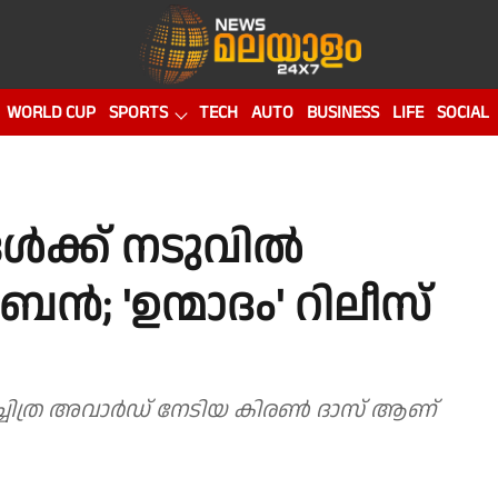
WORLD CUP
SPORTS
TECH
AUTO
BUSINESS
LIFE
SOCIAL
ൾക്ക് നടുവിൽ
; 'ഉന്മാദം' റിലീസ്
ചലച്ചിത്ര അവാർഡ് നേടിയ കിരൺ ദാസ് ആണ്