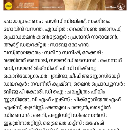
ഛായാഗ്രഹണം : ഫയിസ് സിദ്ധിക്ക്, സംഗീതം:
ഗോവിന്ദ് വസന്ത, എഡിറ്റർ : റെക്ക്സൺ ജോസഫ്,
പ്രൊഡക്ഷൻ കൺട്രോളർ : പ്രശാന്ത് നാരായൺ,
ആർട്ട് ഡയറക്റ്റർ : സാബു മോഹൻ,
വസ്ത്രാലങ്കാരം : സമീറാ സനീഷ്, മേക്കപ്പ് :
രഞ്ജിത്ത് അമ്പാടി, സൗണ്ട് ഡിസൈനർ : രംഗനാഥ്
രവി, സൗണ്ട് മിക്സിംഗ്: പി സി വിഷ്ണു,
കൊറിയോഗ്രാഫർ : ബ്രിന്ദാ, ചീഫ് അസ്സോസിയേറ്റ്
ഡയറക്ടർ : നവനീത് കൃഷ്ണ, ലൈൻ പ്രൊഡ്യൂസർ :
ബിജു പി കോശി, ഡി ഐ : ചലച്ചിത്രം ഫിലിം
സ്റ്റുഡിയോ, വി എഫ് എക്സ് : പിക്റ്റോറിയൽഎഫ്
എക്സ്, കളറിസ്റ്റ്: ഷണ്മുഖ പാണ്ട്യൻ, ടൈറ്റിൽ
ഡിസൈൻ : ജെറി, പബ്ലിസിറ്റി ഡിസൈൻസ് :
ഇല്ലുമിനാർറ്റിസ്റ്റ്, ട്രൈലെർ കട്ട്സ് : മഹേഷ്