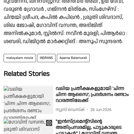
ഭുവനേന്ദ്, ലിറിസിസ്റ്റ്സ്: അൻവർ അലി , ഉമ ദേവി,
വരുൺ ഗ്രോവർ , ഗജ്നൻ മിത്കേ, സിംഗേഴ്സ് :
ചിന്മയി ശ്രീപദ, കപിൽ കപിലൻ , ശ്രുതി ശിവദാസ്,
ശിഖ ജോഷി, ഗോവിന്ദ് വസന്ത, അഭിജിത്
അനിൽകുമാർ, സ്റ്റിൽസ്: നവീൻ മുരളി, പിആർഓ :
ശബരി, ഡിജിറ്റൽ മാർക്കറ്റിങ് : അനൂപ് സുന്ദരൻ.
malayalam movie
INDRANS
Aparna Balamurali
Related Stories
വലിയ പ്രതീക്ഷകളുമായി 'ചിന്ന
ചിന്ന ആസൈ'; പ്രദര്‍ശനം രണ്ടാം
വാരത്തിലേക്ക്
ന്യൂസ് ഡെസ്ക്
26 Jun 2026
"ഇൻസ്ട്രമെന്റ്സിന്റെ
അതിപ്രസരമില്ല, പാട്ടുകാരുടെ
പാട്ടുകൾ" | ഗോവിന്ദ് വസന്ത