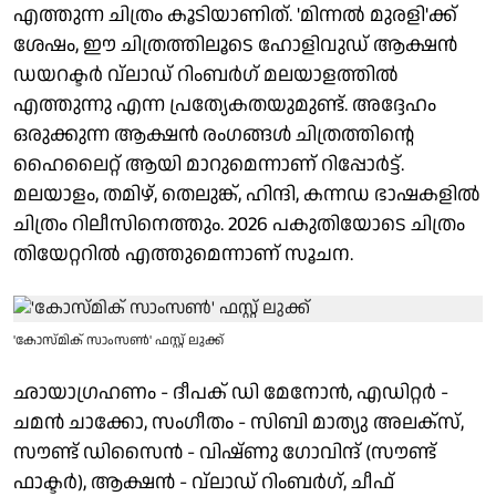
എത്തുന്ന ചിത്രം കൂടിയാണിത്. 'മിന്നൽ മുരളി'ക്ക്
ശേഷം, ഈ ചിത്രത്തിലൂടെ ഹോളിവുഡ് ആക്ഷൻ
ഡയറക്ടർ വ്ലാഡ് റിംബർഗ് മലയാളത്തിൽ
എത്തുന്നു എന്ന പ്രത്യേകതയുമുണ്ട്. അദ്ദേഹം
ഒരുക്കുന്ന ആക്ഷൻ രംഗങ്ങൾ ചിത്രത്തിന്റെ
ഹൈലൈറ്റ് ആയി മാറുമെന്നാണ് റിപ്പോർട്ട്.
മലയാളം, തമിഴ്, തെലുങ്ക്, ഹിന്ദി, കന്നഡ ഭാഷകളിൽ
ചിത്രം റിലീസിനെത്തും. 2026 പകുതിയോടെ ചിത്രം
തിയേറ്ററിൽ എത്തുമെന്നാണ് സൂചന.
'കോസ്മിക് സാംസൺ' ഫസ്റ്റ് ലുക്ക്
ഛായാഗ്രഹണം - ദീപക് ഡി മേനോൻ, എഡിറ്റർ -
ചമൻ ചാക്കോ, സംഗീതം - സിബി മാത്യു അലക്സ്,
സൗണ്ട് ഡിസൈൻ - വിഷ്ണു ഗോവിന്ദ് (സൗണ്ട്
ഫാക്ടർ), ആക്ഷൻ - വ്ലാഡ് റിംബർഗ്, ചീഫ്