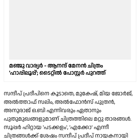
മഞ്ജു വാര്യർ - ആനന്ദ് മേനൻ ചിത്രം
'ഹാപ്പിലൂപ്പ്'; ടൈറ്റിൽ പോസ്റ്റർ പുറത്ത്
സന്ദീപ് പ്രദീപിനെ കൂടാതെ, മുകേഷ്, മിയ ജോർജ്,
അൽത്താഫ് സലിം, അൽഫോൻസ് പുത്രൻ,
അനുരാജ് ഒ.ബി എന്നിവരും ഏതാനും
പുതുമുഖങ്ങളുമാണ് ചിത്രത്തിലെ മറ്റു താരങ്ങൾ.
സൂപ്പർ ഹിറ്റായ 'പടക്കളം', 'എക്കോ' എന്നീ
ചിത്രങ്ങൾക്ക് ശേഷം സന്ദീപ് പ്രദീപ് നായകനായി