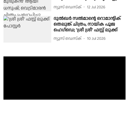
ന്യൂസ് ഡെസ്ക്
12 Jul 2026
ദുൽഖർ സൽമാന്റെ റൊമാന്റിക്
തെലുങ്ക് ചിത്രം, നായിക പൂജ
ഹെഗ്‌ഡെ; 'ശ്രീ ശ്രീ' ഫസ്റ്റ് ലുക്ക്
ന്യൂസ് ഡെസ്ക്
10 Jul 2026