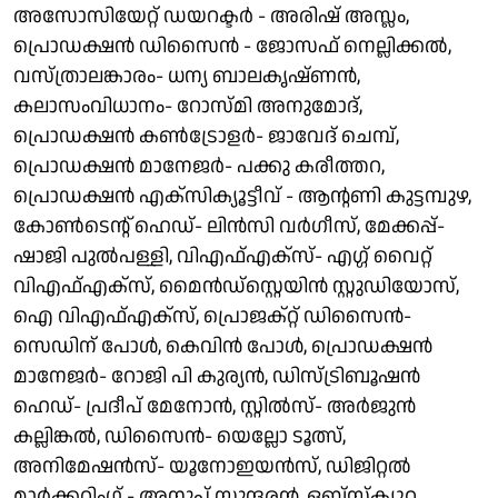
അസോസിയേറ്റ് ഡയറക്ടർ - അരിഷ് അസ്ലം,
പ്രൊഡക്ഷൻ ഡിസൈൻ - ജോസഫ് നെല്ലിക്കൽ,
വസ്ത്രാലങ്കാരം- ധന്യ ബാലകൃഷ്ണൻ,
കലാസംവിധാനം- റോസ്‌മി അനുമോദ്,
പ്രൊഡക്ഷൻ കൺട്രോളർ- ജാവേദ് ചെമ്പ്,
പ്രൊഡക്ഷൻ മാനേജർ- പക്കു കരീത്തറ,
പ്രൊഡക്ഷൻ എക്സിക്യൂട്ടീവ് - ആന്റണി കുട്ടമ്പുഴ,
കോൺടെന്റ് ഹെഡ്- ലിൻസി വർഗീസ്, മേക്കപ്പ്-
ഷാജി പുൽപള്ളി, വിഎഫ്എക്സ്- എഗ്ഗ് വൈറ്റ്
വിഎഫ്എക്സ്, മൈൻഡ്സ്റ്റെയിൻ സ്റ്റുഡിയോസ്,
ഐ വിഎഫ്എക്സ്, പ്രൊജക്റ്റ് ഡിസൈൻ-
സെഡിന് പോൾ, കെവിൻ പോൾ, പ്രൊഡക്ഷൻ
മാനേജർ- റോജി പി കുര്യൻ, ഡിസ്ട്രിബൂഷൻ
ഹെഡ്- പ്രദീപ് മേനോൻ, സ്റ്റിൽസ്- അർജുൻ
കല്ലിങ്കൽ, ഡിസൈൻ- യെല്ലോ ടൂത്സ്,
അനിമേഷൻസ്- യൂനോഇയൻസ്, ഡിജിറ്റൽ
മാർക്കറ്റിംഗ് - അനൂപ് സുന്ദരൻ, ഒബ്‌സ്‌ക്യൂറ