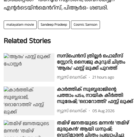
എൻ്റർടെയ്ൻമെൻറ്സ്, പിആർഒ- ശബരി.
malayalam movie
Sandeep Pradeep
Cosmic Samson
Related Stories
സസ്‌പെൻസ് ത്രില്ലർ പൊലീസ്
സ്റ്റോറി; സൈജു കുറുപ്പ് ചിത്രം
'ആരം' ഫസ്റ്റ് ലുക്ക് പുറത്ത്
ന്യൂസ് ഡെസ്ക്
21 hours ago
കാർത്തിക് സുബ്ബരാജിന്റെ
പത്താം പടം, നായിക കീർത്തി
സുരേഷ്; 'ദൊറോത്തി' ഫസ്റ്റ് ലുക്ക്
ന്യൂസ് ഡെസ്ക്
05 Aug 2026
തമിഴ് ജനതയുടെ മന്നൻ! 'തമിഴ്
മുരുകൻ' ആയി ധനുഷ്;
വെട്രിമാരൻ ചിത്രം പ്രഖ്യാപിച്ചു