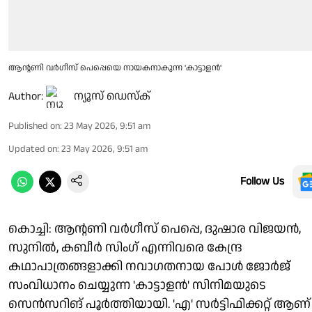
ആൻ്റണി വർഗീസ് പെപ്പെയെ നായകനാകുന്ന 'കാട്ടാളന്‍'
Author:
ന്യൂസ് ഡെസ്ക്
Published on
:
23 May 2026, 9:51 am
Updated on
:
23 May 2026, 9:51 am
Follow Us
കൊച്ചി: ആന്റണി വർഗീസ് പെപ്പെ, ദുഷാര വിജയൻ,
സുനിൽ, കബീർ സിംഗ് എന്നിവരെ കേന്ദ്ര
കഥാപാത്രങ്ങളാക്കി നവാഗതനായ പോൾ ജോർജ്
സംവിധാനം ചെയ്യുന്ന 'കാട്ടാളൻ' സിനിമയുടെ
സെൻസറിങ് പൂർത്തിയായി. 'എ' സർട്ടിഫിക്കറ്റ് ആണ്