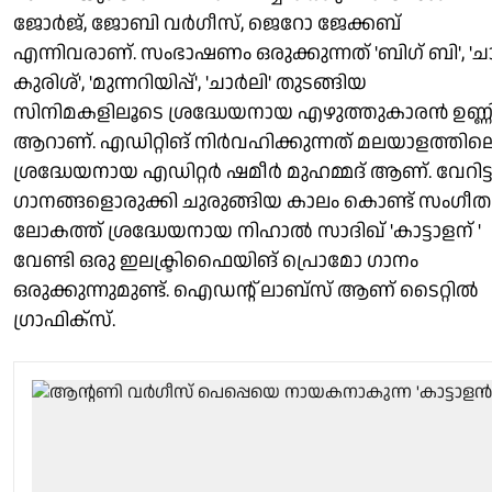
ജോർജ്, ജോബി വർഗീസ്, ജെറോ ജേക്കബ്
എന്നിവരാണ്. സംഭാഷണം ഒരുക്കുന്നത് 'ബിഗ് ബി', 'ചാ
കുരിശ്', 'മുന്നറിയിപ്പ്', 'ചാർലി' തുടങ്ങിയ
സിനിമകളിലൂടെ ശ്രദ്ധേയനായ എഴുത്തുകാരൻ ഉണ്ണ
ആറാണ്. എഡിറ്റിങ് നിർവഹിക്കുന്നത് മലയാളത്തില
ശ്രദ്ധേയനായ എഡിറ്റർ ഷമീർ മുഹമ്മദ് ആണ്. വേറിട്
ഗാനങ്ങളൊരുക്കി ചുരുങ്ങിയ കാലം കൊണ്ട് സംഗീത
ലോകത്ത് ശ്രദ്ധേയനായ നിഹാൽ സാദിഖ് 'കാട്ടാളന് '
വേണ്ടി ഒരു ഇലക്ട്രിഫൈയിങ് പ്രൊമോ ഗാനം
ഒരുക്കുന്നുമുണ്ട്. ഐഡന്റ് ലാബ്സ് ആണ് ടൈറ്റിൽ
ഗ്രാഫിക്സ്.