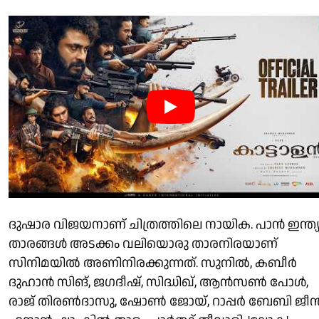
ദുഷാര വിജയനാണ് ചിത്രത്തിലെ നായിക. പാൻ ഇന്ത്
താരങ്ങൾ അടക്കം വലിയൊരു താരനിരയാണ്
സിനിമയിൽ അണിനിരക്കുന്നത്. സുനിൽ, കബീർ
ദുഹാൻ സിങ്, ജഗദീഷ്, സിദ്ധിഖ്, ആൻസൺ പോള്‍,
രാജ് തിരൺദാസു, ഷോൺ ജോയ്, റാപ്പർ ബേബി ജീൻ