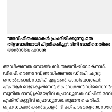
"അവിഹിതക്കഥകൾ പ്രചരിപ്പിക്കുന്നു, മത
തീവ്രവാദിയായി ചിത്രീകരിച്ചു": ടിനി ടോമിനെതിരെ
അൻസിബ ഹസൻ
അഡീഷണൽ സോങ്ങ്: ബി. അജനീഷ് ലോക്‌നാഥ്,
ഡിഒപി: രെണദേവ്, അഡീഷണൽ ഡിഒപി: ചന്ദ്രു
സെൽവരാജ്, സുദീപ് എളമൺ, ഓഡിയോഗ്രഫി:
എം.ആർ രാജാകൃഷ്ണൻ, പ്രൊഡക്ഷൻ ഡിസൈനർ:
സുനിൽ ദാസ്, ക്രിയേറ്റീവ് പ്രൊഡ്യൂസർ: ഡിപിൽ ദേവ്
എക്സിക്യുട്ടീവ് പ്രൊഡ്യൂസർ: ജുമാന ഷെരീഫ്,
പ്രൊഡക്ഷൻ കൺട്രോളർ: ദീപക് പരമേശ്വരൻ, സൗണ്