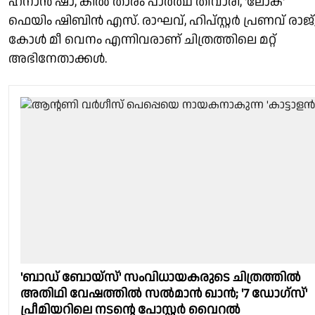
ഹനാൻ ഷാ, കിൽ താരം പാർത്ഥ് തീവാരി, 'ലോക'
ഫെയിം ഷിബിൻ എസ്. രാഘവ്, ഹിപ്സ്റ്റർ‍ പ്രണവ് രാജ്
കോൾ മീ വെനം എന്നിവരാണ് ചിത്രത്തിലെ മറ്റ്
അഭിനേതാക്കൾ.
'ബാഡ് ബോയ്‌സ്' സംവിധായകരുടെ ചിത്രത്തിൽ
അതിഥി വേഷത്തിൽ സൽമാൻ ഖാൻ; '7 ഡോഗ്സ്'
പ്രീമിയറിലെ നടന്റെ പോസ്റ്റർ വൈറൽ