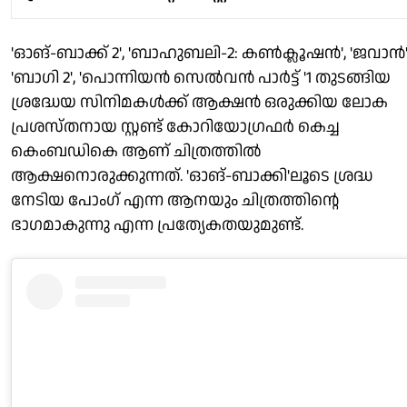
'ഓങ്-ബാക്ക് 2', 'ബാഹുബലി-2: കൺക്ലൂഷൻ', 'ജവാൻ'
'ബാഗി 2', 'പൊന്നിയൻ സെൽവൻ പാർട്ട് '1 തുടങ്ങിയ
ശ്രദ്ധേയ സിനിമകൾക്ക് ആക്ഷൻ ഒരുക്കിയ ലോക
പ്രശസ്തനായ സ്റ്റണ്ട് കോറിയോഗ്രഫർ കെച്ച
കെംബഡികെ ആണ് ചിത്രത്തിൽ
ആക്ഷനൊരുക്കുന്നത്. 'ഓങ്-ബാക്കി'ലൂടെ ശ്രദ്ധ
നേടിയ പോംഗ് എന്ന ആനയും ചിത്രത്തിന്റെ
ഭാഗമാകുന്നു എന്ന പ്രത്യേകതയുമുണ്ട്.