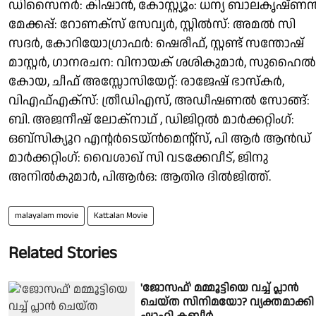
ഡിസൈനർ: കിഷാൻ, കോസ്റ്റ്യൂം: ധന്യ ബാലകൃഷ്ണൻ
മേക്കപ്പ്: റോണക്സ് സേവ്യർ, സ്റ്റിൽസ്: അമൽ സി
സദർ, കോറിയോഗ്രാഫർ: ഷെരീഫ്, സ്റ്റണ്ട് സന്തോഷ്
മാസ്റ്റർ, ഗാനരചന: വിനായക് ശശികുമാർ, സുഹൈൽ
കോയ, ചീഫ് അസ്സോസിയേറ്റ്: രാജേഷ് ഭാസ്കർ,
വിഎഫ്എക്സ്: ത്രീഡിഎസ്, അഡീഷണൽ സോങ്ങ്:
ബി. അജനീഷ് ലോക്‌നാഥ് , ഡിജിറ്റൽ മാർക്കറ്റിംഗ്:
ഒബ്സിക്യൂറ എൻ്റർടെയ്ൻമെൻ്റ്സ്, പി ആർ ആൻഡ്
മാർക്കറ്റിംഗ്: വൈശാഖ് സി വടക്കേവീട്, ജിനു
അനിൽകുമാർ, പിആർഒ: ആതിര ദിൽജിത്ത്.
malayalam movie
Kattalan Movie
Related Stories
'ജോസഫ്' മമ്മൂട്ടിയെ വച്ച് പ്ലാൻ
ചെയ്ത സിനിമയോ? വ്യക്തമാക്കി