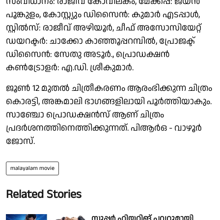
സംവിധാനം: രാജീവ് കോവിലകം, മേക്കപ്പ്: ജയൻ
പൂങ്കുളം, കോസ്റ്റ്യും ഡിസൈൻ: കുമാർ എടപ്പാൾ,
സ്റ്റിൽസ്: രാജീവ് അഴിയൂർ, ചീഫ് അസോസിയേറ്റ്
ഡയറക്ടർ: ചാക്കോ കാഞ്ഞൂപ്പറമ്പിൽ, പ്രോജക്ട്
ഡിസൈൻ: സേതു അടൂർ., പ്രൊഡക്ഷൻ
കൺട്രോളർ: എ.ഡി. ശ്രീകുമാർ.
ജൂൺ 12 മുതൽ ചിത്രീകരണം ആരംഭിക്കുന്ന ചിത്രം
കൊരട്ടി, അങ്കമാലി ഭാഗങ്ങളിലായി പൂർത്തിയാകും.
സാഞ്ചോ പ്രൊഡക്ഷൻസ് ആണ് ചിത്രം
പ്രദർശനത്തിനെത്തിക്കുന്നത്. പിആര്‍ഒ - വാഴൂര്‍
ജോസ്.
malayalam movie
Related Stories
സൂപ്പർ ഹിയറിങ് പവറുമായി