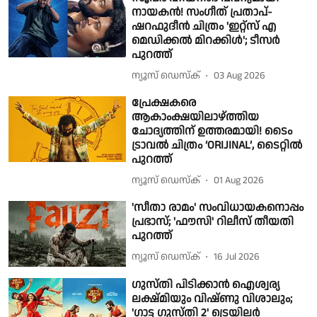
നായകൻ! സംഗീത് പ്രതാപ്-
ഷറഫുദീൻ ചിത്രം 'ഇറ്റ്സ് എ
മെഡിക്കൽ മിറക്കിൾ'; ടീസർ
പുറത്ത്
ന്യൂസ് ഡെസ്ക്
03 Aug 2026
പ്രേക്ഷകരെ
ആകാംക്ഷയിലാഴ്ത്തിയ
ചോദ്യത്തിന് ഉത്തരമായി! ടൈം
ട്രാവൽ ചിത്രം ‘ORIJINAL’, ടൈറ്റിൽ
പുറത്ത്
ന്യൂസ് ഡെസ്ക്
01 Aug 2026
'സീതാ രാമം' സംവിധായകനൊപ്പം
പ്രഭാസ്; 'ഫൗസി' റിലീസ് തീയതി
പുറത്ത്
ന്യൂസ് ഡെസ്ക്
16 Jul 2026
ഗുസ്തി പിടിക്കാന്‍ ഐശ്വര്യ
ലക്ഷ്മിയും വിഷ്ണു വിശാലും;
'ഗാട്ട ഗുസ്തി 2' ട്രെയിലര്‍