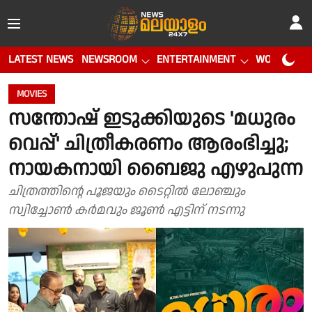
LATEST NEWS
NEWSROOM
ENTERTAINMENT
WORLD CUP
MOVIES
സന്തോഷ് ഇടുക്കിയുടെ 'മധുരം
വെപ്പ്' ചിത്രീകരണം ആരംഭിച്ചു;
നായകനായി ബൈജു എഴുപുന്ന
ചിത്രത്തിന്റെ പൂജയും ടൈറ്റിൽ ലോഞ്ചും
സ്വിച്ചോൺ കർമവും ജൂൺ എട്ടിന് നടന്നു