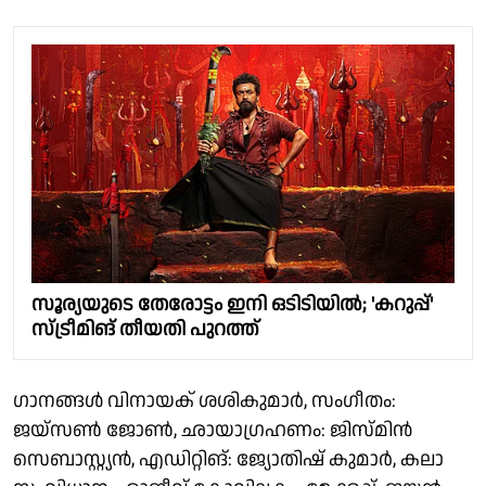
സൂര്യയുടെ തേരോട്ടം ഇനി ഒടിടിയിൽ; 'കറുപ്പ്'
സ്ട്രീമിങ് തീയതി പുറത്ത്
ഗാനങ്ങൾ വിനായക് ശശികുമാർ, സംഗീതം:
ജയ്സൺ ജോൺ, ഛായാഗ്രഹണം: ജിസ്മിൻ
സെബാസ്റ്റ്യൻ, എഡിറ്റിങ്: ജ്യോതിഷ് കുമാർ, കലാ