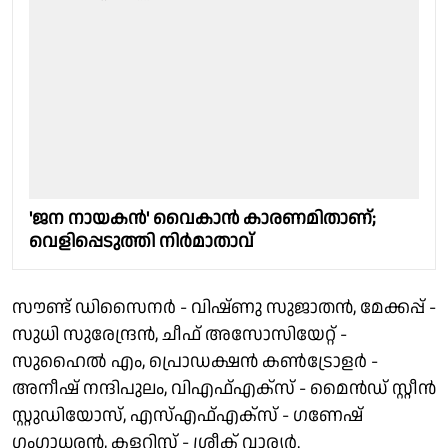
'ജന നായകൻ' വൈകാൻ കാരണമിതാണ്;
വെളിപ്പെടുത്തി നിർമാതാവ്
സൗണ്ട് ഡിസൈനർ - വിഷ്ണു സുജാതൻ, മേക്കപ്പ് -
സുധി സുരേന്ദ്രൻ, ചീഫ് അസോസിയേറ്റ് -
സുഹൈൽ എം, പ്രൊഡക്ഷൻ കൺട്രോളർ -
അനീഷ് നന്ദിപുലം, വിഎഫ്എക്സ് - മൈൻഡ് സ്റ്റീൻ
സ്റ്റുഡിയോസ്, എസ്എഫ്എക്സ് - ഗണേഷ്
ഗംഗാധരൻ, കളറിസ്റ്റ് - ശ്രീക് വാര്യർ.