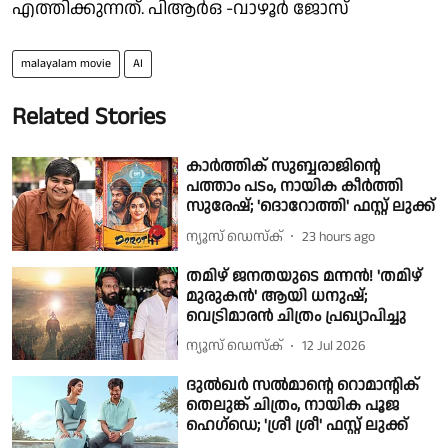
എത്തിക്കുന്നത്. പിആർഒ -വാഴൂർ ജോസ്
malayalam movie
AI
Related Stories
കാർത്തിക് സുബ്ബരാജിന്റെ
പത്താം പടം, നായിക കീർത്തി
സുരേഷ്; 'ദൊറോത്തി' ഫസ്റ്റ് ലുക്ക്
ന്യൂസ് ഡെസ്ക്
23 hours ago
തമിഴ് ജനതയുടെ മന്നൻ! 'തമിഴ്
മുരുകൻ' ആയി ധനുഷ്;
വെട്രിമാരൻ ചിത്രം പ്രഖ്യാപിച്ചു
ന്യൂസ് ഡെസ്ക്
12 Jul 2026
ദുൽഖർ സൽമാന്റെ റൊമാന്റിക്
തെലുങ്ക് ചിത്രം, നായിക പൂജ
ഹെഗ്‌ഡെ; 'ശ്രീ ശ്രീ' ഫസ്റ്റ് ലുക്ക്