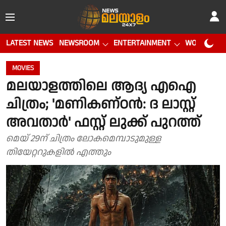
LATEST NEWS
NEWSROOM
ENTERTAINMENT
WORLD CUP
MOVIES
മലയാളത്തിലെ ആദ്യ എഐ
ചിത്രം; 'മണികണ്ഠൻ: ദ ലാസ്റ്റ്
അവതാർ' ഫസ്റ്റ് ലുക്ക് പുറത്ത്
മെയ് 29ന് ചിത്രം ലോകമെമ്പാടുമുള്ള
തിയേറ്ററുകളിൽ എത്തും