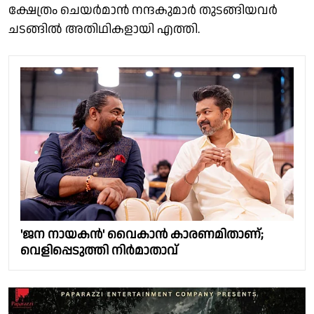
ക്ഷേത്രം ചെയർമാൻ നന്ദകുമാർ തുടങ്ങിയവർ
ചടങ്ങിൽ അതിഥികളായി എത്തി.
'ജന നായകൻ' വൈകാൻ കാരണമിതാണ്;
വെളിപ്പെടുത്തി നിർമാതാവ്