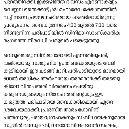
പുറത്തിറക്കി. ഇക്കഴിഞ്ഞ ദിവസം എറണാകുളം
വെണ്ണല തൈക്കാട്ട് ശ്രീ മഹാദേവ ക്ഷേത്രത്തിൽ
വച്ച് നടന്ന പ്രൗഢഗംഭീരമായ ചടങ്ങിലായിരുന്നു
പ്രഖ്യാപനം. വൈകുന്നേരം 4:30 മുതൽ 7:30 വരെ
നീണ്ടുനിന്ന പരിപാടിയിൽ സിനിമാ-സാംസ്കാരിക
രംഗത്തെ നിരവധി പ്രമുഖർ പങ്കെടുത്തു.
വെറുമൊരു സിനിമാ ലോഞ്ച് എന്നതിലുപരി,
വലിയൊരു സാമൂഹിക പ്രതിബദ്ധതയുടെ വേദി
കൂടിയായി ഈ ചടങ്ങ് മാറി. പരിപാടിയുടെ ഭാഗമായി
500ൽ അധികം അർഹരായ അമ്മമാർക്ക് അഞ്ചു
കിലോ വീതം അരി വിതരണം ചെയ്തു.
കരുണയുടെയും സ്നേഹത്തിന്റെയും ഈ
കരുതൽ പരിപാടിയെ വൈകാരികമായി ഏറെ
ശ്രദ്ധേയമാക്കി. പ്രശസ്ത താരം ഗോവിന്ദ്
പത്മസൂര്യ, ഛായാഗ്രാഹകനും സംവിധായകനുമായ
സുജിത് വാസുദേവ്, നന്ദഗോവിന്ദം ഭജൻ സംഘം,