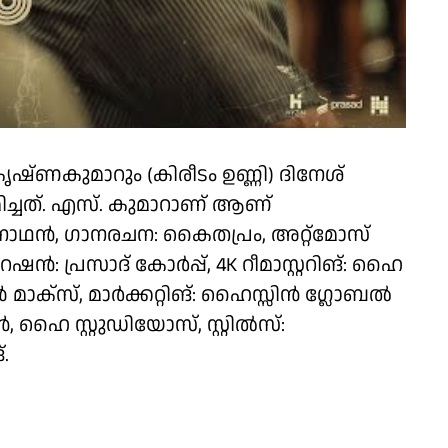
്ണകുമാറും (കിരീടം ഉണ്ണി) ദിനേശ്
മിച്ചത്. എസ്. കുമാറാണ് ആണ്
നാഥൻ, ഗാനരചന: കൈതപ്രം, അറ്റ്‌മോസ്
ഷൻ: പ്രസാദ് കോർപ്പ്, 4K റീമാസ്റ്ററിങ്: ഹൈ
ൺ മാക്‌സ്, മാർക്കറ്റിങ്: ഹൈസ്സിൻ ഗ്ലോബൽ
ഹൈ സ്റ്റുഡിയോസ്, സ്റ്റിൽസ്:
.