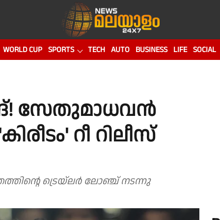
WORLD CUP
SPORTS
TECH
AUTO
BUSINESS
LIFE
SOCIAL
റിങ്! സേതുമാധവൻ
'കിരീടം' റീ റിലീസ്
കൊച്ചിയിലെ സ്വകാര്യ ഹോട്ടലിൽ ചിത്രത്തിന്റെ ട്രെയ്‌ലർ ലോഞ്ച് നടന്നു