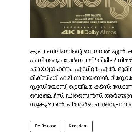
കൃപാ ഫിലിംസിന്റെ ബാനറിൽ എൻ. കൃഷ
പണിക്കരും ചേർന്നാണ് 'കിരീടം' നിർ
ഛായാഗ്രഹണം. എഡിറ്റർ: എൽ. ഭൂമി
മിക്‌സിംഗ്: ഹരി നാരായണൻ, റീസ്റ്റോറേ
സ്റ്റുഡിയോസ്, ട്രെയ്‌ലർ കട്‌സ്: ഡോ
വെഞ്ചേഴ്‌സ്, ഡിസൈൻസ്: അർജ്ജുൻ, 
സുകുമാരൻ, പിആർഒ: പി.ശിവപ്രസാദ്
Re Release
Kireedam