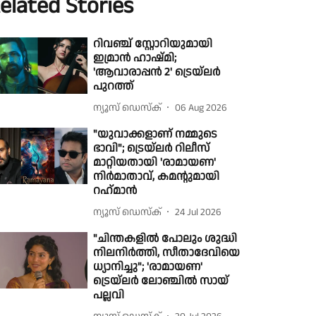
elated Stories
റിവഞ്ച് സ്റ്റോറിയുമായി
ഇമ്രാൻ ഹാഷ്മി;
'ആവാരാപ്പൻ 2' ട്രെയ്‌ലർ
പുറത്ത്
ന്യൂസ് ഡെസ്ക്
06 Aug 2026
"യുവാക്കളാണ് നമ്മുടെ
ഭാവി"; ട്രെയ്‌ലർ റിലീസ്
മാറ്റിയതായി 'രാമായണ'
നിർമാതാവ്, കമന്റുമായി
റഹ്‌മാൻ
ന്യൂസ് ഡെസ്ക്
24 Jul 2026
"ചിന്തകളിൽ പോലും ശുദ്ധി
നിലനിർത്തി, സീതാദേവിയെ
ധ്യാനിച്ചു"; 'രാമായണ'
ട്രെയ്‌ലർ ലോഞ്ചിൽ സായ്
പല്ലവി