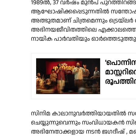
1989ൽ, 37 വർഷം മുൻപ് പുറത്തിറങ്ങി
ആഘോഷിക്കപ്പെടുന്നതിൽ സന്തോഷമ
അത്ഭുതമാണ് ചിത്രമെന്നും ട്രെയ്‌
അഭിനയജീവിതത്തിലെ എക്കാലത്തെയും
നായിക പാർവതിയും ഓർത്തെടുത്തു
'പൊന്നിൻ
മാസ്റ്ററ
രൂപത്ത
സിനിമ കാലാനുവർത്തിയായതിൽ സന്തോ
ചെയ്യുന്നുവെന്നും സംവിധായകൻ സി
അഭിനേതാക്കളായ നടൻ ജഗദീഷ് , മണ