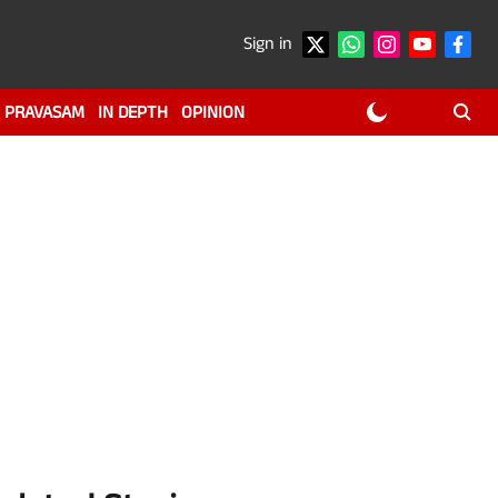
Sign in
PRAVASAM
IN DEPTH
OPINION