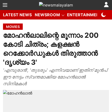
LATEST NEWS
NEWSROOM
ENTERTAINMENT
W
MOVIES
മോഹൻലാലിന്റെ മൂന്നാം 200
കോടി ചിത്രം; കളക്ഷൻ
റെക്കോർഡുകൾ തിരുത്താൻ
'ദൃശ്യം 3'
'എമ്പുരാൻ', 'തുടരും' എന്നിവയാണ് ഇതിന് മുൻപ്
ഈ നേട്ടം സ്വന്തമാക്കിയ മോഹൻലാൽ
സിനിമകൾ