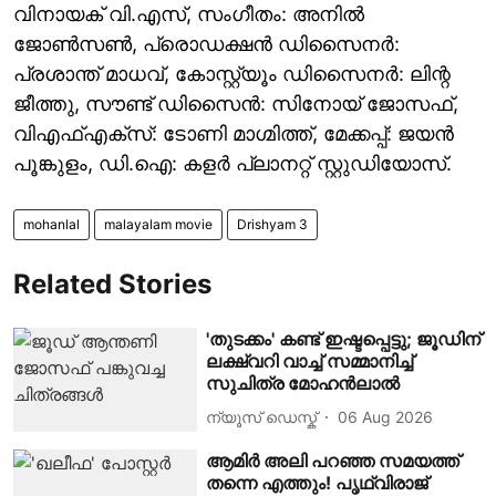
വിനായക് വി.എസ്, സംഗീതം: അനിൽ
ജോൺസൺ, പ്രൊഡക്ഷൻ ഡിസൈനർ:
പ്രശാന്ത് മാധവ്, കോസ്റ്റ്യൂം ഡിസൈനർ: ലിന്റ
ജീത്തു, സൗണ്ട് ഡിസൈൻ: സിനോയ് ജോസഫ്,
വിഎഫ്എക്സ്: ടോണി മാഗ്മിത്ത്, മേക്കപ്പ്: ജയൻ
പൂങ്കുളം, ഡി.ഐ: കളർ പ്ലാനറ്റ് സ്റ്റുഡിയോസ്.
mohanlal
malayalam movie
Drishyam 3
Related Stories
'തുടക്കം' കണ്ട് ഇഷ്ടപ്പെട്ടു; ജൂഡിന്
ലക്ഷ്വറി വാച്ച് സമ്മാനിച്ച്
സുചിത്ര മോഹൻലാൽ
ന്യൂസ് ഡെസ്ക്
06 Aug 2026
ആമിർ അലി പറഞ്ഞ സമയത്ത്
തന്നെ എത്തും! പൃഥ്വിരാജ്