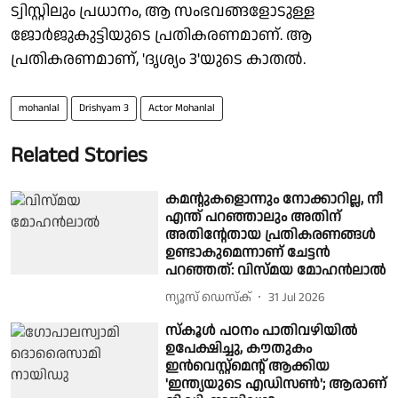
ട്വിസ്റ്റിലും പ്രധാനം, ആ സംഭവങ്ങളോടുള്ള
ജോർജുകുട്ടിയുടെ പ്രതികരണമാണ്. ആ
പ്രതികരണമാണ്, 'ദൃശ്യം 3'യുടെ കാതൽ.
mohanlal
Drishyam 3
Actor Mohanlal
Related Stories
കമന്റുകളൊന്നും നോക്കാറില്ല, നീ
എന്ത് പറഞ്ഞാലും അതിന്
അതിന്റേതായ പ്രതികരണങ്ങൾ
ഉണ്ടാകുമെന്നാണ് ചേട്ടൻ
പറഞ്ഞത്: വിസ്മയ മോഹൻലാൽ
ന്യൂസ് ഡെസ്ക്
31 Jul 2026
സ്കൂൾ പഠനം പാതിവഴിയിൽ
ഉപേക്ഷിച്ചു, കൗതുകം
ഇൻവെസ്റ്റ്‌മെന്റ് ആക്കിയ
'ഇന്ത്യയുടെ എഡിസൺ'; ആരാണ്