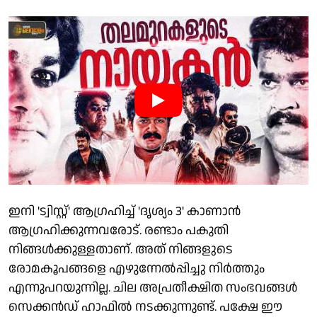
ഇനി 'ട്വിസ്റ്റ്' ആ​ഗ്രഹിച്ച് 'ദൃശ്യം 3' കാണാൻ
ആഗ്രഹിക്കുന്നവരോട്. രണ്ടാം പകുതി
നിങ്ങൾക്കുള്ളതാണ്. അത് നിങ്ങളുടെ
രോമകൂപങ്ങളെ എഴുന്നേൽപ്പിച്ചു നിർത്തും
എന്നുപറയുന്നില്ല. ചില അപ്രതീക്ഷിത സംഭവങ്ങൾ
സെക്കൻഡ് ഹാഫിൽ നടക്കുന്നുണ്ട്. പക്ഷേ ഈ