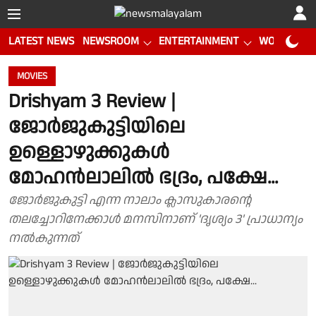
LATEST NEWS
NEWSROOM
ENTERTAINMENT
WORLD CUP
MOVIES
Drishyam 3 Review |
ജോർജുകുട്ടിയിലെ
ഉള്ളൊഴുക്കുകൾ
മോഹൻലാലിൽ ഭ​ദ്രം, പക്ഷേ...
ജോർജുകുട്ടി എന്ന നാലാം ക്ലാസുകാരന്റെ
തലച്ചോറിനേക്കാൾ മനസിനാണ് 'ദൃശ്യം 3' പ്രാധാന്യം
നൽകുന്നത്