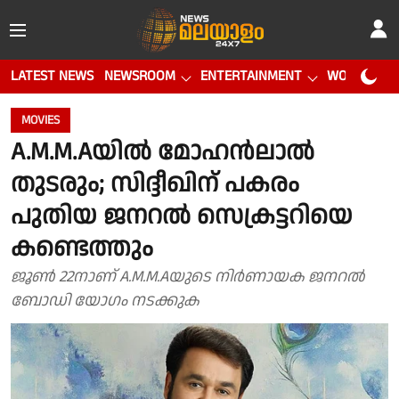
LATEST NEWS
NEWSROOM
ENTERTAINMENT
WORLD CUP
MOVIES
A.M.M.Aയില്‍ മോഹന്‍ലാല്‍
തുടരും; സിദ്ദീഖിന് പകരം
പുതിയ ജനറല്‍ സെക്രട്ടറിയെ
കണ്ടെത്തും
ജൂണ്‍ 22നാണ് A.M.M.Aയുടെ നിര്‍ണായക ജനറല്‍
ബോഡി യോഗം നടക്കുക