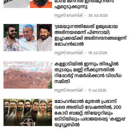
മാഗ്മ ജനറൽ ഇൻഷുറൻസ്
ഏറ്റെടുക്കുന്നു
ന്യൂസ് ഡെസ്ക്
30 Jul 2026
'ഭ്രമയുഗ'ത്തിലേത് ഉജ്വലമായ
അഭിനയമെന്ന് പിണറായി;
ഇച്ചാക്കയ്ക്ക് അഭിനന്ദനങ്ങളെന്ന്
മോഹന്‍ലാല്‍
ന്യൂസ് ഡെസ്ക്
18 Jul 2026
കള്ളാടിയിൽ ഇന്നും തിരച്ചിൽ
തുടരും; മണ്ണ് നീക്കുന്നതിൽ
റിപ്പോർട്ട് സമർപ്പിക്കാൻ വിദഗ്ധ
സമിതി
ന്യൂസ് ഡെസ്ക്
11 Jul 2026
മോഹൻലാൽ മുതൽ പ്രഭാസ്
വരെ അതിഥി വേഷത്തിൽ, 200
കോടി ബജറ്റ്; തിയേറ്ററിലും
ഒടിടിയിലും പരാജയപ്പെട്ട 'കണ്ണപ്പ'
യൂട്യൂബിൽ