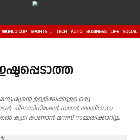
WORLD CUP
SPORTS
TECH
AUTO
BUSINESS
LIFE
SOCIAL
ഷ്ടപ്പെടാത്ത
നുഷ്യന്റെ ഉള്ളിലേക്കുള്ള ഒരു
 നടന്‍. ചില സിനിമകൾ നമ്മൾ അതിയായ
ല്‍ കൂടി കാണാന്‍ മനസ് സമ്മതിക്കാറില്ല.