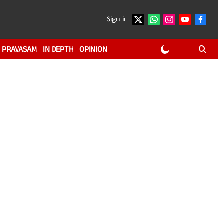
Sign in
PRAVASAM
IN DEPTH
OPINION