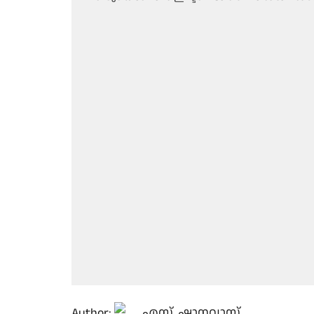
Author:
എസ്. ഷാനവാസ്