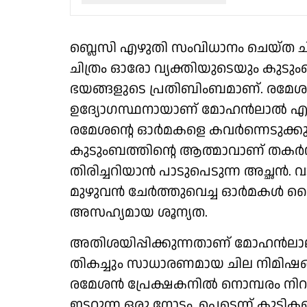
ബ്ലെസി എഴുതി സംവിധാനം ചെയ്ത ചിത്
ചിത്രം ഓരോ വ്യക്തിയുടെയും കുടുംബ
ഭയങ്ങളുടെ പ്രതിബിംബമാണ്. രമ
ഉദ്യോഗസ്ഥനായാണ് മോഹൻലാൽ എത
രമേശന്റെ ഓർമകളെ കവർന്നെടുക്കുമ്പ
കുടുംബത്തിന്റെ ആത്മാവാണ് തകർന
തിരിച്ചറിയാൻ പാടുപെടുന്ന അച്ഛൻ. വ
മുഴുവൻ ചേർത്തുവെച്ച ഓർമകള്‍ ക
അസഹ്യമായ ശൂന്യത.
അതിശയിപ്പിക്കുന്നതാണ് മോഹന്‍ലാലി
തികച്ചും സാധാരണമായ ചില നിമി
രമേശന്‍ പ്രേക്ഷകനില്‍ നൊമ്പരം നിറ
ഇടറുന്ന ഒരു നോട്ടം, പെട്ടെന്ന് കുട്