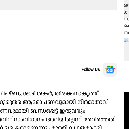
Follow Us
ഷ്ണു ശശി ശങ്കർ, തിരക്കഥാകൃത്ത്
രെ ഗുരുതര ആരോപണവുമായി നിർമാതാവ്
ാണവുമായി ബന്ധപ്പെട്ട് ഇരുവരും
വിന് സംവിധാനം അറിയില്ലെന്ന് അറിഞ്ഞത്
് ശേഷമാണെന്നും മുരളി വ്യക്തമാക്കി.