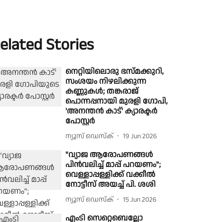
elated Stories
നെറ്റിയിലൊരു ഭസ്മക്കുറി,
സംശയം നിഴലിക്കുന്ന
കണ്ണുകള്‍; തങ്കരാജ്
പൊന്നപ്പനായി മുരളി ഗോപി,
'അനന്തൻ കാട്' ക്യാരക്ടർ
പോസ്റ്റർ
ന്യൂസ് ഡെസ്ക്
19 Jun 2026
"വ്യാജ ആരോപണങ്ങള്‍
പിന്‍വലിച്ച് മാപ്പ് പറയണം";
വെള്ളാപ്പള്ളിക്ക് വക്കീല്‍
നോട്ടീസ് അയച്ച് പി. ശശി
ന്യൂസ് ഡെസ്ക്
15 Jun 2026
എംടി സെറ്റെബെല്ലോ