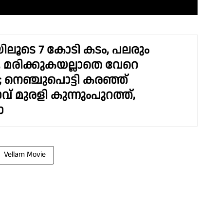
യിലൂടെ 7 കോടി കടം, പലരും
ു, മരിക്കുകയല്ലാതെ വേറെ
"; നെഞ്ചുപൊട്ടി കരഞ്ഞ്
ാവ് മുരളി കുന്നുംപുറത്ത്,
ോ
Vellam Movie