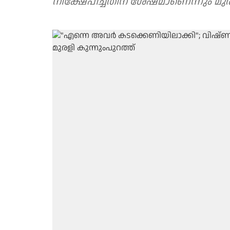
നിക്ഷേപിച്ചതിന് ശേഷമാണെന്നും മുരള