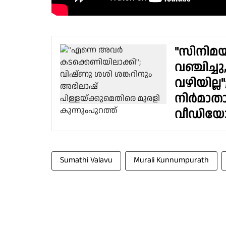
​"സിനിമ
വഞ്ചിച്ച
വഴിയില്ല
നിര്‍മാത
വീഡിയ
Sumathi Valavu
Murali Kunnumpurath