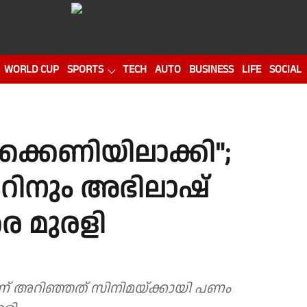
WORLD CUP
SPORTS
TECH
AUTO
BUSINESS
LIFE
SOCIAL
്കെണിയിലാക്കി";
കറിനും അഭിലാഷ്
രെ മുരളി
്ന് അറിഞ്ഞത് സിനിമയ്ക്കായി പണം