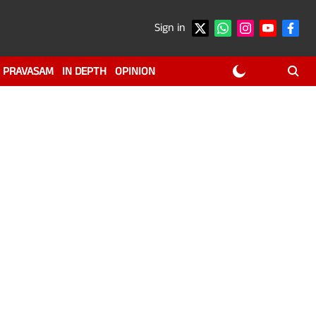
Sign in
PRAVASAM
IN DEPTH
OPINION