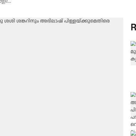
ി...
R