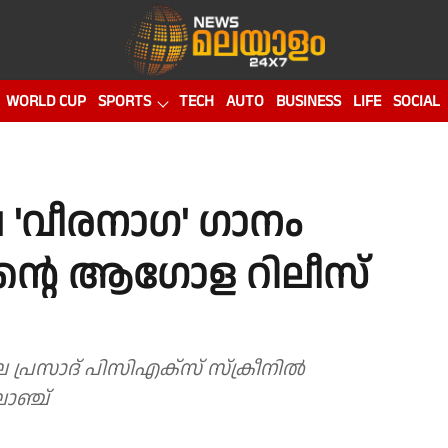
WORLD CUP
SPORTS
TECH
AUTO
BUSINESS
LIFE
SOCIAL
 'വീരനാഗ' ഗാനം
തിന്റെ ആഗോള റിലീസ്
 പ്രസാദ് പിസിഎക്സ് സ്ക്രീനിൽ
ോഞ്ച്