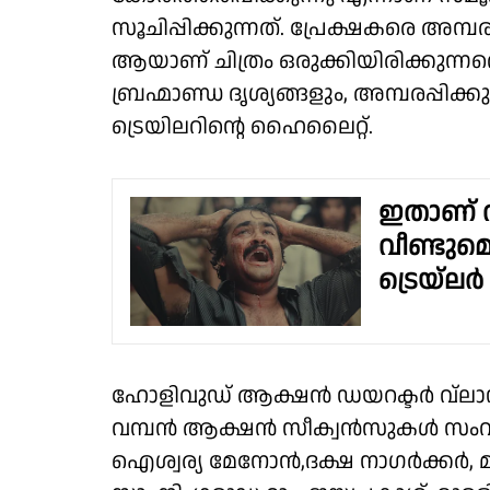
സൂചിപ്പിക്കുന്നത്. പ്രേക്ഷകരെ അമ്
ആയാണ് ചിത്രം ഒരുക്കിയിരിക്കുന്നതെന്
ബ്രഹ്മാണ്ഡ ദൃശ്യങ്ങളും, അമ്പരപ്
ട്രെയിലറിൻ്റെ ഹൈലൈറ്റ്.
ഇതാണ് റ
വീണ്ടുമെത
ട്രെയ്‌ലർ
ഹോളിവുഡ് ആക്ഷൻ ഡയറക്ടർ വ്ലാഡ
വമ്പൻ ആക്ഷൻ സീക്വൻസുകൾ സംവിധാ
ഐശ്വര്യ മേനോൻ,ദക്ഷ നാഗർക്കർ, 