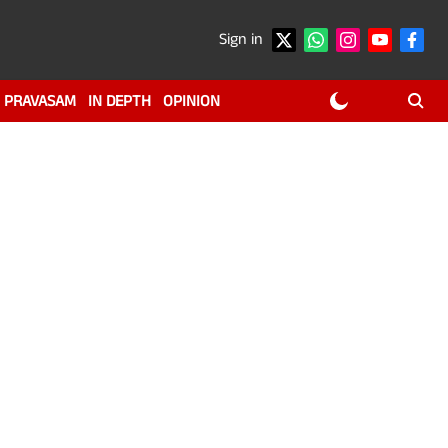
Sign in
PRAVASAM
IN DEPTH
OPINION