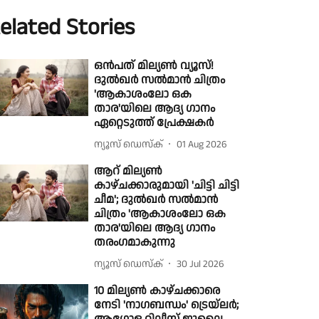
elated Stories
ഒൻപത് മില്യൺ വ്യൂസ്!
ദുൽഖർ സൽമാൻ ചിത്രം
'ആകാശംലോ ഒക
താര'യിലെ ആദ്യ ഗാനം
ഏറ്റെടുത്ത് പ്രേക്ഷകർ
ന്യൂസ് ഡെസ്ക്
01 Aug 2026
ആറ് മില്യൺ
കാഴ്ചക്കാരുമായി 'ചിട്ടി ചിട്ടി
ചീമ'; ദുൽഖർ സൽമാൻ
ചിത്രം 'ആകാശംലോ ഒക
താര'യിലെ ആദ്യ ഗാനം
തരംഗമാകുന്നു
ന്യൂസ് ഡെസ്ക്
30 Jul 2026
10 മില്യൺ കാഴ്ചക്കാരെ
നേടി 'നാഗബന്ധം' ട്രെയ്‌ലർ;