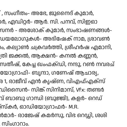
, സംഗീതം- അഭേ, ജുനൈദ് കുമാർ,
ർ, എഡിറ്റർ- ആർ. സി. പനവ്, സിഇഓ
സൈനർ - അശോക് കുമാർ, സംഭാഷണങ്ങൾ-
 ഡയലോഗുകൾ- അഭിഷേക് നാമ, ശ്രാവൺ
, കല്യാൺ ചക്രവർത്തി, ശ്രീഹർഷ എമാനി,
ിനത്രി ജക്കൽ, ആക്ഷൻ- കനൽ കണ്ണൻ,
സതീഷ്, കേച്ച ഖംഫക്ഡി, നന്ദു, റൺ നവരച്
റിയോഗ്രാഫി- ബൃന്ദാ, ഗണേഷ് ആചാര്യ,
ശ്ര 1, രാജീവ് എൻ കൃഷ്ണ, വിഎഫ്എക്സ്
ിസൈൻ- സിങ്ക് സിനിമാസ്, Vfx: തണ്ടർ
വ് ബാബു ഗാന്ധി (ബുജ്ജി), കളർ- റെഡ്
െറ്റ്സ്കർ, ഓഡിയോഗ്രാഫർ- M.R.
മാർ- രാജേഷ് കമർസു, വിഭ റെഡ്ഡി, ശശി
ു സിംഗാറാം.