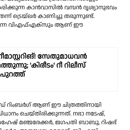
പരപ്പിക്കുന്ന കാൻവാസിൽ വമ്പൻ ദൃശ്യാനുഭവം
ന് ട്രെയ്‌ലർ കാണിച്ചു തരുന്നുണ്ട്.
പിക്കുന്ന വിഎഫ്എക്സും ആണ് ഈ
ീമാസ്റ്ററിങ്! സേതുമാധവൻ
്തുന്നു; 'കിരീടം' റീ റിലീസ്
 പുറത്ത്
് റിംബർഗ് ആണ് ഈ ചിത്രത്തിനായി
നം ചെയ്തിരിക്കുന്നത്. നഭാ നടേഷ്,
മഹേഷ് മഞ്ജരേക്കർ, ജഗപതി ബാബു, റിഷഭ്