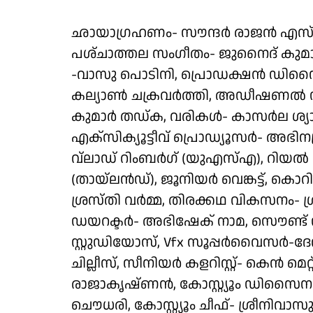
ഛായാഗ്രഹണം- സൗന്ദർ രാജൻ എസ് 
പശ്‌ചാത്തല സംഗീതം- ജുനൈദ് കുമാ
-വാസു പൊടിനി, പ്രൊഡക്ഷൻ ഡി
കല്യാൺ ചക്രവർത്തി, അഡീഷണൽ
കുമാർ തഡ്ക, വരികൾ- കാസർല ശ്യാം
എക്സിക്യൂട്ടീവ് പ്രൊഡ്യൂസർ- അഭ
വ്ലാഡ് റിംബർഗ് (യുഎസ്എ), റിയൽ 
(തായ്ലൻഡ്), ജൂനിയർ വെങ്കട്ട്, കൊ
ശ്രസ്തി വർമ്മ, തിരക്കഥ വികസനം- 
ഡയറക്ടർ- അഭിഷേക് നാമ, സൌണ്ട് ഡ
സ്റ്റുഡിയോസ്, Vfx സൂപ്പർവൈസർ-ദേ
ചില്ലീസ്, സീനിയർ കളറിസ്റ്റ്- കെൻ മ
രാജാകൃഷ്ണൻ, കോസ്റ്റ്യൂം ഡിസൈനർ
ചൌധരി, കോസ്റ്റ്യൂം ചീഫ്- ശ്രീനിവാസ