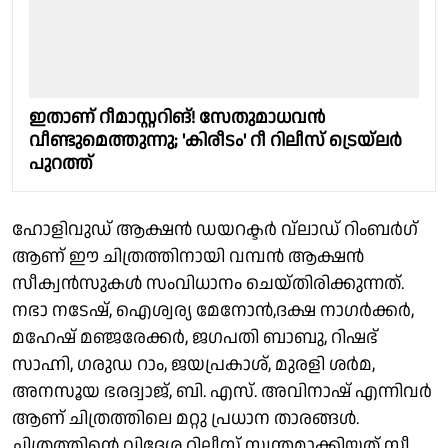
ഇതാണ് റീമാസ്റ്ററിങ്! സേതുമാധവൻ
വീണ്ടുമെത്തുന്നു; 'കിരീടം' റീ റിലീസ് ട്രെയ്‌ലർ
പുറത്ത്
ഹോളിവുഡ് ആക്ഷൻ ഡയറക്ടർ വ്ലാഡ് റിംബർഗ്
ആണ് ഈ ചിത്രത്തിനായി വമ്പൻ ആക്ഷൻ
സീക്വൻസുകൾ സംവിധാനം ചെയ്തിരിക്കുന്നത്.
നഭാ നടേഷ്, ഐശ്വര്യ മേനോൻ,ദക്ഷ നാഗർക്കർ,
മഹേഷ് മഞ്ജരേക്കർ, ജഗപതി ബാബു, റിഷഭ്
സാഹ്നി, ഗരുഡ റാം, ജയപ്രകാശ്, മുരളി ശർമ,
അനസൂയ ഭരദ്വാജ്, ബി. എസ്. അവിനാഷ് എന്നിവർ
ആണ് ചിത്രത്തിലെ മറ്റു പ്രധാന താരങ്ങൾ.
ചിത്രത്തിൻ്റെ വിദേശ റിലീസ് സ്വന്തമാക്കിയത് സീ