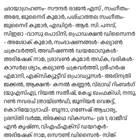
ഛായാഗ്രഹണം- സൗന്ദർ രാജൻ എസ് , സംഗീതം-
അഭേ, ജുനൈദ് കുമാർ, പശ്‌ചാത്തല സംഗീതം-
ജുനൈദ് കുമാർ, എഡിറ്റർ- ആർ. സി. പനവ്,
സിഇഓ -വാസു പൊടിനി, പ്രൊഡക്ഷൻ ഡിസൈനർ
- അശോക് കുമാർ, സംഭാഷണങ്ങൾ- കല്യാൺ
ചക്രവർത്തി, അഡീഷണൽ ഡയലോഗുകൾ-
അഭിഷേക് നാമ, ശ്രാവൺ കുമാർ തഡ്ക, വരികൾ-
കാസർല ശ്യാം, കല്യാൺ ചക്രവർത്തി, ശ്രീഹർഷ
എമാനി, എക്സിക്യൂട്ടീവ് പ്രൊഡ്യൂസർ- അഭിനത്രി
ജക്കൽ, ആക്ഷൻ- കനൽ കണ്ണൻ, വ്ലാഡ് റിംബർഗ്
(യുഎസ്എ), റിയൽ സതീഷ്, കേച്ച ഖംഫക്ഡി, നന്ദു,
റൺ നവരച് (തായ്ലൻഡ്), ജൂനിയർ വെങ്കട്ട്,
കൊറിയോഗ്രാഫി- ബൃന്ദാ, ഗണേഷ് ആചാര്യ,
ശ്രസ്തി വർമ്മ, തിരക്കഥ വികസനം- ശ്ര 1, രാജീവ്
എൻ കൃഷ്ണ, വിഎഫ്എക്സ് ഡയറക്ടർ-
അഭിഷേക് നാമ, സൌണ്ട് ഡിസൈൻ- സിങ്ക്