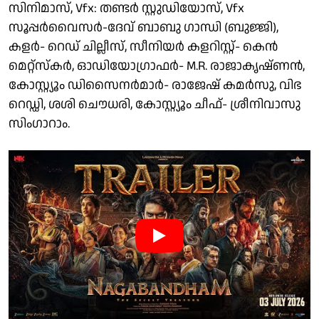
സിനിമാസ്, Vfx: തണ്ടർ സ്റ്റുഡിയോസ്, Vfx
സൂപ്പർവൈസർ-ദേവ് ബാബു ഗാന്ധി (ബുജ്ജി),
കളർ- റെഡ് ചില്ലീസ്, സീനിയർ കളറിസ്റ്റ്- കെൻ
മെറ്റ്സ്കർ, ഓഡിയോഗ്രാഫർ- M.R. രാജാകൃഷ്ണൻ,
കോസ്റ്റ്യൂം ഡിസൈനർമാർ- രാജേഷ് കമർസു, വിഭ
റെഡ്ഡി, ശശി ചൌധരി, കോസ്റ്റ്യൂം ചീഫ്- ശ്രീനിവാസു
സിംഗാറാം.