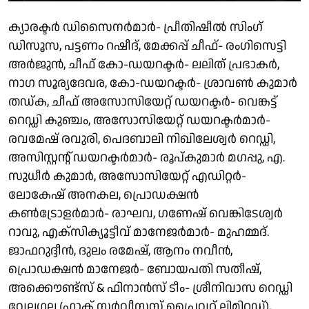
ക്യാരക്ടർ ഡിസൈനർമാർ- പ്രീതിഷീൽ സിംഗ്
ഡിസൂസ, പട്ടണം റഷീദ്, മേക്കപ്പ് ചീഫ്- രംഗിസെട്ടി
അർജുൻ, ചീഫ് കോ-ഡയറക്ടർ- ലലിത് പ്രഭാകർ,
നാഗ സൂര്യദേവര, കോ-ഡയറക്ടർ- ശ്രാവൺ കുമാർ
തഡ്ക, ചീഫ് അസോസിയേറ്റ് ഡയറക്ടർ- വെങ്കട്ട്
റെഡ്ഡി കുഞ്ചം, അസോസിയേറ്റ് ഡയറക്ടർമാർ-
രവമേഷ് രവുരി, പെദബാലി നിഖിലേശ്വർ റെഡ്ഡി,
അസിസ്റ്റന്റ് ഡയറക്ടർമാർ- രൂപ്കുമാർ മഗപ്പു, എ.
സുധീർ കുമാർ, അസോസിയേറ്റ് എഡിറ്റർ-
ലോകേഷ് അനകല, പ്രൊഡക്ഷൻ
കൺട്രോളർമാർ- രാഘവ, ഗണേഷ് വെങ്കിടേശ്വർ
റാവു, എക്സിക്യൂട്ടീവ് മാനേജർമാർ- മുഹമ്മദ്.
ജാഫറുദ്ദീൻ, ദുലം രമേഷ്, ആനം നവീൻ,
പ്രൊഡക്ഷൻ മാനേജർ- ബോയപതി സതീഷ്,
അക്കൌണ്ട്സ് & ഫിനാൻസ് ടീം- ശ്രീനിവാസ റെഡ്ഡി
വേലഗല (ഫാക്ട് സർവീസസ് പ്രൈവറ്റ് ലിമിറ്റഡ്),