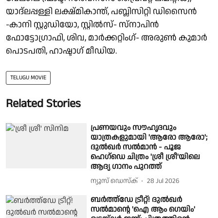
യാദ്ലപ്പള്ളി ലക്ഷ്മികാന്ത്, പബ്ലിസിറ്റി ഡിസൈൻ
-കാനി സ്റ്റുഡിയോ, സ്റ്റിൽസ്- സ്നാപിൻ
ഫോട്ടോഗ്രാഫി, ശിവ, മാർക്കറ്റിംഗ്- അരുൺ കുമാർ
പൊടപതി, ഹാഷ്ടാഗ് മീഡിയ.
TELUGU MOVIE
Related Stories
പ്രണയവും സൗഹൃദവും
യാത്രകളുമായി 'ആരോ ആരോ';
ദുൽഖർ സൽമാൻ - പൂജ
ഹെഗ്ഡെ ചിത്രം 'ശ്രീ ശ്രീ'യിലെ
ആദ്യ ഗാനം പുറത്ത്
ന്യൂസ് ഡെസ്ക്
28 Jul 2026
ബർത്ത്ഡേ ട്രീറ്റ്! ദുൽഖർ
സൽമാന്റെ 'ഐ ആം ഗെയിം'