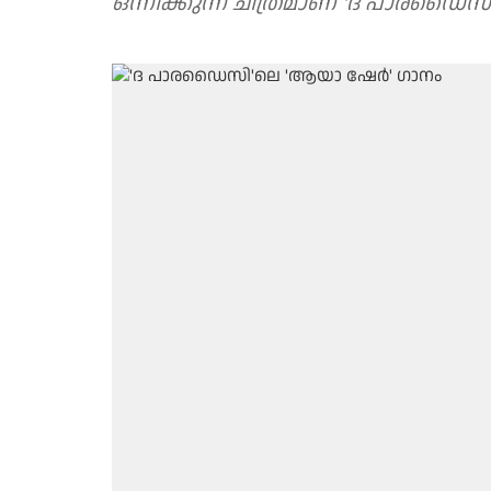
ഒന്നിക്കുന്ന ചിത്രമാണ് 'ദ പാരഡൈസ്