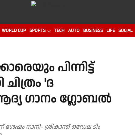
WORLD CUP
SPORTS
TECH
AUTO
BUSINESS
LIFE
SOCIAL
ാരെയും പിന്നിട്ട്
ചിത്രം 'ദ
്യ ഗാനം ഗ്ലോബൽ
ിന് ശേഷം നാനി- ശ്രീകാന്ത് ഒഡേല ടീം