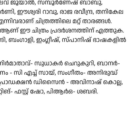
ാഘവ് ജൂയാൽ, സമ്പൂർണേഷ് ബാബു,
 ഈശ്വരി റാവു, രാജ രവീന്ദ്ര, തനികേല
നിവരാണ് ചിത്രത്തിലെ മറ്റ് താരങ്ങൾ.
ണ് ഈ ചിത്രം പ്രദർശനത്തിന് എത്തുക.
ന്ദി, ബംഗാളി, ഇംഗ്ലീഷ്, സ്പാനിഷ് ഭാഷകളിൽ
, നിർമാതാവ്- സുധാകർ ചെറുകുറി, ബാനർ-
 സി എച്ച് സായ്, സംഗീതം- അനിരുദ്ധ്
ലി, പ്രൊഡക്ഷൻ ഡിസൈൻ - അവിനാഷ് കൊല്ല,
റിങ്- ഫസ്റ്റ് ഷോ, പിആർഒ- ശബരി.