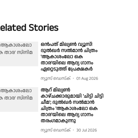
elated Stories
ഒൻപത് മില്യൺ വ്യൂസ്!
ദുൽഖർ സൽമാൻ ചിത്രം
'ആകാശംലോ ഒക
താര'യിലെ ആദ്യ ഗാനം
ഏറ്റെടുത്ത് പ്രേക്ഷകർ
ന്യൂസ് ഡെസ്ക്
01 Aug 2026
ആറ് മില്യൺ
കാഴ്ചക്കാരുമായി 'ചിട്ടി ചിട്ടി
ചീമ'; ദുൽഖർ സൽമാൻ
ചിത്രം 'ആകാശംലോ ഒക
താര'യിലെ ആദ്യ ഗാനം
തരംഗമാകുന്നു
ന്യൂസ് ഡെസ്ക്
30 Jul 2026