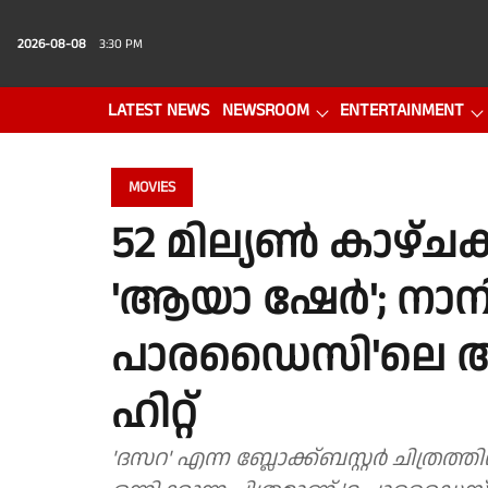
2026-08-08
3:30 PM
LATEST NEWS
NEWSROOM
ENTERTAINMENT
PHOTO GALLERY
VIDEO
MOVIES
52 മില്യൺ കാഴ്ചക്ക
'ആയാ ഷേർ'; നാനി 
പാരഡൈസി'ലെ ആദ
ഹിറ്റ്
'ദസറ' എന്ന ബ്ലോക്ക്ബസ്റ്റർ ചിത്രത്ത