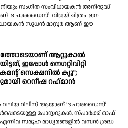
 നാനിയും സംഗീത സംവിധായകൻ അനിരുദ്ധ്
ിയാണ് 'ദ പാരഡൈസ്'. വിജയ് ചിത്രം 'ജന
ംവിധായകൻ സുധൻ മാസ്റ്റർ ആണ് ഈ
ാസത്തോടെയാണ് ആറ്റുകാൽ
ട്ടത്, ഇപ്പോൾ നെഗറ്റിവിറ്റി
മന്റ് സെക്ഷനിൽ ക്യൂ";
ുമായി റെനീഷ റഹ്‌മാൻ
ും വലിയ റിലീസ് ആയാണ് 'ദ പാരഡൈസ്'
് ഉൾപ്പെടെയുള്ള പോസ്റ്ററുകൾ, സ്പാർക്ക് ഓഫ്
ന്നിവ സമൂഹ മാധ്യമങ്ങളിൽ വമ്പൻ ശ്രദ്ധ