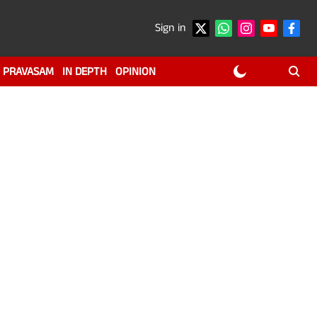
Sign in
PRAVASAM
IN DEPTH
OPINION