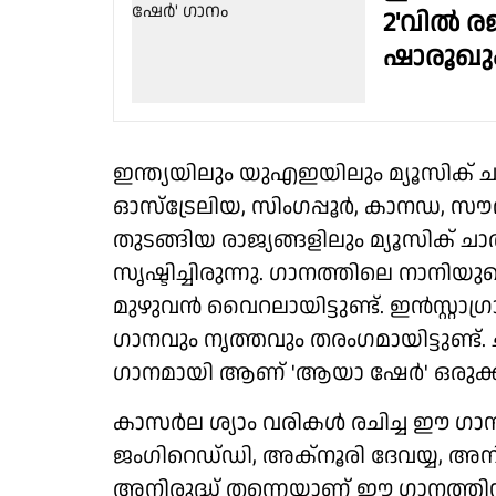
2'വിൽ ര
ഷാരൂഖു
ഇന്ത്യയിലും യുഎഇയിലും മ്യൂസിക് ച
ഓസ്‌ട്രേലിയ, സിംഗപ്പൂർ, കാനഡ, 
തുടങ്ങിയ രാജ്യങ്ങളിലും മ്യൂസിക് 
സൃഷ്ടിച്ചിരുന്നു. ഗാനത്തിലെ നാനിയു
മുഴുവൻ വൈറലായിട്ടുണ്ട്. ഇൻസ്റ്റാഗ
ഗാനവും നൃത്തവും തരംഗമായിട്ടുണ്
ഗാനമായി ആണ് 'ആയാ ഷേർ' ഒരുക്കിയ
കാസർല ശ്യാം വരികൾ രചിച്ച ഈ ഗാനം
ജംഗിറെഡ്‌ഡി, അക്‌നൂരി ദേവയ്യ, അനി
അനിരുദ്ധ് തന്നെയാണ് ഈ ഗാനത്തിന