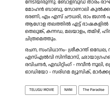
നേടിയിരുന്നു. ബോളിവുഡ് താരം ര
മോഹൻ ബാബു, സോണാലി കുൽക്കർണി,
ഭരണി, എം എസ് ചൗധരി, രാം ജഗൻ എന്
ആഗോള തലത്തിൽ എട്ട് ഭാഷകളിൽ ആ
തെലുങ്ക്, കന്നഡ, മലയാളം, തമിഴ്, ഹി
ചിത്രമെത്തും.
രചന, സംവിധാനം- ശ്രീകാന്ത് ഒഡേല
എസ്എൽവി സിനിമാസ്, ഛായാഗ്രഹണം -
രവിചന്ദർ, എഡിറ്റിംഗ് - നവീൻ നൂ
ഓഡിയോ - സരിഗമ മ്യൂസിക്, മാർക്കറ്
TELUGU MOVIE
NANI
The Paradise