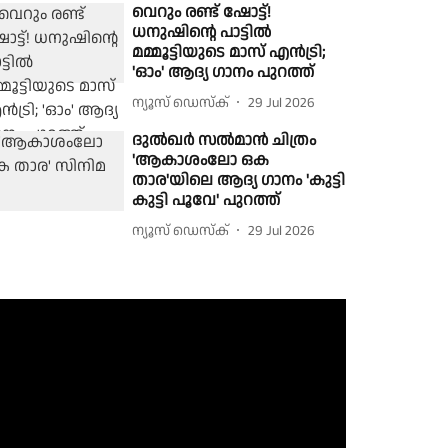
വെറും രണ്ട് ഷോട്ട്!
ധനുഷിന്റെ പാട്ടിൽ
മമ്മൂട്ടിയുടെ മാസ് എൻട്രി;
'ഓം' ആദ്യ ഗാനം പുറത്ത്
ന്യൂസ് ഡെസ്ക്
29 Jul 2026
ദുൽഖർ സൽമാൻ ചിത്രം
'ആകാശംലോ ഒക
താര'യിലെ ആദ്യ ഗാനം 'കുട്ടി
കുട്ടി പൂവേ' പുറത്ത്
ന്യൂസ് ഡെസ്ക്
29 Jul 2026