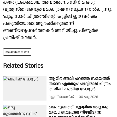
കൗതുകകരമായ അവതരണം സിനിമ ഒരു
വ്യത്യസ്ത അനുഭവമാകുമെന്ന സൂചന നൽകുന്നു.
'പൂച്ച സാർ' ചിത്രത്തിന്റെ ഷൂട്ടിങ് ഈ വർഷം
പകുതിയോടെ ആരംഭിക്കുമെന്ന്
അണിയറപ്രവർത്തകർ അറിയിച്ചു. പിആർഒ:
പ്രതീഷ് ശേഖർ.
malayalam movie
Related Stories
ആമിർ അലി പറഞ്ഞ സമയത്ത്
തന്നെ എത്തും! പൃഥ്വിരാജ് ചിത്രം
'ഖലീഫ' പുതിയ പോസ്റ്റർ
ന്യൂസ് ഡെസ്ക്
06 Aug 2026
ഒരു മുഖത്തിനുള്ളില്‍ മറ്റൊരു
മുഖം; ദുരൂഹത നിഴലിടുന്ന