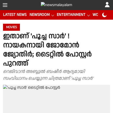
LATEST NEWS
NEWSROOM
ENTERTAINMENT
WORLD CUP
MOVIES
ഇതാണ് 'പൂച്ച സാർ' !
നായകനായി ജോമോൻ
ജ്യോതിർ; ടൈറ്റിൽ പോസ്റ്റർ
പുറത്ത്
റെജിവാൻ അബ്ദുൽ ബഷീർ ആദ്യമായി
സംവിധാനം ചെയ്യുന്ന ചിത്രമാണ് 'പൂച്ച സാർ'