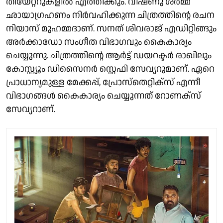
തിയേറ്ററുകളിൽ എത്തിക്കും. വിഷ്ണു ശർമ്മ
ഛായാഗ്രഹണം നിർവഹിക്കുന്ന ചിത്രത്തിന്റെ രചന
നിയാസ് മുഹമ്മദാണ്. സനത് ശിവരാജ് എഡിറ്റിങ്ങും
അർക്കാഡോ സംഗീത വിഭാഗവും കൈകാര്യം
ചെയ്യുന്നു. ചിത്രത്തിന്റെ ആർട്ട് ഡയറക്ടർ രാഖിലും
കോസ്റ്റ്യൂം ഡിസൈനർ സ്റ്റെഫി സേവ്യറുമാണ്. ഏറെ
പ്രാധാന്യമുള്ള മേക്കപ്പ്, പ്രോസ്‌തെറ്റിക്സ് എന്നീ
വിഭാഗങ്ങൾ കൈകാര്യം ചെയ്യുന്നത് റോണക്സ്
സേവ്യറാണ്.