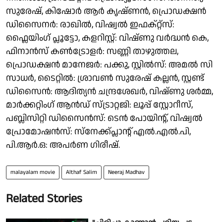
സുരേഷ്, കിഷോർ ആർ കൃഷ്ണൻ, പ്രൊഡക്ഷൻ
ഡിസൈനർ: രാഖിൽ, വിഷ്വൽ ഇഫക്റ്റ്സ്:
ഫ്ലൈയിംഗ് പ്ലൂട്ടോ, കളറിസ്റ്റ്: വിഷ്ണു വർദ്ധൻ കെ,
ഫിനാൻസ് കൺട്രോളർ: സണ്ണി താഴുത്തല,
പ്രൊഡക്ഷൻ മാനേജർ: പക്കു, സ്റ്റിൽസ്: അമൽ സി
സാധർ, ടൈറ്റിൽ: ശ്രാവൺ സുരേഷ് കല്ലൻ, സ്റ്റണ്ട്
ഡിസൈൻ: ആദിത്യൻ ചന്ദ്രശേഖർ, വിഷ്ണു ശർമ്മ,
മാർക്കറ്റിംഗ് ആൻഡ് സ്ട്രാറ്റജി: ലൂപ്പ് സ്റ്റോറീസ്,
പബ്ലിസിറ്റി ഡിസൈൻസ്: ടെൻ പോയിന്റ്, വിഷ്വൽ
പ്രോമോഷൻസ്: സ്‌നേക്ക്പ്ലാന്റ് എൽ.എൽ.പി,
പി.ആർ.ഒ: അപർണ ഗിരീഷ്.
malayalam movie
Althaf Salim
Neeraj Madhav
Related Stories