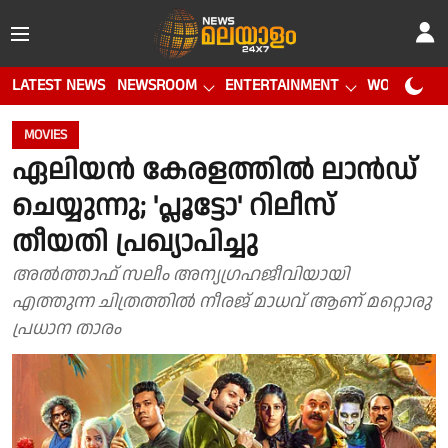
LATEST NEWS
NEWSROOM
ENTERTAINMENT
WORLD CUP
MOVIES
ഏലിയൻ കേരളത്തിൽ ലാൻഡ്
ചെയ്യുന്നു; 'പ്ലൂട്ടോ' റിലീസ്
തീയതി പ്രഖ്യാപിച്ചു
അൽത്താഫ് സലീം അന്യഗ്രഹജീവിയായി
എത്തുന്ന ചിത്രത്തിൽ നീരജ് മാധവ് ആണ് മറ്റൊരു
പ്രധാന താരം