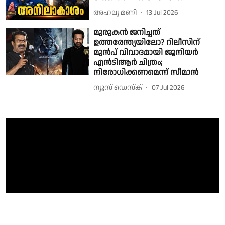
അഹല്യ മണി
13 Jul 2026
മുരുകൻ ജനിച്ചത്
ഉത്തരേന്ത്യയിലോ? റിലീസിന്
മുൻപ് വിവാദമായി ജൂനിയർ
എൻടിആർ ചിത്രം;
നിരോധിക്കണമെന്ന് സീമാൻ
ന്യൂസ് ഡെസ്ക്
07 Jul 2026