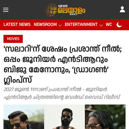
LATEST NEWS
NEWSROOM
ENTERTAINMENT
WORLD CUP
MOVIES
'സലാറി'ന് ശേഷം പ്രശാന്ത് നീൽ;
ഒപ്പം ജൂനിയർ എൻടിആറും
ബിജു മേനോനും, ‘ഡ്രാഗൺ’
ഗ്ലിംപ്‌സ്
2027 ജൂൺ 11നാണ് പ്രശാന്ത് നീൽ - ജൂനിയർ
എൻടിആർ ചിത്രത്തിന്റെ വേൾഡ് വൈഡ് റിലീസ്‌