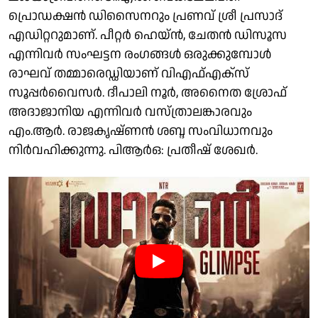
പ്രൊഡക്ഷൻ ഡിസൈനറും പ്രണവ് ശ്രീ പ്രസാദ്
എഡിറ്ററുമാണ്. പീറ്റർ ഹെയ്ൻ, ചേതൻ ഡിസൂസ
എന്നിവർ സംഘട്ടന രംഗങ്ങൾ ഒരുക്കുമ്പോൾ
രാഘവ് തമ്മാരെഡ്ഡിയാണ് വിഎഫ്എക്സ്
സൂപ്പർവൈസർ. ദീപാലി നൂർ, അനൈത ശ്രോഫ്
അദാജാനിയ എന്നിവർ വസ്ത്രാലങ്കാരവും
എം.ആർ. രാജകൃഷ്ണൻ ശബ്ദ സംവിധാനവും
നിർവഹിക്കുന്നു. പിആർഒ: പ്രതീഷ് ശേഖർ.