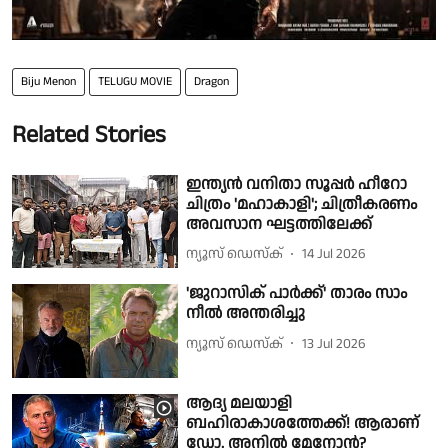
Biju Menon
TELUGU MOVIE
Dragon
Related Stories
ഇന്ത്യൻ വനിതാ സൂപ്പർ ഹീറോ
ചിത്രം 'മഹാകാളി'; ചിത്രീകരണം
അവസാന ഘട്ടത്തിലേക്ക്
ന്യൂസ് ഡെസ്ക്
14 Jul 2026
'ജുറാസിക് പാർക്ക്' താരം സാം
നീൽ അന്തരിച്ചു
ന്യൂസ് ഡെസ്ക്
13 Jul 2026
ആദ്യ മലയാളി
ബഹിരാകാശത്തേക്ക്! ആരാണ്
ഡോ. അനിൽ മേനോൻ?