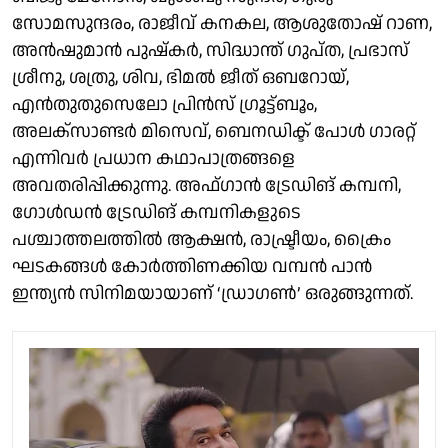
സോമസുന്ദരം, രാജീവ് കനകല, ആശുതോഷ് റാണ,
അൻഷുമാൻ പുഷ്കർ, സിദ്ധാന്ത് ഗുപ്ത, പ്രഭാസ്
ശ്രീനു, ശത്രു, ശിവ, ഭിമൽ ജീത് ഒബറോയ്,
എൻതുതുസെലോ പ്രിൻസ് ഗ്രൂട്ട്‌ബൂം,
അലക്സാണ്ടർ മിസെവ്, ബെനഡിക്ട് പോൾ ഗാരറ്റ്
എന്നിവർ പ്രധാന കഥാപാത്രങ്ങളെ
അവതരിപ്പിക്കുന്നു. അഫ്ഗാൻ ട്രേഡിങ് കമ്പനി,
ഗോൾഡൻ ട്രേഡിങ് കമ്പനികളുടെ
പശ്ചാത്തലത്തിൽ ആക്ഷൻ, രാഷ്ട്രീയം, ക്രൈം
ഘടകങ്ങൾ കോർത്തിണക്കിയ വമ്പൻ പാൻ
ഇന്ത്യൻ സിനിമയായാണ് ‘ഡ്രാഗൺ’ ഒരുങ്ങുന്നത്.