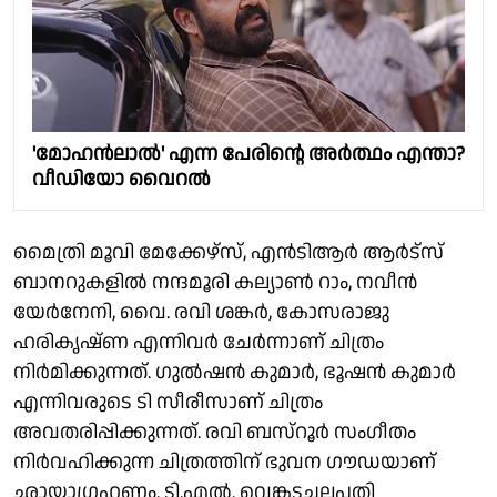
'മോഹൻലാൽ' എന്ന പേരിന്റെ അർത്ഥം എന്താ?
വീഡിയോ വൈറൽ
മൈത്രി മൂവി മേക്കേഴ്സ്, എൻടിആർ ആർട്സ്
ബാനറുകളിൽ നന്ദമൂരി കല്യാൺ റാം, നവീൻ
യേർനേനി, വൈ. രവി ശങ്കർ, കോസരാജു
ഹരികൃഷ്ണ എന്നിവർ ചേർന്നാണ് ചിത്രം
നിർമിക്കുന്നത്. ഗുൽഷൻ കുമാർ, ഭൂഷൻ കുമാർ
എന്നിവരുടെ ടി സീരീസാണ് ചിത്രം
അവതരിപ്പിക്കുന്നത്. രവി ബസ്റൂർ സംഗീതം
നിർവഹിക്കുന്ന ചിത്രത്തിന് ഭുവന ഗൗഡയാണ്
ഛായാഗ്രഹണം. ടി.എൽ. വെങ്കടചലപതി