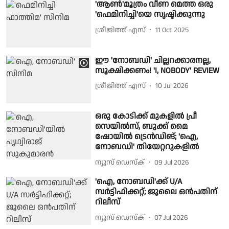
'ആണ്‍'മൂത്രം വീണ മെത്ത ഒരു
'ഫെമിനിച്ചി'യെ സൃഷ്ടിക്കുന്നു
ശ്രീജിത്ത് എസ്
11 Oct 2025
ഈ 'നോബഡി' ചില്ലറക്കാരനല്ല,
സൂക്ഷിക്കണം! 'I, NOBODY' REVIEW
ശ്രീജിത്ത് എസ്
10 Jul 2026
ഒരു കോടിക്ക് മുകളിൽ പ്രീ
സെയിൽസ്, ബുക്ക് മൈ
ഷോയിൽ ട്രെൻഡിങ്; 'ഐ,
നോബഡി' തിയേറ്ററുകളിൽ
ന്യൂസ് ഡെസ്ക്
09 Jul 2026
'ഐ, നോബഡി'ക്ക് U/A
സർട്ടിഫിക്കറ്റ്; ജൂലൈ ഒൻപതിന്
റിലീസ്
ന്യൂസ് ഡെസ്ക്
07 Jul 2026