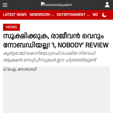
LATEST NEWS
NEWSROOM
ENTERTAINMENT
WORLD CUP
MOVIES
സൂക്ഷിക്കുക, രാജീവൻ വെറും
നോബഡിയല്ല! 'I, NOBODY' REVIEW
കൃത്യമായി കൊറിയോഗ്രഫി ചെയ്ത നിരവധി
ആക്ഷൻ സെറ്റ്‌പീസുകൾ ഈ ചിത്രത്തിലുണ്ട്