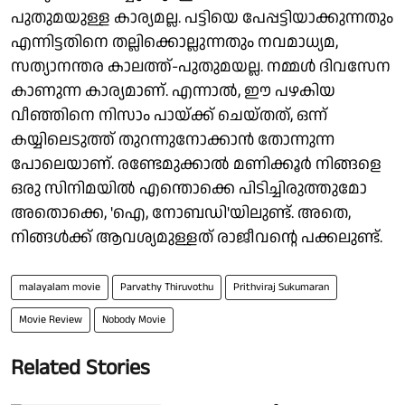
പുതുമയുള്ള കാര്യമല്ല. പട്ടിയെ പേപ്പട്ടിയാക്കുന്നതും
എന്നിട്ടതിനെ തല്ലിക്കൊല്ലുന്നതും നവമാധ്യമ,
സത്യാനന്തര കാലത്ത്-പുതുമയല്ല. നമ്മൾ ദിവസേന
കാണുന്ന കാര്യമാണ്. എന്നാൽ, ഈ പഴകിയ
വീഞ്ഞിനെ നിസാം പായ്ക്ക് ചെയ്തത്, ഒന്ന്
കയ്യിലെടുത്ത് തുറന്നുനോക്കാൻ തോന്നുന്ന
പോലെയാണ്. രണ്ടേമുക്കാൽ മണിക്കൂർ നിങ്ങളെ
ഒരു സിനിമയിൽ എന്തൊക്കെ പിടിച്ചിരുത്തുമോ
അതൊക്കെ, 'ഐ, നോബഡി'യിലുണ്ട്. അതെ,
നിങ്ങൾക്ക് ആവശ്യമുള്ളത് രാജീവന്റെ പക്കലുണ്ട്.
malayalam movie
Parvathy Thiruvothu
Prithviraj Sukumaran
Movie Review
Nobody Movie
Related Stories