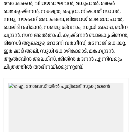
അശോകൻ, വിജയരാഘവൻ, മധുപാൽ, ശങ്കർ
രാമകൃഷ്ണൻ, നക്ഷത്ര, ഐറാ, നിഷാന്ത് സാഗർ,
നന്ദു, നൗഷാദ് ബോംബെ, ജിജോയ് രാജഗോപാൽ,
ഖാലിദ് റഹ്‌മാൻ, സഞ്ജു ശിവറാം, സുധി കോപ്പ, ബീന
ചന്ദ്രൻ, സന അൽതാഫ്, കൃഷ്ണൻ ബാലകൃഷ്ണൻ,
ദിനേശ് ആലപ്പുഴ, റോണി വർഗീസ്, മനോജ് കെ.യു,
ഇർഷാദ് അലി, സുധി കോഴിക്കോട്, മഹേന്ദ്രൻ,
ആൽബിൻ അലക്‌സ്, ജിതിൻ മദനൻ എന്നിവരും
ചിത്രത്തിൽ അഭിനയിക്കുന്നുണ്ട്.