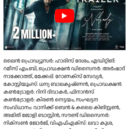
ലൈൻ പ്രൊഡ്യൂസർ: ഹാരിസ് ദേശം, എഡിറ്റിങ്:
റമീസ് എം.ബി, പ്രൊഡക്ഷൻ ഡിസൈനർ: അർഷാദ്
നാക്കോത്ത്, മേക്കപ്പ്: റോണക്‌സ് സേവ്യർ,
കോസ്റ്റിയൂംസ്: ധന്യ ബാലകൃഷ്ണൻ, പ്രൊഡക്ഷൻ
കൺട്രോളർ: റിനി ദിവാകർ, ഫിനാൻസ്
കൺട്രോളർ: കിരൺ നെട്ടയം, സംഘട്ടന
സംവിധാനം: വാനിക്ക് ബെൻ & കലൈ കിങ്സ്റ്റൺ,
അമിത് ജോളി ബാസ്റ്റിൻ, സൗണ്ട് ഡിസൈനർ:
നിക്‌സൺ ജോർജ്, വിഎഫ്എക്‌സ്: ലവാ കുശ,