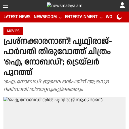
LATEST NEWS
NEWSROOM
ENTERTAINMENT
WORLD CUP
MOVIES
പ്രശ്നക്കാരനാണ്! പൃഥ്വിരാജ്-
പാർവതി തിരുവോത്ത് ചിത്രം
'ഐ, നോബഡി'; ട്രെയ്‌ലർ
പുറത്ത്
'ഐ, നോബഡി' ജൂലൈ ഒൻപതിന് ആഗോള
റിലീസായി തിയേറ്ററുകളിലെത്തും