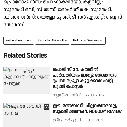
പ്രൊമോഷൻസ്: പൊഫാക്ഷിയോ, കളറിസ്റ്റ്:
സുരേഷ് രവി, സ്റ്റീൽസ്: രോഹിത് കെ. സുരേഷ്,
ഡിസൈൻസ്: യെല്ലോ ടൂത്ത്, ടീസർ എഡിറ്റ്: ബ്ലെസ്
തോമസ്.
malayalam movie
Parvathy Thiruvothu
Prithviraj Sukumaran
Related Stories
പൊലീസ് വേഷത്തിൽ
പാർവതിയും മാത്യൂ തോമസും;
'പ്രഥമ ദൃഷ്ട്യാ കുറ്റക്കാർ' ഫസ്റ്റ്
ലുക്ക് പോസ്റ്റർ
ന്യൂസ് ഡെസ്ക്
27 Jul 2026
ഈ 'നോബഡി' ചില്ലറക്കാരനല്ല,
സൂക്ഷിക്കണം! 'I, NOBODY' REVIEW
ശ്രീജിത്ത് എസ്
10 Jul 2026