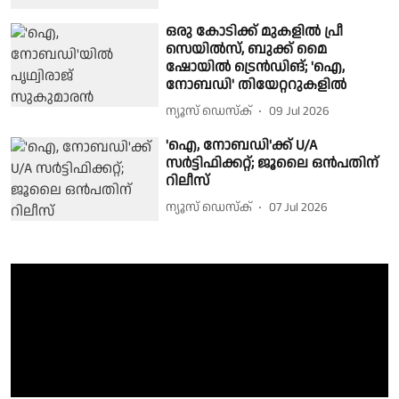
ഒരു കോടിക്ക് മുകളിൽ പ്രീ
സെയിൽസ്, ബുക്ക് മൈ
ഷോയിൽ ട്രെൻഡിങ്; 'ഐ,
നോബഡി' തിയേറ്ററുകളിൽ
ന്യൂസ് ഡെസ്ക്
09 Jul 2026
'ഐ, നോബഡി'ക്ക് U/A
സർട്ടിഫിക്കറ്റ്; ജൂലൈ ഒൻപതിന്
റിലീസ്
ന്യൂസ് ഡെസ്ക്
07 Jul 2026